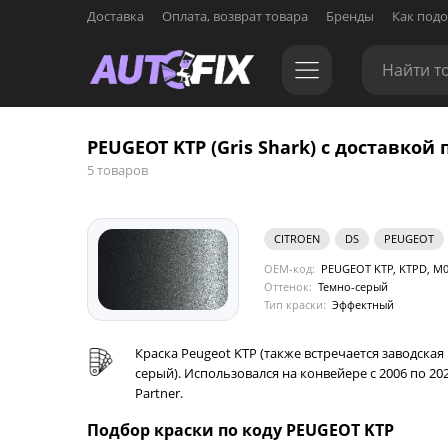
Доставка
Оплата, возврат товара
Бренды
Как подо
PEUGEOT KTP (Gris Shark) с доставкой 
5 товаров
CITROEN
DS
PEUGEOT
OEM-код:
PEUGEOT KTP, KTPD, M0
Оттенок:
Темно-серый
Тип краски:
Эффектный
Краска Peugeot KTP (также встречается заводска
серый). Использовался на конвейере с 2006 по 2021
Partner.
Подбор краски по коду PEUGEOT KTP