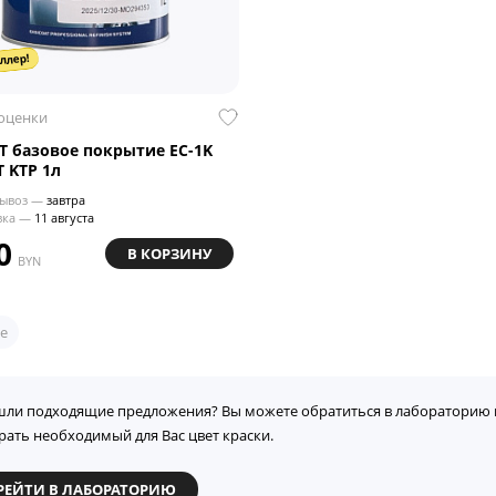
ллер!
 оценки
T базовое покрытие EC-1K
 KTP 1л
ывоз —
завтра
вка —
11 августа
0
В КОРЗИНУ
BYN
е
шли подходящие предложения? Вы можете обратиться в лабораторию 
рать необходимый для Вас цвет краски.
РЕЙТИ В ЛАБОРАТОРИЮ