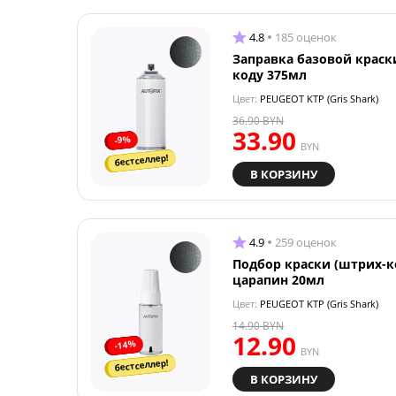
4.8
185 оценок
Заправка базовой краск
коду 375мл
Цвет:
PEUGEOT KTP (Gris Shark)
36.90
BYN
33.90
-9%
BYN
бестселлер!
В КОРЗИНУ
4.9
259 оценок
Подбор краски (штрих-к
царапин 20мл
Цвет:
PEUGEOT KTP (Gris Shark)
14.90
BYN
12.90
-14%
BYN
бестселлер!
В КОРЗИНУ