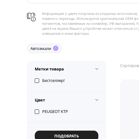
Информация о цвете получена из открытых источников, 
плавного перехода. Используется оригинальная OEM-фо
пигментов, поставляемых на конвейер, УФ-выгорания). 
цвета на экране Вашего устройства может отличаться от 
освещения и иные факторы.
Автоэмали
1
Сортиров
Метки товара
Бестселлер!
Цвет
PEUGEOT KTP