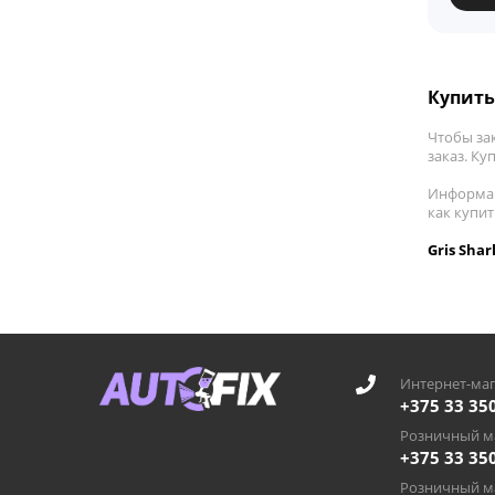
Купить 
Чтобы за
заказ. Ку
Информац
как купи
Gris Sha
Интернет-маг
+375 33 35
Розничный ма
+375 33 35
Розничный ма