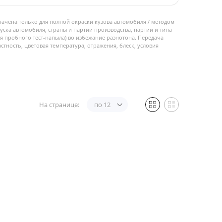
начена только для полной окраски кузова автомобиля / методом
пуска автомобиля, страны и партии производства, партии и типа
 пробного тест-напыла) во избежание разнотона. Передача
стность, цветовая температура, отражения, блеск, условия
На странице:
по 12