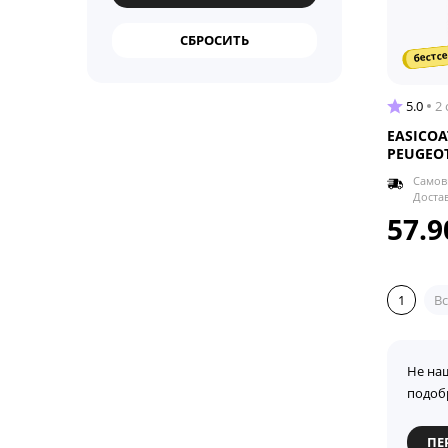
бестсе
5.0
2
EASICOA
PEUGEOT
Самов
Доста
57.9
1
Вс
Не на
подоб
ПЕ