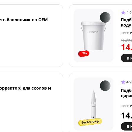
4.9
и в баллончик по OEM-
Подб
коду
Цвет:
P
16.00
14
-7%
В 
4.9
орректор) для сколов и
Подб
цара
Цвет:
P
14
бестселлер!
В 