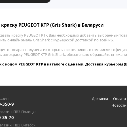
краску PEUGEOT KTP (Gris Shark) в Беларуси
казать краску PEUGEOT KTP, Вам необходимо добавить выбранный товар
пить онлайн эмаль Gris Shark с курьерской доставкой по всей РБ.
ия о товарах получена из открытых источников, в том числе с официа
ть автокраску PEUGEOT KTP Gris Shark, обязательно обращайте вниман
rk с кодом PEUGEOT KTP в каталоге с ценами. Доставка курьером (
азин:
Доставка
Оплата 
0-350-9
Новости
газин, ПВЗ Полоцк:
0-35-70
газин, ПВЗ Витебск: