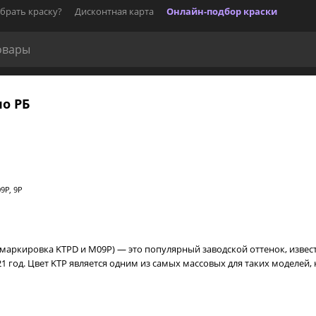
брать краску?
Дисконтная карта
Онлайн-подбор краски
по РБ
9P, 9P
я маркировка KTPD и M09P) — это популярный заводской оттенок, изве
 год. Цвет KTP является одним из самых массовых для таких моделей, как P