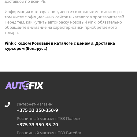
доставкой по всей РБ.
Информация о товарах получена из открытых источников, в
том числе с официальных сайтов и каталогов производителей.
Перед тем, как купить автокраску Розовый Pink, обязательно
обращайте внимание на характеристики приобретаемого
товара.
Pink с кодом Розовый в каталоге с ценами. Доставка
курьером (Беларусь)
Интернет-магазин:
+375 33 350-350-9
Розничный магазин, ПВЗ Полоцк:
+375 33 350-35-70
Розничный магазин, ПВЗ Витебск: