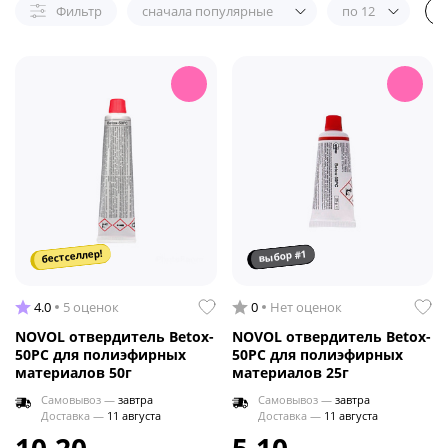
Фильтр
сначала популярные
по 12
бестселлер!
выбор #1
4.0
5 оценок
0
Нет оценок
NOVOL отвердитель Betox-
NOVOL отвердитель Betox-
50PC для полиэфирных
50PC для полиэфирных
материалов 50г
материалов 25г
Самовывоз —
завтра
Самовывоз —
завтра
Доставка —
11 августа
Доставка —
11 августа