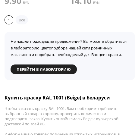
9.90
14.10
BYN
BYN
1
Все
Не нашли подходящие предложения? Вы можете обратиться
в лабораторию цветоподбора нашей сети розничных
магазинов и подобрать необходимый для Вас цвет краски.
ПЕРЕЙТИ В ЛАБОРАТОРИЮ
Купить краску RAL 1001 (Beige) в Беларуси
Чтобы заказать краску RAL 1001, Вам необходимо добавить
выбранный товар в корзину, проверить количество и
подтвердить заказ. Купить онлайн эмаль Beige с курьерской
доставкой по всей РБ.
Информация о товарах получена из открытых источников, в