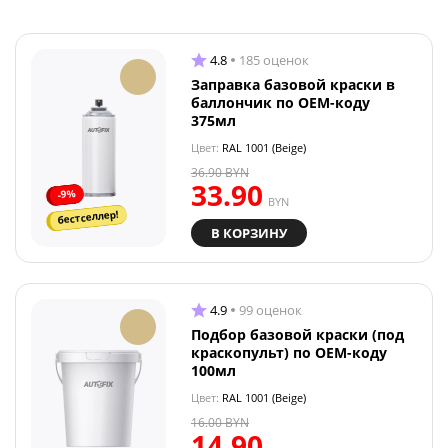
4.8
185 оценок
Заправка базовой краски в
баллончик по OEM-коду
375мл
Цвет:
RAL 1001 (Beige)
36.90
BYN
33.90
-9%
BYN
бестселлер!
В КОРЗИНУ
4.9
99 оценок
Подбор базовой краски (под
краскопульт) по OEM-коду
100мл
Цвет:
RAL 1001 (Beige)
16.00
BYN
14.90