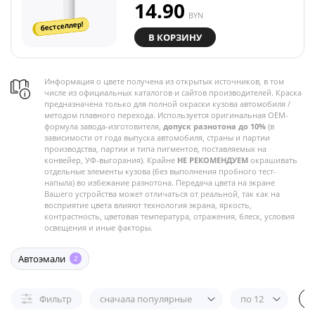
14.90
BYN
бестселлер!
В КОРЗИНУ
Информация о цвете получена из открытых источников, в том
числе из официальных каталогов и сайтов производителей. Краска
предназначена только для полной окраски кузова автомобиля /
методом плавного перехода. Используется оригинальная OEM-
формула завода-изготовителя,
допуск разнотона до 10%
(в
зависимости от года выпуска автомобиля, страны и партии
производства, партии и типа пигментов, поставляемых на
конвейер, УФ-выгорания). Крайне
НЕ РЕКОМЕНДУЕМ
окрашивать
отдельные элементы кузова (без выполнения пробного тест-
напыла) во избежание разнотона. Передача цвета на экране
Вашего устройства может отличаться от реальной, так как на
восприятие цвета влияют технология экрана, яркость,
контрастность, цветовая температура, отражения, блеск, условия
освещения и иные факторы.
Автоэмали
2
Фильтр
сначала популярные
по 12