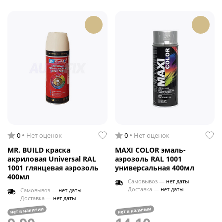
0
Нет оценок
0
Нет оценок
MR. BUILD краска
MAXI COLOR эмаль-
акриловая Universal RAL
аэрозоль RAL 1001
1001 глянцевая аэрозоль
универсальная 400мл
400мл
Самовывоз —
нет даты
Доставка —
нет даты
Самовывоз —
нет даты
Доставка —
нет даты
нет в наличии
нет в наличии