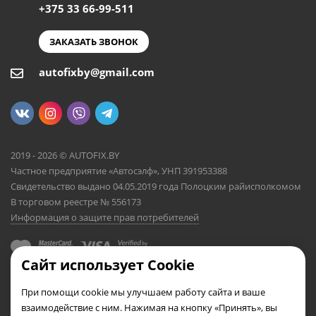
+375 33 66-99-511
ЗАКАЗАТЬ ЗВОНОК
autofixby@gmail.com
2019 - 2026 © AUTOFIX.BY
Частное предприятие «Автосэлф», УНП 391953388
Свидетельство выдано 04.05.2019 года Полоцким райисполкомом
В торговом реестре № 556173
Информация о защите прав потребителей
Сайт использует Cookie
При помощи cookie мы улучшаем работу сайта и ваше
взаимодействие с ним. Нажимая на кнопку «Принять», вы