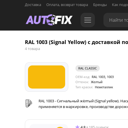
Доставка
Оплата, возврат товара
Бренды
Как подо
RAL 1003 (Signal Yellow) с доставкой п
4 товара
RAL CLASSIC
OEM-код:
RAL 1003, 1003
Оттенок:
Желтый
Тип краски:
Неметаллик
RAL 1003 - Сигнальный жёлтый (Signal yellow). 
применяется в маркировке, производстве дорожн
4.8
185 оценок