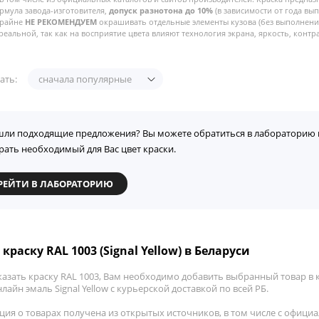
рмула завода-изготовителя,
допуск разнотона до 10%
(в зависимости от года вы
Крайне
НЕ РЕКОМЕНДУЕМ
окрашивать отдельные элементы кузова (без выполнения
реальной, так как на восприятие цвета влияют технология экрана, яркость, контра
ать:
сначала популярные
шли подходящие предложения? Вы можете обратиться в лабораторию 
рать необходимый для Вас цвет краски.
РЕЙТИ В ЛАБОРАТОРИЮ
краску RAL 1003 (Signal Yellow) в Беларуси
азать краску RAL 1003, Вам необходимо добавить выбранный товар в к
лайн эмаль Signal Yellow с курьерской доставкой по всей РБ.
ия о товарах получена из открытых источников, в том числе с официа