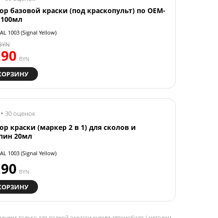
ор базовой краски (под краскопульт) по OEM-
 100мл
AL 1003 (Signal Yellow)
BYN
.90
BYN
КОРЗИНУ
30 оценок
ор краски (маркер 2 в 1) для сколов и
пин 20мл
AL 1003 (Signal Yellow)
.90
BYN
КОРЗИНУ
начена только для полной окраски кузова автомобиля / методом