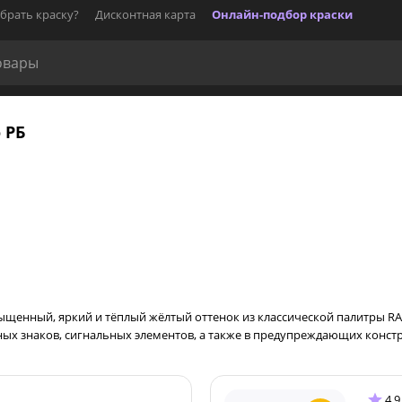
брать краску?
Дисконтная карта
Онлайн-подбор краски
о РБ
Насыщенный, яркий и тёплый жёлтый оттенок из классической палитры R
ых знаков, сигнальных элементов, а также в предупреждающих конст
4.9