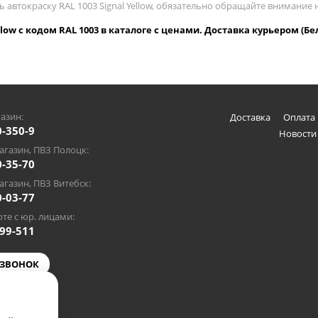
ь автокраску RAL 1003 Signal Yellow, обязательно обращайте внимание
ellow с кодом RAL 1003 в каталоге с ценами. Доставка курьером (Бе
азин:
Доставка
Оплата 
0-350-9
Новости
газин, ПВЗ Полоцк:
0-35-70
газин, ПВЗ Витебск:
0-03-77
те с юр. лицами:
-99-511
 ЗВОНОК
@gmail.com