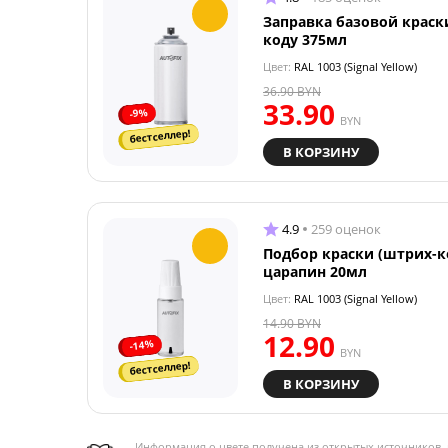
Заправка базовой краск
коду 375мл
Цвет:
RAL 1003 (Signal Yellow)
36.90
BYN
33.90
-9%
BYN
бестселлер!
В КОРЗИНУ
4.9
259 оценок
Подбор краски (штрих-к
царапин 20мл
Цвет:
RAL 1003 (Signal Yellow)
14.90
BYN
12.90
-14%
BYN
бестселлер!
В КОРЗИНУ
Информация о цвете получена из открытых источников, 