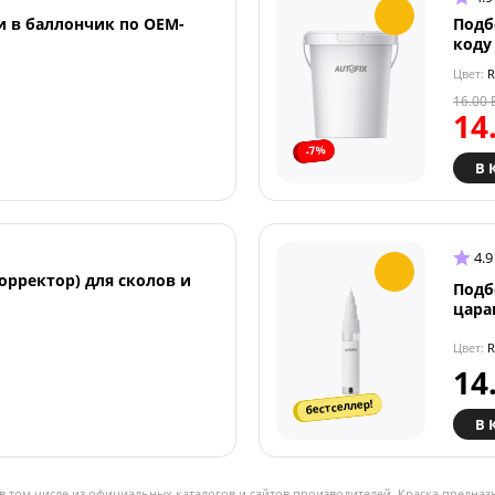
и в баллончик по OEM-
Подб
коду
Цвет:
R
16.00
14
-7%
В 
4.9
орректор) для сколов и
Подб
цара
Цвет:
R
14
бестселлер!
В 
в том числе из официальных каталогов и сайтов производителей. Краска предназ