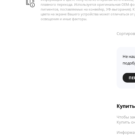
плавного перехода. Используется оригинальная OEM-фо
пигментов, поставляемых на конвейер, УФ-выгорания). 
цвета на экране Вашего устройства может отличаться от 
освещения и иные факторы.
Сортиров
Не на
подоб
ПЕ
Купить 
Чтобы зак
Купить он
Информац