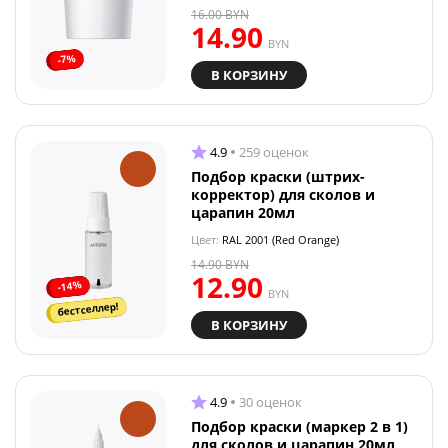
16.00
BYN
14.90
BYN
-7%
В КОРЗИНУ
4.9
259 оценок
Подбор краски (штрих-
корректор) для сколов и
царапин 20мл
Цвет:
RAL 2001 (Red Orange)
14.90
BYN
12.90
-14%
BYN
бестселлер!
В КОРЗИНУ
4.9
30 оценок
Подбор краски (маркер 2 в 1)
для сколов и царапин 20мл