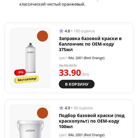
классический чистый оранжевый.
4.8
185 оценок
Заправка базовой краски в
баллончик по OEM-коду
375мл
Цвет:
RAL 2001 (Red Orange)
36.90
BYN
33.90
-9%
BYN
бестселлер!
В КОРЗИНУ
4.9
99 оценок
Подбор базовой краски (под
краскопульт) по OEM-коду
100мл
Цвет:
RAL 2001 (Red Orange)