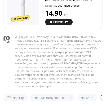
Цвет:
RAL 2001 (Red Orange)
14.90
BYN
бестселлер!
В КОРЗИНУ
Информация о цвете получена из открытых источников, в том
числе из официальных каталогов и сайтов производителей. Краска
предназначена только для полной окраски кузова автомобиля /
методом плавного перехода. Используется оригинальная OEM-
формула завода-изготовителя,
допуск разнотона до 10%
(в
зависимости от года выпуска автомобиля, страны и партии
производства, партии и типа пигментов, поставляемых на
конвейер, УФ-выгорания). Крайне
НЕ РЕКОМЕНДУЕМ
окрашивать
отдельные элементы кузова (без выполнения пробного тест-
напыла) во избежание разнотона. Передача цвета на экране
Вашего устройства может отличаться от реальной, так как на
восприятие цвета влияют технология экрана, яркость,
контрастность, цветовая температура, отражения, блеск, условия
освещения и иные факторы.
Фильтр
сначала популярные
по 12