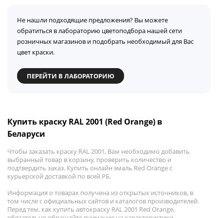
Не нашли подходящие предложения? Вы можете
обратиться в лабораторию цветоподбора нашей сети
розничных магазинов и подобрать необходимый для Вас
цвет краски.
ПЕРЕЙТИ В ЛАБОРАТОРИЮ
Купить краску RAL 2001 (Red Orange) в
Беларуси
Чтобы заказать краску RAL 2001, Вам необходимо добавить
выбранный товар в корзину, проверить количество и
подтвердить заказ. Купить онлайн эмаль Red Orange с
курьерской доставкой по всей РБ.
Информация о товарах получена из открытых источников, в
том числе с официальных сайтов и каталогов производителей.
Перед тем, как купить автокраску RAL 2001 Red Orange,
обязательно обращайте внимание на характеристики