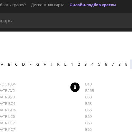
брать краску?
Дисконтная карта
Онлайн-подбор краски
A
B
C
D
F
G
H
I
K
L
1
2
3
4
5
6
7
8
9
RO 51004
B10
B
VATR AV2
B26B
VATR AV3
B50
VATR BQ1
B53
VATR GH6
B56
VATR LC6
B59
VATR LC7
B63
VATR PC7
B65