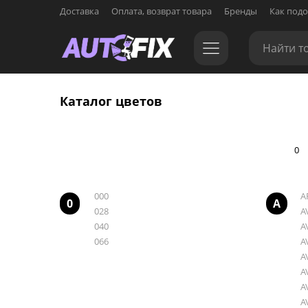
Доставка
Оплата, возврат товара
Бренды
Как подо
Каталог цветов
0
000
A
0
A
028
A
040
A
066
A
A
A
A
A