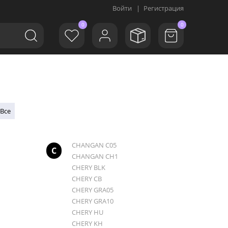
Войти
|
Регистрация
0
0
Все
CHANGAN C05
C
CHANGAN CH1
CHERY BLK
CHERY CB
CHERY GRA05
CHERY GRA10
CHERY HU
CHERY KH