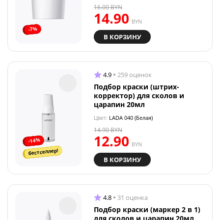
16.00
BYN
14.90
BYN
-7%
В КОРЗИНУ
4.9
259 оценок
Подбор краски (штрих-
корректор) для сколов и
царапин 20мл
Цвет:
LADA 040 (Белая)
14.90
BYN
12.90
-14%
BYN
бестселлер!
В КОРЗИНУ
4.8
31 оценка
Подбор краски (маркер 2 в 1)
для сколов и царапин 20мл