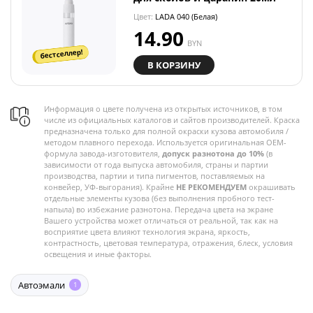
Цвет:
LADA 040 (Белая)
14.90
BYN
бестселлер!
В КОРЗИНУ
Информация о цвете получена из открытых источников, в том
числе из официальных каталогов и сайтов производителей. Краска
предназначена только для полной окраски кузова автомобиля /
методом плавного перехода. Используется оригинальная OEM-
формула завода-изготовителя,
допуск разнотона до 10%
(в
зависимости от года выпуска автомобиля, страны и партии
производства, партии и типа пигментов, поставляемых на
конвейер, УФ-выгорания). Крайне
НЕ РЕКОМЕНДУЕМ
окрашивать
отдельные элементы кузова (без выполнения пробного тест-
напыла) во избежание разнотона. Передача цвета на экране
Вашего устройства может отличаться от реальной, так как на
восприятие цвета влияют технология экрана, яркость,
контрастность, цветовая температура, отражения, блеск, условия
освещения и иные факторы.
Автоэмали
1