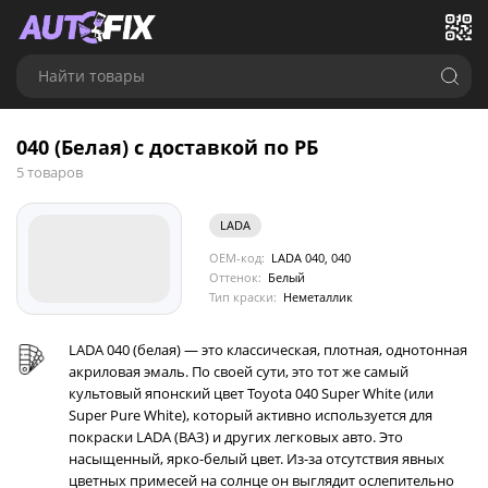
Найти товары
040 (Белая) с доставкой по РБ
5 товаров
LADA
OEM-код:
LADA 040, 040
Оттенок:
Белый
Тип краски:
Неметаллик
LADA 040 (белая) — это классическая, плотная, однотонная
акриловая эмаль. По своей сути, это тот же самый
культовый японский цвет Toyota 040 Super White (или
Super Pure White), который активно используется для
покраски LADA (ВАЗ) и других легковых авто. Это
насыщенный, ярко-белый цвет. Из-за отсутствия явных
цветных примесей на солнце он выглядит ослепительно