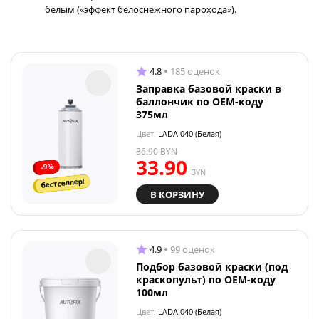
белым («эффект белоснежного парохода»).
4.8
185 оценок
Заправка базовой краски в
баллончик по OEM-коду
375мл
Цвет:
LADA 040 (Белая)
36.90
BYN
33.90
-9%
BYN
бестселлер!
В КОРЗИНУ
4.9
99 оценок
Подбор базовой краски (под
краскопульт) по OEM-коду
100мл
Цвет:
LADA 040 (Белая)