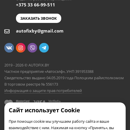
+375 33 66-99-511
ЗАКАЗАТЬ ЗВОНОК
autofixby@gmail.com
2019 - 2026 © AUTOFIX.BY
Частное предприятие «Автосэлф», УНП 391953388
Свидетельство выдано 04.05.2019 года Полоцким райисполкомом
В торговом реестре № 556173
Информация о защите прав потребителей
Сайт использует Cookie
При помощи cookie мы улучшаем работу сайта и ваше
взаимодействие с ним. Нажимая на кнопку «Принять», вы