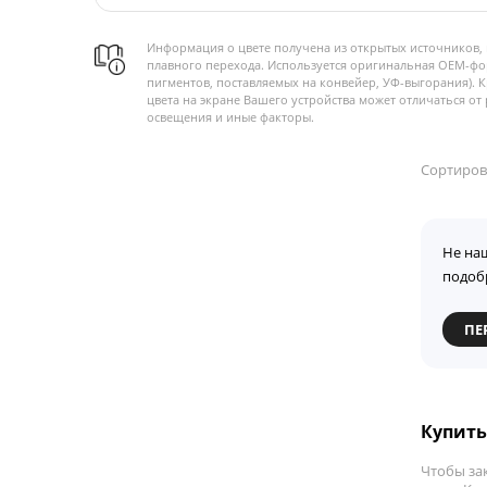
Информация о цвете получена из открытых источников, 
плавного перехода. Используется оригинальная OEM-фо
пигментов, поставляемых на конвейер, УФ-выгорания). 
цвета на экране Вашего устройства может отличаться от 
освещения и иные факторы.
Сортиров
Не на
подоб
ПЕ
Купить 
Чтобы за