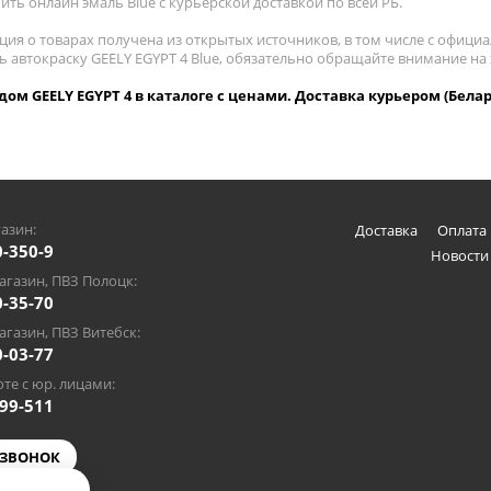
пить онлайн эмаль Blue с курьерской доставкой по всей РБ.
ия о товарах получена из открытых источников, в том числе с официа
ть автокраску GEELY EGYPT 4 Blue, обязательно обращайте внимание н
одом GEELY EGYPT 4 в каталоге с ценами. Доставка курьером (Белар
азин:
Доставка
Оплата 
0-350-9
Новости
газин, ПВЗ Полоцк:
0-35-70
газин, ПВЗ Витебск:
0-03-77
те с юр. лицами:
-99-511
 ЗВОНОК