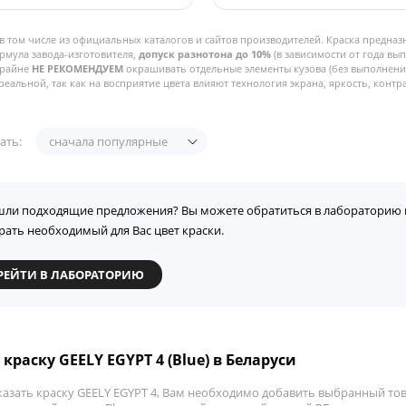
в том числе из официальных каталогов и сайтов производителей. Краска предназ
рмула завода-изготовителя,
допуск разнотона до 10%
(в зависимости от года вы
Крайне
НЕ РЕКОМЕНДУЕМ
окрашивать отдельные элементы кузова (без выполнения
реальной, так как на восприятие цвета влияют технология экрана, яркость, контра
ать:
сначала популярные
шли подходящие предложения? Вы можете обратиться в лабораторию 
рать необходимый для Вас цвет краски.
РЕЙТИ В ЛАБОРАТОРИЮ
краску GEELY EGYPT 4 (Blue) в Беларуси
казать краску GEELY EGYPT 4, Вам необходимо добавить выбранный тов