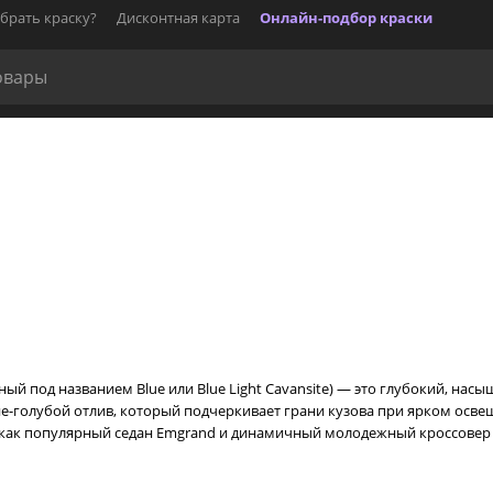
брать краску?
Дисконтная карта
Онлайн-подбор краски
ный под названием Blue или Blue Light Cavansite) — это глубокий, на
е-голубой отлив, который подчеркивает грани кузова при ярком освещ
как популярный седан Emgrand и динамичный молодежный кроссовер C