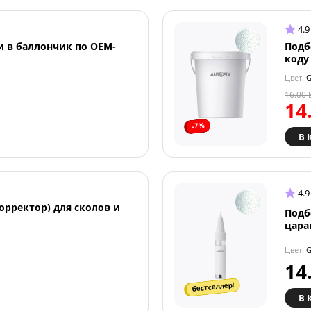
4.9
и в баллончик по OEM-
Подб
коду
Цвет:
G
16.00
14
-7%
В 
4.9
орректор) для сколов и
Подб
цара
Цвет:
G
14
бестселлер!
В 