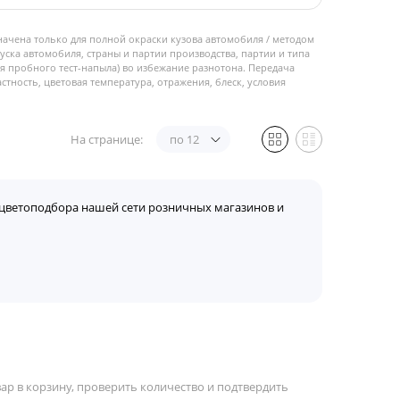
начена только для полной окраски кузова автомобиля / методом
пуска автомобиля, страны и партии производства, партии и типа
 пробного тест-напыла) во избежание разнотона. Передача
стность, цветовая температура, отражения, блеск, условия
На странице:
по 12
цветоподбора нашей сети розничных магазинов и
ар в корзину, проверить количество и подтвердить