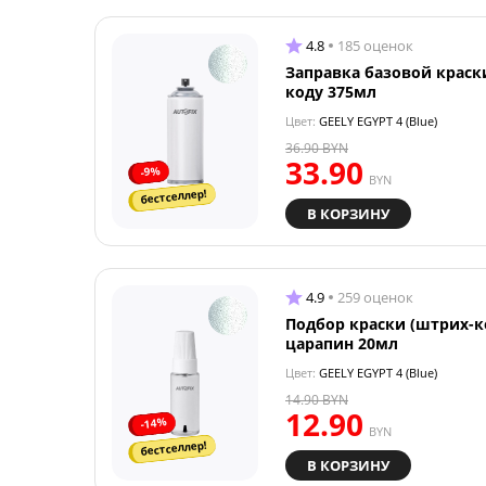
4.8
185 оценок
Заправка базовой краск
коду 375мл
Цвет:
GEELY EGYPT 4 (Blue)
36.90
BYN
33.90
-9%
BYN
бестселлер!
В КОРЗИНУ
4.9
259 оценок
Подбор краски (штрих-к
царапин 20мл
Цвет:
GEELY EGYPT 4 (Blue)
14.90
BYN
12.90
-14%
BYN
бестселлер!
В КОРЗИНУ