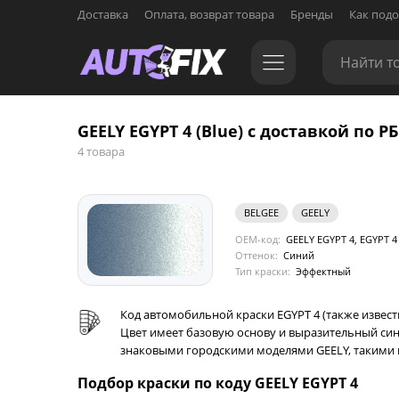
Доставка
Оплата, возврат товара
Бренды
Как подо
GEELY EGYPT 4 (Blue) с доставкой по РБ
4 товара
BELGEE
GEELY
OEM-код:
GEELY EGYPT 4, EGYPT 4
Оттенок:
Синий
Тип краски:
Эффектный
Код автомобильной краски EGYPT 4 (также извест
Цвет имеет базовую основу и выразительный син
знаковыми городскими моделями GEELY, такими 
Подбор краски по коду GEELY EGYPT 4