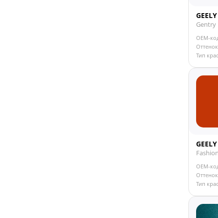
GEELY
Gentry 
OEM-ко
Оттенок
Тип кра
GEELY
Fashio
OEM-ко
Оттенок
Тип кра