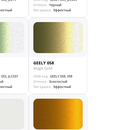
й
Оттенок:
Черный
фектный
Тип краски:
Эффектный
GEELY 058
Magic Gold
 055, JLC037
OEM-код:
GEELY 058, 058
ый
Оттенок:
Золотистый
фектный
Тип краски:
Эффектный