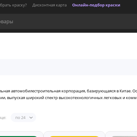
брать краску?
Дисконтная карта
Онлайн-подбор краски
льная автомобилестроительная корпорация, базирующаяся в Китае. Осн
рии, выпуская широкий спектр высокотехнологичных легковых и комм
це:
по 24