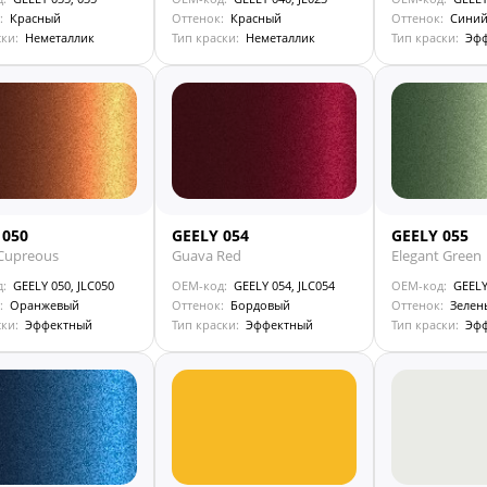
:
Красный
Оттенок:
Красный
Оттенок:
Сини
ски:
Неметаллик
Тип краски:
Неметаллик
Тип краски:
Эф
 050
GEELY 054
GEELY 055
Cupreous
Guava Red
Elegant Green
д:
GEELY 050, JLC050
OEM-код:
GEELY 054, JLC054
OEM-код:
GEELY
:
Оранжевый
Оттенок:
Бордовый
Оттенок:
Зелен
ски:
Эффектный
Тип краски:
Эффектный
Тип краски:
Эф