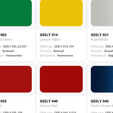
 002
GEELY 014
GEELY 021
nt Green
Lemon Yellow
Pearl White
д:
GEELY 002, JLC037
OEM-код:
GEELY 014, 014
OEM-код:
GEELY
:
Зеленый
Оттенок:
Желтый
Оттенок:
Белый
ски:
Неметаллик
Тип краски:
Неметаллик
Тип краски:
Эф
 035
GEELY 040
GEELY 045
d
Victory Red
Pacific Ocean 
д:
GEELY 035, 035
OEM-код:
GEELY 040, JL023
OEM-код:
GEELY