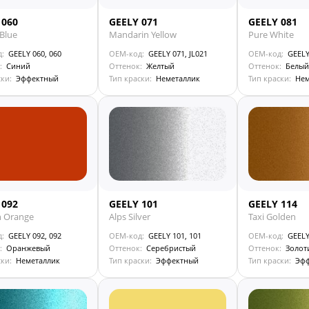
 060
GEELY 071
GEELY 081
Blue
Mandarin Yellow
Pure White
д:
GEELY 060, 060
OEM-код:
GEELY 071, JL021
OEM-код:
GEELY
:
Синий
Оттенок:
Желтый
Оттенок:
Белый
ски:
Эффектный
Тип краски:
Неметаллик
Тип краски:
Нем
 092
GEELY 101
GEELY 114
n Orange
Alps Silver
Taxi Golden
д:
GEELY 092, 092
OEM-код:
GEELY 101, 101
OEM-код:
GEELY
:
Оранжевый
Оттенок:
Серебристый
Оттенок:
Золот
ски:
Неметаллик
Тип краски:
Эффектный
Тип краски:
Эф