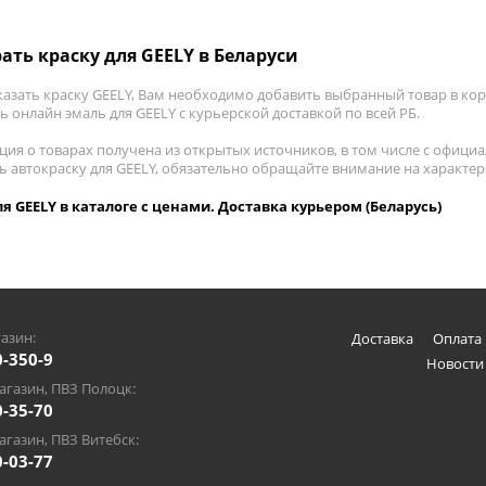
ать краску для GEELY в Беларуси
азать краску GEELY, Вам необходимо добавить выбранный товар в корз
 онлайн эмаль для GEELY с курьерской доставкой по всей РБ.
ия о товарах получена из открытых источников, в том числе с официа
ть автокраску для GEELY, обязательно обращайте внимание на характе
я GEELY в каталоге с ценами. Доставка курьером (Беларусь)
азин:
Доставка
Оплата 
0-350-9
Новости
газин, ПВЗ Полоцк:
0-35-70
газин, ПВЗ Витебск:
0-03-77