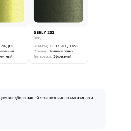
GEELY 203
Beryl
 202, JG01
OEM-код:
GEELY 203, JLC053
-зеленый
Оттенок:
Темно-зеленый
фектный
Тип краски:
Эффектный
цветоподбора нашей сети розничных магазинов и