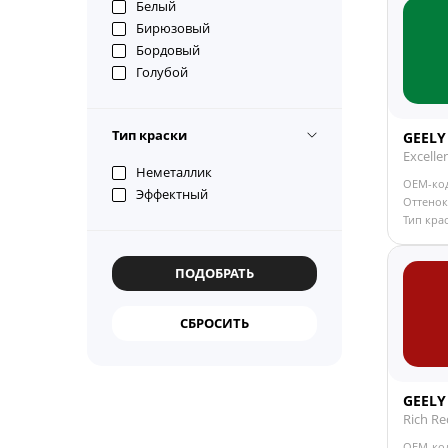
Белый
Бирюзовый
Бордовый
Голубой
Желто-зеленый
Желтый
Тип краски
GEELY
Зеленый
Excelle
Золотистый
Неметаллик
Коричневый
OEM-ко
Эффектный
Оттенок
Красно-коричневый
Тип кра
Красный
Оливковый
Оранжевый
Розовый
Светло-серый
Серебристый
Серо-бежевый
Серо-голубой
GEELY
Серо-зеленый
Rich Re
Серо-коричневый
Серо-синий
OEM-ко