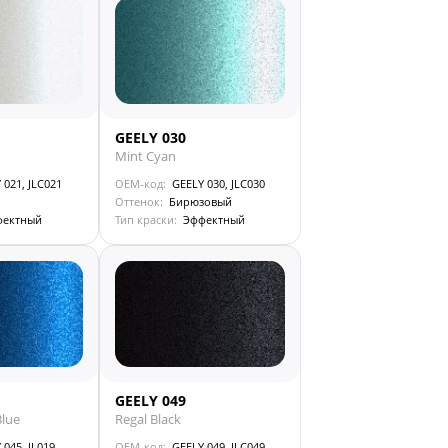
GEELY 030
Mint Cyan
 021, JLC021
OEM-код:
GEELY 030, JLC030
Оттенок:
Бирюзовый
фектный
Тип краски:
Эффектный
GEELY 049
Blue
Regal Black
 045, JL019
OEM-код:
GEELY 049, JLC049