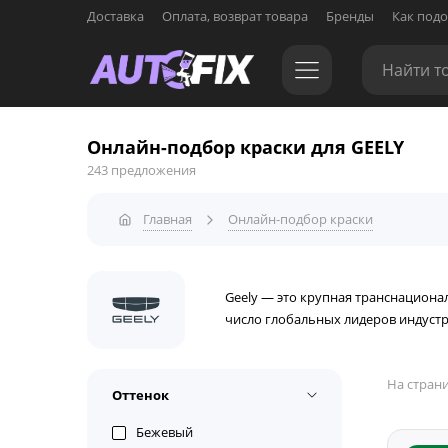
Доставка
Оплата, возврат товара
Бренды
Как подо
Онлайн-подбор краски для GEELY
243 предложения
Главная
Онлайн-подбор краски
Geely — это крупная транснациона
число глобальных лидеров индуст
На страни
Оттенок
Бежевый