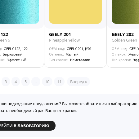
 122
GEELY 201
GEELY 202
een 6
Pineapple Yellow
Golden Green
д:
GEELY 122, 122
OEM-код:
GEELY 201, JY01
OEM-код:
GEELY
:
Бирюзовый
Оттенок:
Желтый
Оттенок:
Желто
ски:
Эффектный
Тип краски:
Неметаллик
Тип краски:
Эф
3
4
5
...
10
11
Вперед »
шли подходящие предложения? Вы можете обратиться в лабораторию 
рать необходимый для Вас цвет краски.
РЕЙТИ В ЛАБОРАТОРИЮ