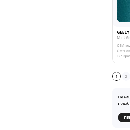
GEELY
Mint Gr
OEM-ко
Оттенок
Тип кра
1
2
Не на
подоб
ПЕ