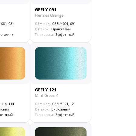
GEELY 091
Hermes Orange
 081, 081
OEM-код:
GEELY 091, 091
Оттенок:
Оранжевый
еталлик
Тип краски:
Эффектный
GEELY 121
Mint Green 4
 114, 114
OEM-код:
GEELY 121, 121
истый
Оттенок:
Бирюзовый
фектный
Тип краски:
Эффектный