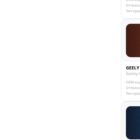
Оттенок
Серо-фиолетовый
Тип кра
Серый
Сине-зеленый
Синий
Темно-зеленый
Темно-серый
Темно-синий
Темно-фиолетовый
Черный
GEELY
Sunny 
OEM-ко
Оттенок
Тип кра