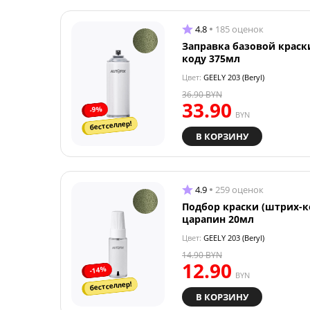
4.8
185 оценок
Заправка базовой краск
коду 375мл
Цвет:
GEELY 203 (Beryl)
36.90
BYN
33.90
-9%
BYN
бестселлер!
В КОРЗИНУ
4.9
259 оценок
Подбор краски (штрих-к
царапин 20мл
Цвет:
GEELY 203 (Beryl)
14.90
BYN
12.90
-14%
BYN
бестселлер!
В КОРЗИНУ