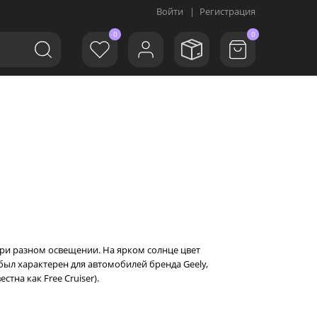
Войти
|
Регистрация
0
0
при разном освещении. На ярком солнце цвет
был характерен для автомобилей бренда Geely,
тна как Free Cruiser).