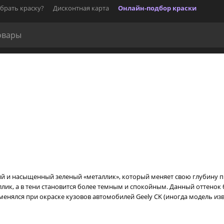
брать краску?
Дисконтная карта
Онлайн-подбор краски
кий и насыщенный зеленый «металлик», который меняет свою глубину 
лик, а в тени становится более темным и спокойным. Данный оттенок 
менялся при окраске кузовов автомобилей Geely CK (иногда модель извес