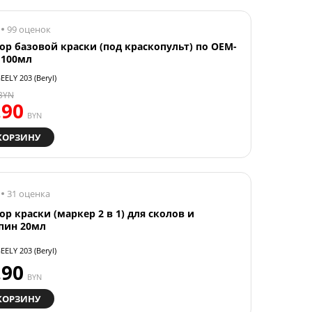
99 оценок
ор базовой краски (под краскопульт) по OEM-
 100мл
EELY 203 (Beryl)
BYN
.90
BYN
КОРЗИНУ
31 оценка
ор краски (маркер 2 в 1) для сколов и
пин 20мл
EELY 203 (Beryl)
.90
BYN
КОРЗИНУ