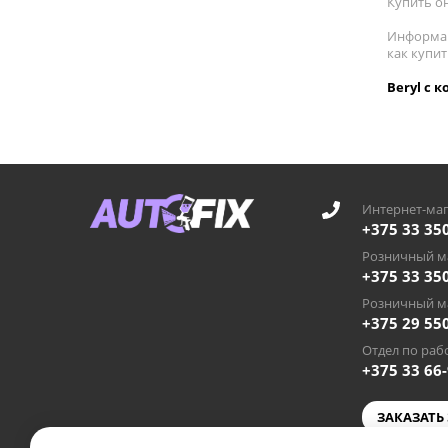
Купить он
Информац
как купит
Beryl с 
Интернет-маг
+375 33 35
Розничный ма
+375 33 35
Розничный ма
+375 29 55
Отдел по рабо
+375 33 66
ЗАКАЗАТЬ