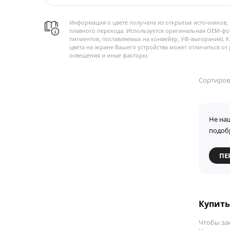
Информация о цвете получена из открытых источников, 
плавного перехода. Используется оригинальная OEM-фо
пигментов, поставляемых на конвейер, УФ-выгорания). 
цвета на экране Вашего устройства может отличаться от 
освещения и иные факторы.
Сортиров
Не на
подоб
ПЕ
Купить 
Чтобы зак