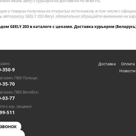
лайн эмаль Beryl с курьерской доставкой по всей РБ.
ия о товарах получена из открытых источников, в том числе с официа
ь автокраску GEELY 203 Beryl, обязательно обращайте внимание на ха
кодом GEELY 203 в каталоге с ценами. Доставка курьером (Беларусь
азин:
Доставка
Оплата 
0-350-9
Новости
газин, ПВЗ Полоцк:
0-35-70
газин, ПВЗ Витебск:
0-03-77
те с юр. лицами:
-99-511
 ЗВОНОК