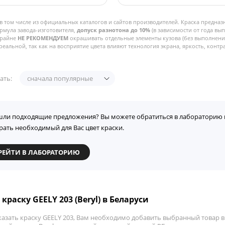
в том числе из официальных каталогов и сайтов производителей. Краска предназ
рмула завода-изготовителя,
допуск разнотона до 10%
(в зависимости от года вы
Крайне
НЕ РЕКОМЕНДУЕМ
окрашивать отдельные элементы кузова (без выполнения
реальной, так как на восприятие цвета влияют технология экрана, яркость, контра
ать:
сначала популярные
шли подходящие предложения? Вы можете обратиться в лабораторию 
рать необходимый для Вас цвет краски.
РЕЙТИ В ЛАБОРАТОРИЮ
краску GEELY 203 (Beryl) в Беларуси
азать краску GEELY 203, Вам необходимо добавить выбранный товар в 