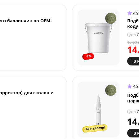
4.9
и в баллончик по OEM-
Подб
коду
Цвет:
G
16.00
14
-7%
В 
4.8
орректор) для сколов и
Подб
цара
Цвет:
G
14
бестселлер!
В 