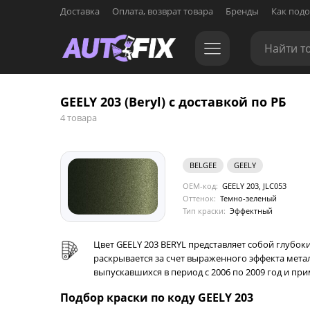
Доставка
Оплата, возврат товара
Бренды
Как подо
GEELY 203 (Beryl) с доставкой по РБ
4 товара
BELGEE
GEELY
OEM-код:
GEELY 203, JLC053
Оттенок:
Темно-зеленый
Тип краски:
Эффектный
Цвет GEELY 203 BERYL представляет собой глубо
раскрывается за счет выраженного эффекта метал
выпускавшихся в период с 2006 по 2009 год и при
Подбор краски по коду GEELY 203