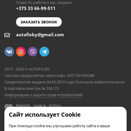
Отдел по работе с юр. лицами:
+375 33 66-99-511
ЗАКАЗАТЬ ЗВОНОК
autofixby@gmail.com
2019 - 2026 © AUTOFIX.BY
Частное предприятие «Автосэлф», УНП 391953388
Свидетельство выдано 04.05.2019 года Полоцким райисполкомом
В торговом реестре № 556173
Информация о защите прав потребителей
Сайт использует Cookie
При помощи cookie мы улучшаем работу сайта и ваше