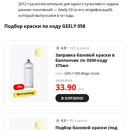
2012 год исключительно для одного культового седана
ранних поколений — Geely CK (и его модификаций),
который выпускался в те годы.
Подбор краски по коду GEELY 058
4.8
185 оценок
Заправка базовой краски в
баллончик по OEM-коду
375мл
Цвет:
GEELY 058 (Magic Gold)
36.90
BYN
33.90
-9%
BYN
бестселлер!
В КОРЗИНУ
4.9
99 оценок
Подбор базовой краски (под