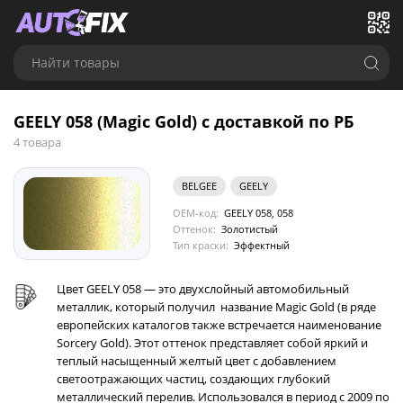
Найти товары
GEELY 058 (Magic Gold) с доставкой по РБ
4 товара
BELGEE
GEELY
OEM-код:
GEELY 058, 058
Оттенок:
Золотистый
Тип краски:
Эффектный
Цвет GEELY 058 — это двухслойный автомобильный
металлик, который получил название Magic Gold (в ряде
европейских каталогов также встречается наименование
Sorcery Gold). Этот оттенок представляет собой яркий и
теплый насыщенный желтый цвет с добавлением
светоотражающих частиц, создающих глубокий
металлический перелив. Использовался в период с 2009 по