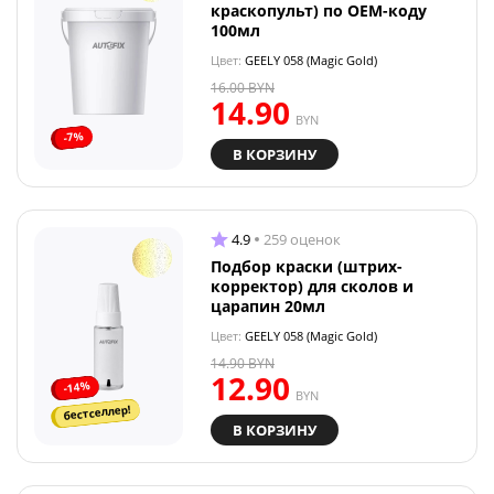
краскопульт) по OEM-коду
100мл
Цвет:
GEELY 058 (Magic Gold)
16.00
BYN
14.90
BYN
-7%
В КОРЗИНУ
4.9
259 оценок
Подбор краски (штрих-
корректор) для сколов и
царапин 20мл
Цвет:
GEELY 058 (Magic Gold)
14.90
BYN
12.90
-14%
BYN
бестселлер!
В КОРЗИНУ