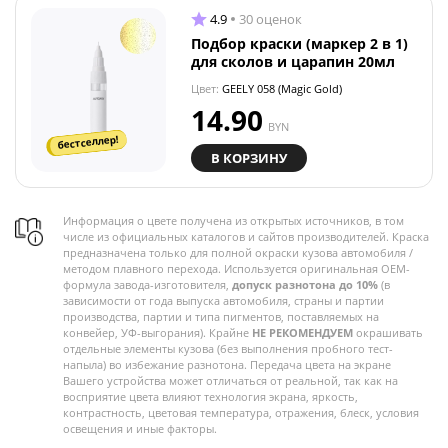
4.9
30 оценок
Подбор краски (маркер 2 в 1)
для сколов и царапин 20мл
Цвет:
GEELY 058 (Magic Gold)
14.90
BYN
бестселлер!
В КОРЗИНУ
Информация о цвете получена из открытых источников, в том
числе из официальных каталогов и сайтов производителей. Краска
предназначена только для полной окраски кузова автомобиля /
методом плавного перехода. Используется оригинальная OEM-
формула завода-изготовителя,
допуск разнотона до 10%
(в
зависимости от года выпуска автомобиля, страны и партии
производства, партии и типа пигментов, поставляемых на
конвейер, УФ-выгорания). Крайне
НЕ РЕКОМЕНДУЕМ
окрашивать
отдельные элементы кузова (без выполнения пробного тест-
напыла) во избежание разнотона. Передача цвета на экране
Вашего устройства может отличаться от реальной, так как на
восприятие цвета влияют технология экрана, яркость,
контрастность, цветовая температура, отражения, блеск, условия
освещения и иные факторы.