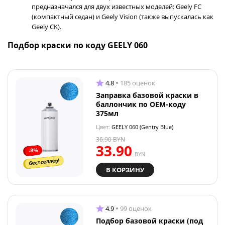
предназначался для двух известных моделей: Geely FC
(компактный седан) и Geely Vision (также выпускалась как
Geely CK).
Подбор краски по коду GEELY 060
4.8
185 оценок
Заправка базовой краски в
баллончик по OEM-коду
375мл
Цвет:
GEELY 060 (Gentry Blue)
36.90
BYN
33.90
-9%
BYN
бестселлер!
В КОРЗИНУ
4.9
99 оценок
Подбор базовой краски (под