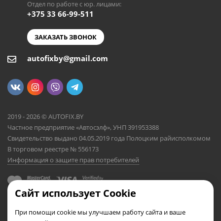
Отдел по работе с юр. лицами:
+375 33 66-99-511
ЗАКАЗАТЬ ЗВОНОК
autofixby@gmail.com
2019 - 2026 © AUTOFIX.BY
Частное предприятие «Автосэлф», УНП 391953388
Свидетельство выдано 04.05.2019 года Полоцким райисполкомом
В торговом реестре № 556173
Информация о защите прав потребителей
Сайт использует Cookie
При помощи cookie мы улучшаем работу сайта и ваше