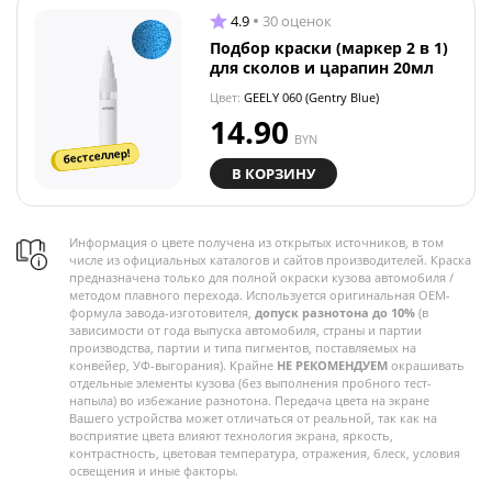
4.9
30 оценок
Подбор краски (маркер 2 в 1)
для сколов и царапин 20мл
Цвет:
GEELY 060 (Gentry Blue)
14.90
BYN
бестселлер!
В КОРЗИНУ
Информация о цвете получена из открытых источников, в том
числе из официальных каталогов и сайтов производителей. Краска
предназначена только для полной окраски кузова автомобиля /
методом плавного перехода. Используется оригинальная OEM-
формула завода-изготовителя,
допуск разнотона до 10%
(в
зависимости от года выпуска автомобиля, страны и партии
производства, партии и типа пигментов, поставляемых на
конвейер, УФ-выгорания). Крайне
НЕ РЕКОМЕНДУЕМ
окрашивать
отдельные элементы кузова (без выполнения пробного тест-
напыла) во избежание разнотона. Передача цвета на экране
Вашего устройства может отличаться от реальной, так как на
восприятие цвета влияют технология экрана, яркость,
контрастность, цветовая температура, отражения, блеск, условия
освещения и иные факторы.