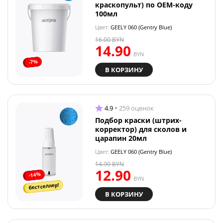
краскопульт) по OEM-коду
100мл
Цвет:
GEELY 060 (Gentry Blue)
16.00
BYN
14.90
BYN
-7%
В КОРЗИНУ
4.9
259 оценок
Подбор краски (штрих-
корректор) для сколов и
царапин 20мл
Цвет:
GEELY 060 (Gentry Blue)
14.90
BYN
12.90
-14%
BYN
бестселлер!
В КОРЗИНУ