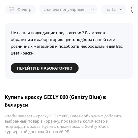
Фильтр
сначала популярные
по 12
Не нашли подходящие предложения? Вы можете
обратиться в лабораторию цветоподбора нашей сети
розничных магазинов и подобрать необходимый для Вас
цвет краски.
ПЕРЕЙТИ В ЛАБОРАТОРИЮ
Купить краску GEELY 060 (Gentry Blue) в
Беларуси
Чтобы заказать краску GEELY 060, Вам необходимо добавить
выбранный товар в корзину, проверить количество и
подтвердить заказ. Купить онлайн эмаль Gentry Blue с
курьерской доставкой по всей РБ.