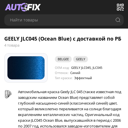
Найти товары
GEELY JLC045 (Ocean Blue) с доставкой по РБ
4 товара
BELGEE
GEELY
OEM-код:
GEELY JLC045, JLC045
Оттенок:
Синий
Тип краски:
Эффектный
Автомобильная краска Geely JLC 045 (также известная под
заводским названием Ocean Blue) представляет собой
глубокий насыщенно-синий (классический синий) цвет,
который великолепно переливается на солнце благодаря
вкраплениям металлических частиц. Оригинальный код
краски JLC045 Ocean Blue, выпускавшийся в период с 2006
по 2007 год, использовался заводом-изготовителем для