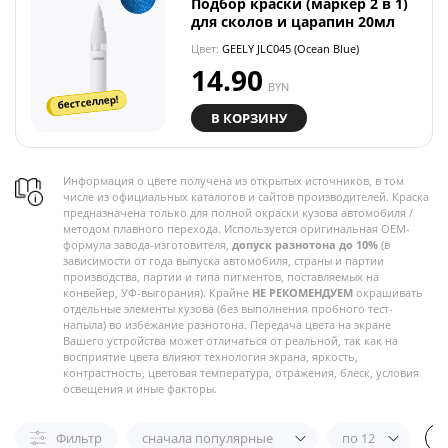
Подбор краски (маркер 2 в 1)
для сколов и царапин 20мл
Цвет:
GEELY JLC045 (Ocean Blue)
14.90
BYN
бестселлер!
В КОРЗИНУ
Информация о цвете получена из открытых источников, в том
числе из официальных каталогов и сайтов производителей. Краска
предназначена только для полной окраски кузова автомобиля /
методом плавного перехода. Используется оригинальная OEM-
формула завода-изготовителя,
допуск разнотона до 10%
(в
зависимости от года выпуска автомобиля, страны и партии
производства, партии и типа пигментов, поставляемых на
конвейер, УФ-выгорания). Крайне
НЕ РЕКОМЕНДУЕМ
окрашивать
отдельные элементы кузова (без выполнения пробного тест-
напыла) во избежание разнотона. Передача цвета на экране
Вашего устройства может отличаться от реальной, так как на
восприятие цвета влияют технология экрана, яркость,
контрастность, цветовая температура, отражения, блеск, условия
освещения и иные факторы.
Фильтр
сначала популярные
по 12