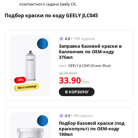
компактного седана Geely CK.
Подбор краски по коду GEELY JLC045
4.8
185 оценок
Заправка базовой краски в
баллончик по OEM-коду
375мл
Цвет:
GEELY JLC045 (Ocean Blue)
36.90
BYN
33.90
-9%
BYN
бестселлер!
В КОРЗИНУ
4.9
99 оценок
Подбор базовой краски (под
краскопульт) по OEM-коду
100мл