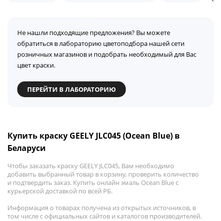
Не нашли подходящие предложения? Вы можете
обратиться в лабораторию цветоподбора нашей сети
розничных магазинов и подобрать необходимый для Вас
цвет краски.
ПЕРЕЙТИ В ЛАБОРАТОРИЮ
Купить краску GEELY JLC045 (Ocean Blue) в
Беларуси
Чтобы заказать краску GEELY JLC045, Вам необходимо
добавить выбранный товар в корзину, проверить количество
и подтвердить заказ. Купить онлайн эмаль Ocean Blue с
курьерской доставкой по всей РБ.
Информация о товарах получена из открытых источников, в
том числе с официальных сайтов и каталогов производителей.