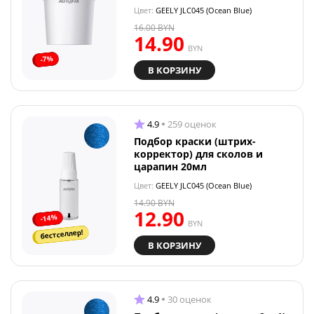
Цвет:
GEELY JLC045 (Ocean Blue)
16.00
BYN
14.90
BYN
-7%
В КОРЗИНУ
4.9
259 оценок
Подбор краски (штрих-
корректор) для сколов и
царапин 20мл
Цвет:
GEELY JLC045 (Ocean Blue)
14.90
BYN
12.90
-14%
BYN
бестселлер!
В КОРЗИНУ
4.9
30 оценок