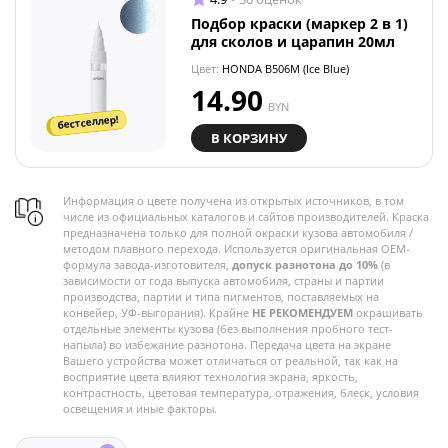
Подбор краски (маркер 2 в 1)
для сколов и царапин 20мл
Цвет:
HONDA B506M (Ice Blue)
14.90
BYN
бестселлер!
В КОРЗИНУ
Информация о цвете получена из открытых источников, в том
числе из официальных каталогов и сайтов производителей. Краска
предназначена только для полной окраски кузова автомобиля /
методом плавного перехода. Используется оригинальная OEM-
формула завода-изготовителя,
допуск разнотона до 10%
(в
зависимости от года выпуска автомобиля, страны и партии
производства, партии и типа пигментов, поставляемых на
конвейер, УФ-выгорания). Крайне
НЕ РЕКОМЕНДУЕМ
окрашивать
отдельные элементы кузова (без выполнения пробного тест-
напыла) во избежание разнотона. Передача цвета на экране
Вашего устройства может отличаться от реальной, так как на
восприятие цвета влияют технология экрана, яркость,
контрастность, цветовая температура, отражения, блеск, условия
освещения и иные факторы.