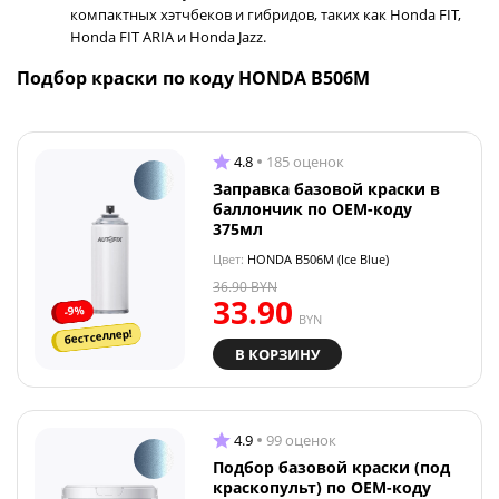
компактных хэтчбеков и гибридов, таких как Honda FIT,
Honda FIT ARIA и Honda Jazz.
Подбор краски по коду HONDA B506M
4.8
185 оценок
Заправка базовой краски в
баллончик по OEM-коду
375мл
Цвет:
HONDA B506M (Ice Blue)
36.90
BYN
33.90
-9%
BYN
бестселлер!
В КОРЗИНУ
4.9
99 оценок
Подбор базовой краски (под
краскопульт) по OEM-коду