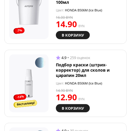
100мл
Цвет:
HONDA B506M (Ice Blue)
16.00
BYN
14.90
BYN
-7%
В КОРЗИНУ
4.9
259 оценок
Подбор краски (штрих-
корректор) для сколов и
царапин 20мл
Цвет:
HONDA B506M (Ice Blue)
14.90
BYN
12.90
-14%
BYN
бестселлер!
В КОРЗИНУ
4.9
30 оценок