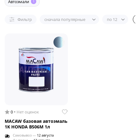
Автоэмали
1
Фильтр
сначала популярные
по 12
0
Нет оценок
MACAW базовая автоэмаль
1K HONDA B506M 1л
Самовывоз —
12 августа