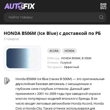
Найти товары
HONDA B506M (Ice Blue) с доставкой по РБ
5 товаров
ACURA
HONDA
OEM-код:
HONDA B506M, B-506M
Оттенок:
Голубой
Тип краски:
Эффектный
Honda B506M Ice Blue (также B-506M) — это оригинальная
двухслойная базовая автоэмаль с насыщенным и
глубоким сине-голубым оттенком. Данный цвет
применялся с 2001 по 2009 годы при заводской окраске
многих популярных моделей японского бренда. В их
число входят легковые автомобили Honda Accord, Honda
Civic и Honda City. Также оттенок использовался для