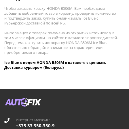
Чтобы заказать краску HONDA B506M, Вам необходимо
добавить выбранный товар в корзину, проверить количество
и подтвердить заказ. Купить онлайн эмаль Ice Blue с
курьерской доставкой по всей РБ.
Информация о товарах получена из открытых источников, в
том числе с официальных сайтов и каталогов производителей.
Перед тем, как купить автокраску HONDA B506M Ice Blue,
обязательно обращайте внимание на характеристики
приобретаемого товара.
Ice Blue с кодом HONDA B506M в каталоге с ценами.
Доставка курьером (Беларусь)
Интернет-магазин:
+375 33 350-350-9