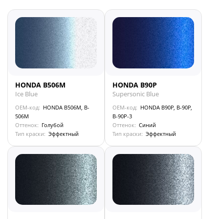
HONDA B506M
HONDA B90P
Ice Blue
Supersonic Blue
OEM-код:
HONDA B506M, B-
OEM-код:
HONDA B90P, B-90P,
506M
B-90P-3
Оттенок:
Голубой
Оттенок:
Синий
Тип краски:
Эффектный
Тип краски:
Эффектный