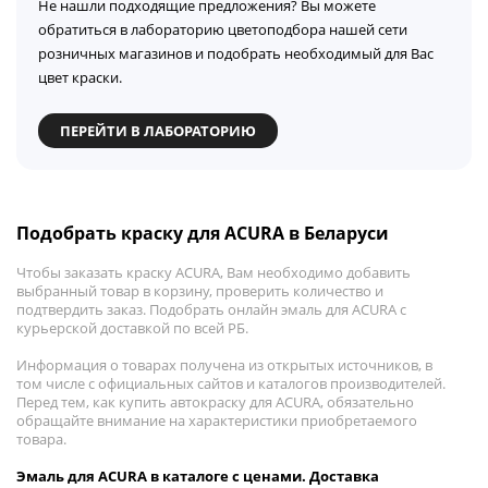
Не нашли подходящие предложения? Вы можете
обратиться в лабораторию цветоподбора нашей сети
розничных магазинов и подобрать необходимый для Вас
цвет краски.
ПЕРЕЙТИ В ЛАБОРАТОРИЮ
Подобрать краску для ACURA в Беларуси
Чтобы заказать краску ACURA, Вам необходимо добавить
выбранный товар в корзину, проверить количество и
подтвердить заказ. Подобрать онлайн эмаль для ACURA с
курьерской доставкой по всей РБ.
Информация о товарах получена из открытых источников, в
том числе с официальных сайтов и каталогов производителей.
Перед тем, как купить автокраску для ACURA, обязательно
обращайте внимание на характеристики приобретаемого
товара.
Эмаль для ACURA в каталоге с ценами. Доставка