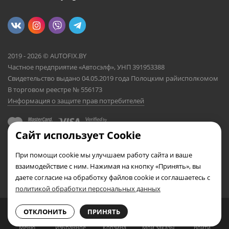
2019 - 2026 © AUTOFIX.BY
Частное предприятие «Автосэлф», УНП 391953388
Свидетельство выдано 04.05.2019 года Полоцким райисполкомом
В торговом реестре № 556173
Информация о защите прав потребителей
Сайт использует Cookie
При помощи cookie мы улучшаем работу сайта и ваше
взаимодействие с ним. Нажимая на кнопку «Принять», вы
даете согласие на обработку файлов cookie и соглашаетесь с
политикой обработки персональных данных
0
0
ОТКЛОНИТЬ
ПРИНЯТЬ
Меню
Избранное
Корзина
Мои заказы
Войти