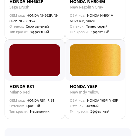
HONDA NH662P
HONDA NH904M
Sage Brush
New Regolith Gray
OEM-код:
HONDA NH662P, NH-
OEM-код:
HONDA NH904M,
662P, NH-662P-4
NH-904M, 904M
Оттенок:
Серо-зеленый
Оттенок:
Темно-серый
Тип краски:
Эффектный
Тип краски:
Эффектный
HONDA R81
HONDA Y65P
Milano Red
New Indy Yellow
OEM-код:
HONDA R81, R-81
OEM-код:
HONDA Y65P, Y-65P
Оттенок:
Красный
Оттенок:
Желтый
Тип краски:
Неметаллик
Тип краски:
Эффектный