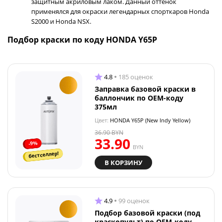
защитным акриловым лаком. Данный оттенок
применялся для окраски легендарных спорткаров Honda
S2000 и Honda NSX.
Подбор краски по коду HONDA Y65P
4.8
185 оценок
Заправка базовой краски в
баллончик по OEM-коду
375мл
Цвет:
HONDA Y65P (New Indy Yellow)
36.90
BYN
33.90
-9%
BYN
бестселлер!
В КОРЗИНУ
4.9
99 оценок
Подбор базовой краски (под
краскопульт) по OEM-коду