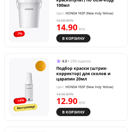
100мл
Цвет:
HONDA Y65P (New Indy Yellow)
16.00
BYN
14.90
BYN
-7%
В КОРЗИНУ
4.9
259 оценок
Подбор краски (штрих-
корректор) для сколов и
царапин 20мл
Цвет:
HONDA Y65P (New Indy Yellow)
14.90
BYN
12.90
-14%
BYN
бестселлер!
В КОРЗИНУ