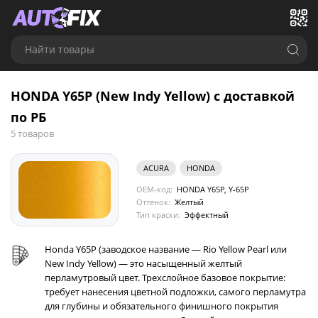
Найти товары
HONDA Y65P (New Indy Yellow) с доставкой
по РБ
5 товаров
ACURA
HONDA
OEM-код:
HONDA Y65P, Y-65P
Оттенок:
Желтый
Тип краски:
Эффектный
Honda Y65P (заводское название — Rio Yellow Pearl или
New Indy Yellow) — это насыщенный желтый
перламутровый цвет. Трехслойное базовое покрытие:
требует нанесения цветной подложки, самого перламутра
для глубины и обязательного финишного покрытия