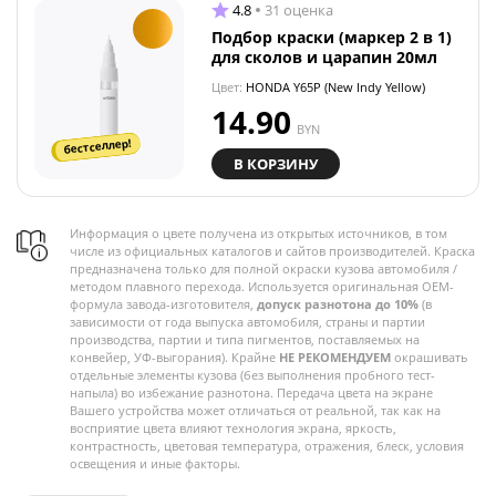
4.8
31 оценка
Подбор краски (маркер 2 в 1)
для сколов и царапин 20мл
Цвет:
HONDA Y65P (New Indy Yellow)
14.90
BYN
бестселлер!
В КОРЗИНУ
Информация о цвете получена из открытых источников, в том
числе из официальных каталогов и сайтов производителей. Краска
предназначена только для полной окраски кузова автомобиля /
методом плавного перехода. Используется оригинальная OEM-
формула завода-изготовителя,
допуск разнотона до 10%
(в
зависимости от года выпуска автомобиля, страны и партии
производства, партии и типа пигментов, поставляемых на
конвейер, УФ-выгорания). Крайне
НЕ РЕКОМЕНДУЕМ
окрашивать
отдельные элементы кузова (без выполнения пробного тест-
напыла) во избежание разнотона. Передача цвета на экране
Вашего устройства может отличаться от реальной, так как на
восприятие цвета влияют технология экрана, яркость,
контрастность, цветовая температура, отражения, блеск, условия
освещения и иные факторы.