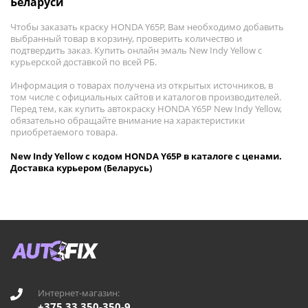
Беларуси
Чтобы заказать краску HONDA Y65P, Вам необходимо добавить
выбранный товар в корзину, проверить количество и
подтвердить заказ. Купить онлайн эмаль New Indy Yellow с
курьерской доставкой по всей РБ.
Информация о товарах получена из открытых источников, в
том числе с официальных сайтов и каталогов производителей.
Перед тем, как купить автокраску HONDA Y65P New Indy Yellow,
обязательно обращайте внимание на характеристики
приобретаемого товара.
New Indy Yellow с кодом HONDA Y65P в каталоге с ценами.
Доставка курьером (Беларусь)
Интернет-магазин:
+375 33 350-350-9