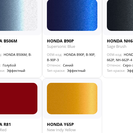
A B506M
HONDA B90P
HONDA NH6
e
Supersonic Blue
Sage Brush
д:
HONDA B506M, B-
OEM-код:
HONDA B90P, B-90P,
OEM-код:
HOND
B-90P-3
662P, NH-662P-4
:
Голубой
Оттенок:
Синий
Оттенок:
Серо-
ски:
Эффектный
Тип краски:
Эффектный
Тип краски:
Эф
A R81
HONDA Y65P
 Red
New Indy Yellow