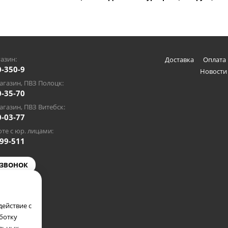
азин:
Доставка
Оплата 
0-350-9
Новости
газин, ПВЗ Полоцк:
0-35-70
газин, ПВЗ Витебск:
0-03-77
те с юр. лицами:
-99-511
 ЗВОНОК
@gmail.com
ействие с
аботку