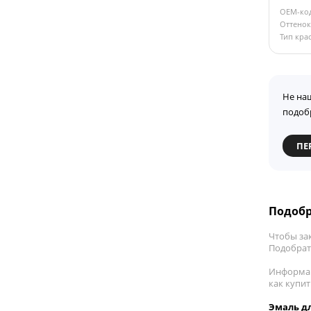
OEM-ко
Оттенок
Тип кра
Не на
подоб
ПЕ
Подобр
Чтобы за
Подобрат
Информац
как купи
Эмаль дл