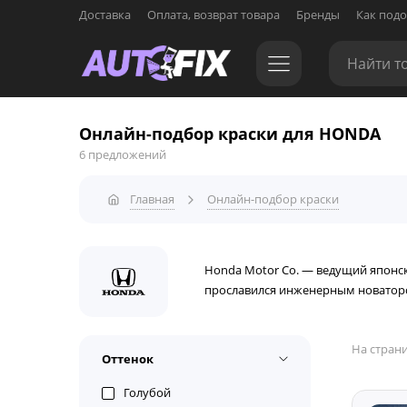
Доставка
Оплата, возврат товара
Бренды
Как подо
Онлайн-подбор краски для HONDA
6 предложений
Главная
Онлайн-подбор краски
Honda Motor Co. — ведущий японс
прославился инженерным новаторс
На страни
Оттенок
Голубой