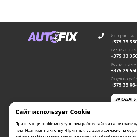
Интернет-маг
+375 33 35
Розничный ма
+375 33 35
Розничный ма
+375 29 55
Отдел по рабо
+375 33 66
ЗАКАЗАТЬ
Сайт использует Cookie
autofixby
При помощи cookie мы улучшаем работу сайта и ваше взаимод
2019 - 2026 © AUTOFIX.BY
ним. Нажимая на кнопку «Принять», вы даете согласие на обр
Частное предприятие «Автосэлф», УНП 391953388