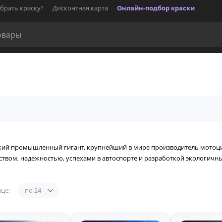
брать краску?
Дисконтная карта
Онлайн-подбор краски
кий промышленный гигант, крупнейший в мире производитель мотоцик
твом, надежностью, успехами в автоспорте и разработкой экологичны
це:
по 24