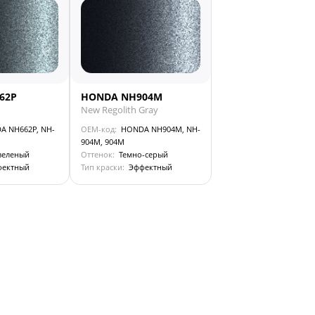
62P
HONDA NH904M
New Regolith Gray
A NH662P, NH-
OEM-код:
HONDA NH904M, NH-
904M, 904M
зеленый
Оттенок:
Темно-серый
фектный
Тип краски:
Эффектный