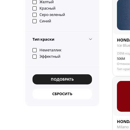
Желтый
Красный
Серо-зеленый
Синий
Темно-серый
Тип краски
HOND
Ice Blu
Неметаллик
OEM-ко
Эффектный
506M
Оттенок
Тип кра
HOND
Milano