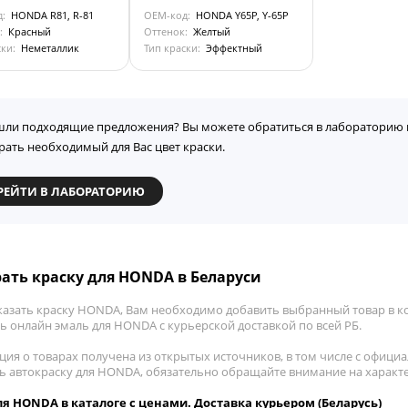
д:
HONDA R81, R-81
OEM-код:
HONDA Y65P, Y-65P
:
Красный
Оттенок:
Желтый
ски:
Неметаллик
Тип краски:
Эффектный
шли подходящие предложения? Вы можете обратиться в лабораторию 
рать необходимый для Вас цвет краски.
РЕЙТИ В ЛАБОРАТОРИЮ
ать краску для HONDA в Беларуси
казать краску HONDA, Вам необходимо добавить выбранный товар в кор
ь онлайн эмаль для HONDA с курьерской доставкой по всей РБ.
ия о товарах получена из открытых источников, в том числе с официа
ть автокраску для HONDA, обязательно обращайте внимание на характ
я HONDA в каталоге с ценами. Доставка курьером (Беларусь)