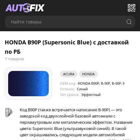
Найти товары
HONDA B90P (Supersonic Blue) с доставкой
по РБ
7 товаров
ACURA
HONDA
OEM-код:
HONDA B90P, B-90P, B-90P-3
Оттенок:
Синий
Тип краски:
Эффектный
Код B90P (также встречается написание B-90P) — это
заводской код двухслойной базовой автоэмали с
перламутровым или металлическим эффектом. Название
цвета: Supersonic Blue (ультразвуковой синий). В такой
цвет окрашивались следующие модели автомобилей