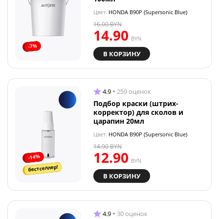
Цвет:
HONDA B90P (Supersonic Blue)
16.00
BYN
14.90
BYN
-7%
В КОРЗИНУ
4.9
259 оценок
Подбор краски (штрих-
корректор) для сколов и
царапин 20мл
Цвет:
HONDA B90P (Supersonic Blue)
14.90
BYN
12.90
-14%
BYN
бестселлер!
В КОРЗИНУ
4.9
30 оценок