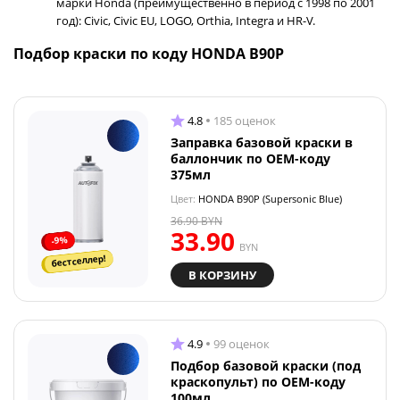
марки Honda (преимущественно в период с 1998 по 2001
год): Civic, Civic EU, LOGO, Orthia, Integra и HR-V.
Подбор краски по коду HONDA B90P
4.8
185 оценок
Заправка базовой краски в
баллончик по OEM-коду
375мл
Цвет:
HONDA B90P (Supersonic Blue)
36.90
BYN
33.90
-9%
BYN
бестселлер!
В КОРЗИНУ
4.9
99 оценок
Подбор базовой краски (под
краскопульт) по OEM-коду
100мл