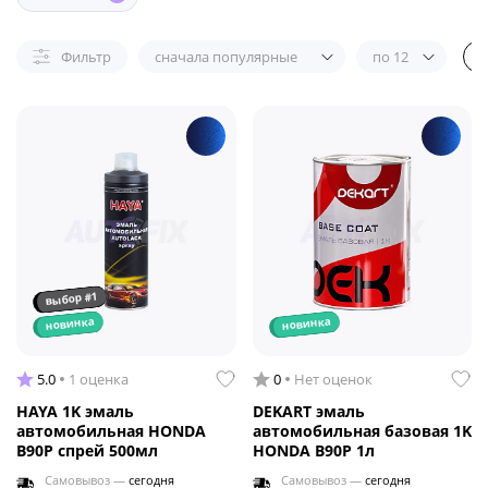
Фильтр
сначала популярные
по 12
выбор #1
новинка
новинка
5.0
1 оценка
0
Нет оценок
HAYA 1K эмаль
DEKART эмаль
автомобильная HONDA
автомобильная базовая 1K
B90P спрей 500мл
HONDA B90P 1л
Самовывоз —
сегодня
Самовывоз —
сегодня