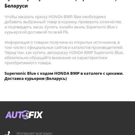
Беларуси
Чтобы заказать краску HONDA B90P, Вам необходимо
добавить выбранный товар в корзину, проверить количество
и подтвердить заказ. Купить онлайн эмаль Supersonic Blue с
курьерской доставкой по всей РБ.
Информация о товарах получена из открытых источников, в
том числе с официальных сайтов и каталогов производителей.
Перед тем, как купить автокраску HONDA B90P Supersonic Blue,
обязательно обращайте внимание на характеристики
приобретаемого товара.
Supersonic Blue с кодом HONDA B90P в каталоге с ценами.
Доставка курьером (Беларусь)
Интернет-магазин: