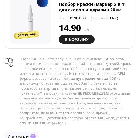
Подбор краски (маркер 2 в 1)
для сколов и царапин 20мл
Цвет:
HONDA B90P (Supersonic Blue)
14.90
BYN
бестселлер!
В КОРЗИНУ
Информация о цвете получена из открытых источников, в том
числе из официальных каталогов и сайтов производителей. Краска
предназначена только для полной окраски кузова автомобиля /
методом плавного перехода. Используется оригинальная OEM-
формула завода-изготовителя,
допуск разнотона до 10%
(в
зависимости от года выпуска автомобиля, страны и партии
производства, партии и типа пигментов, поставляемых на
конвейер, УФ-выгорания). Крайне
НЕ РЕКОМЕНДУЕМ
окрашивать
отдельные элементы кузова (без выполнения пробного тест-
напыла) во избежание разнотона. Передача цвета на экране
Вашего устройства может отличаться от реальной, так как на
восприятие цвета влияют технология экрана, яркость,
контрастность, цветовая температура, отражения, блеск, условия
освещения и иные факторы.
Автоэмали
3