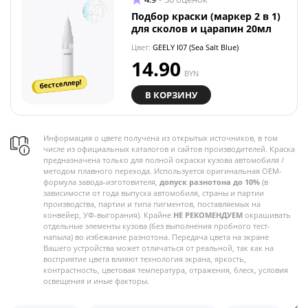
Подбор краски (маркер 2 в 1)
для сколов и царапин 20мл
Цвет:
GEELY I07 (Sea Salt Blue)
14.90
BYN
бестселлер!
В КОРЗИНУ
Информация о цвете получена из открытых источников, в том
числе из официальных каталогов и сайтов производителей. Краска
предназначена только для полной окраски кузова автомобиля /
методом плавного перехода. Используется оригинальная OEM-
формула завода-изготовителя,
допуск разнотона до 10%
(в
зависимости от года выпуска автомобиля, страны и партии
производства, партии и типа пигментов, поставляемых на
конвейер, УФ-выгорания). Крайне
НЕ РЕКОМЕНДУЕМ
окрашивать
отдельные элементы кузова (без выполнения пробного тест-
напыла) во избежание разнотона. Передача цвета на экране
Вашего устройства может отличаться от реальной, так как на
восприятие цвета влияют технология экрана, яркость,
контрастность, цветовая температура, отражения, блеск, условия
освещения и иные факторы.