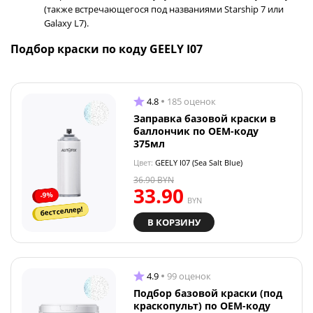
(также встречающегося под названиями Starship 7 или
Galaxy L7).
Подбор краски по коду GEELY I07
4.8
185 оценок
Заправка базовой краски в
баллончик по OEM-коду
375мл
Цвет:
GEELY I07 (Sea Salt Blue)
36.90
BYN
33.90
-9%
BYN
бестселлер!
В КОРЗИНУ
4.9
99 оценок
Подбор базовой краски (под
краскопульт) по OEM-коду