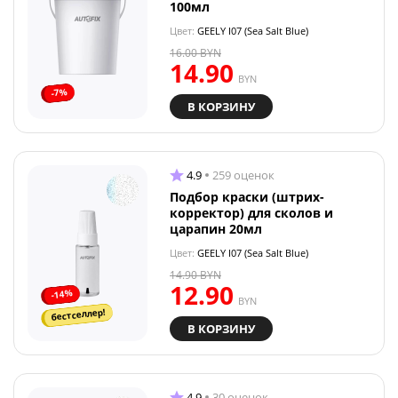
100мл
Цвет:
GEELY I07 (Sea Salt Blue)
16.00
BYN
14.90
BYN
-7%
В КОРЗИНУ
4.9
259 оценок
Подбор краски (штрих-
корректор) для сколов и
царапин 20мл
Цвет:
GEELY I07 (Sea Salt Blue)
14.90
BYN
12.90
-14%
BYN
бестселлер!
В КОРЗИНУ
4.9
30 оценок