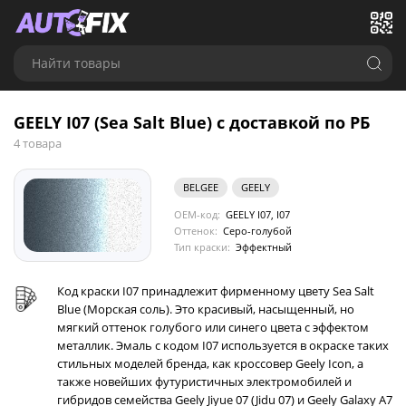
Найти товары
GEELY I07 (Sea Salt Blue) с доставкой по РБ
4 товара
BELGEE
GEELY
OEM-код:
GEELY I07, I07
Оттенок:
Серо-голубой
Тип краски:
Эффектный
Код краски I07 принадлежит фирменному цвету Sea Salt
Blue (Морская соль). Это красивый, насыщенный, но
мягкий оттенок голубого или синего цвета с эффектом
металлик. Эмаль с кодом I07 используется в окраске таких
стильных моделей бренда, как кроссовер Geely Icon, а
также новейших футуристичных электромобилей и
гибридов семейства Geely Jiyue 07 (Jidu 07) и Geely Galaxy A7