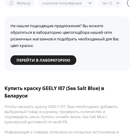
Фильтр
сначала популярные
по 12
Не нашли подходящие предложения? Вы можете
обратиться в лабораторию цветоподбора нашей сети
розничных магазинов и подобрать необходимый для Вас
цвет краски.
ПЕРЕЙТИ В ЛАБОРАТОРИЮ
Купить краску GEELY I07 (Sea Salt Blue) в
Беларуси
Чтобы заказать краску GEELY I07, Вам необходимо добавить
выбранный товар в корзину, проверить количество и
подтвердить заказ. Купить онлайн эмаль Sea Salt Blue с
курьерской доставкой по всей РБ.
Информация о товарах получена из открытых источников, в