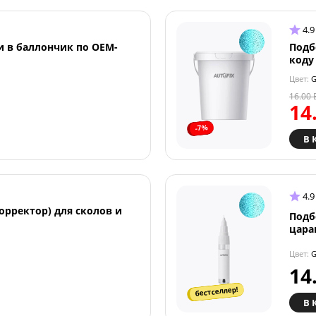
4.9
и в баллончик по OEM-
Подб
коду
Цвет:
G
16.00
14
-7%
В 
4.9
орректор) для сколов и
Подб
цара
Цвет:
G
14
бестселлер!
В 