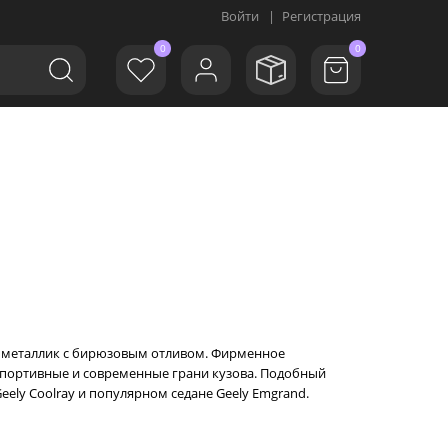
Войти
|
Регистрация
0
0
ой металлик с бирюзовым отливом. Фирменное
 спортивные и современные грани кузова. Подобный
ely Coolray и популярном седане Geely Emgrand.