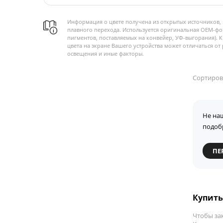
Информация о цвете получена из открытых источников, 
плавного перехода. Используется оригинальная OEM-фо
пигментов, поставляемых на конвейер, УФ-выгорания). 
цвета на экране Вашего устройства может отличаться от 
освещения и иные факторы.
Сортиров
Не на
подоб
ПЕ
Купить 
Чтобы зак