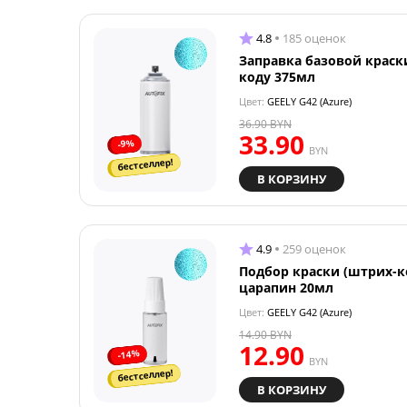
4.8
185 оценок
Заправка базовой краск
коду 375мл
Цвет:
GEELY G42 (Azure)
36.90
BYN
33.90
-9%
BYN
бестселлер!
В КОРЗИНУ
4.9
259 оценок
Подбор краски (штрих-к
царапин 20мл
Цвет:
GEELY G42 (Azure)
14.90
BYN
12.90
-14%
BYN
бестселлер!
В КОРЗИНУ