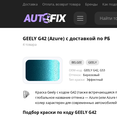
Доставка
Оплата, возврат товара
Бренды
Как подо
GEELY G42 (Azure) с доставкой по РБ
4 товара
BELGEE
GEELY
OEM-код:
GEELY G42, G53
Оттенок:
Бирюзовый
Тип краски:
Эффектный
Краска Geely с кодом G42 (также встречающаяся
глобальное название оттенка — Azure (или Azur
колер характерен для современных автомобилей б
Подбор краски по коду GEELY G42