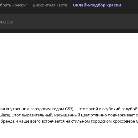
брать краску?
Дисконтная карта
Онлайн-подбор краски
 под внутренним заводским кодом G53) — это яркий и глубокий голуб
e Glaze). Этот выразительный, насыщенный цвет отлично подчеркивает
ренда и чаще всего встречается на стильном городском кроссовере Ge