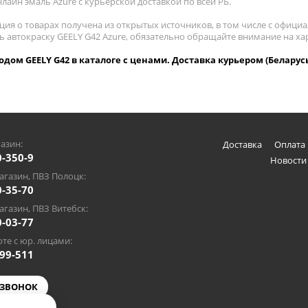
лайн эмаль Azure с курьерской доставкой по всей РБ.
ия о товарах получена из открытых источников, в том числе с официа
ть автокраску GEELY G42 Azure, обязательно обращайте внимание на х
кодом GEELY G42 в каталоге с ценами. Доставка курьером (Беларус
азин:
Доставка
Оплата 
0-350-9
Новости
газин, ПВЗ Полоцк:
0-35-70
газин, ПВЗ Витебск:
0-03-77
те с юр. лицами:
-99-511
 ЗВОНОК