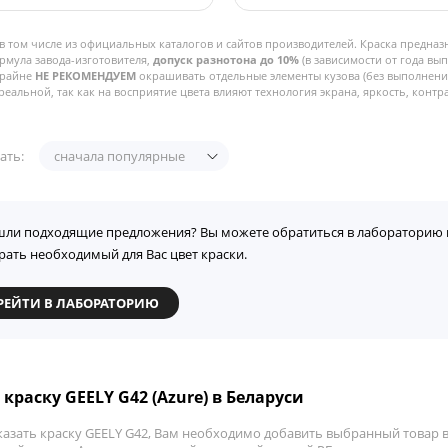
в том числе из официальных каталогов и сайтов производителей. Краска предназ
рмула завода-изготовителя,
допуск разнотона до 10%
(в зависимости от года вы
Крайне
НЕ РЕКОМЕНДУЕМ
окрашивать отдельные элементы кузова (без выполнения
реальной, так как на восприятие цвета влияют технология экрана, яркость, контра
ать:
сначала популярные
шли подходящие предложения? Вы можете обратиться в лабораторию 
рать необходимый для Вас цвет краски.
РЕЙТИ В ЛАБОРАТОРИЮ
краску GEELY G42 (Azure) в Беларуси
азать краску GEELY G42, Вам необходимо добавить выбранный товар в 