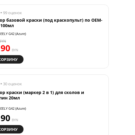
99 оценок
ор базовой краски (под краскопульт) по OEM-
 100мл
EELY G42 (Azure)
BYN
.90
BYN
КОРЗИНУ
30 оценок
ор краски (маркер 2 в 1) для сколов и
пин 20мл
EELY G42 (Azure)
.90
BYN
КОРЗИНУ