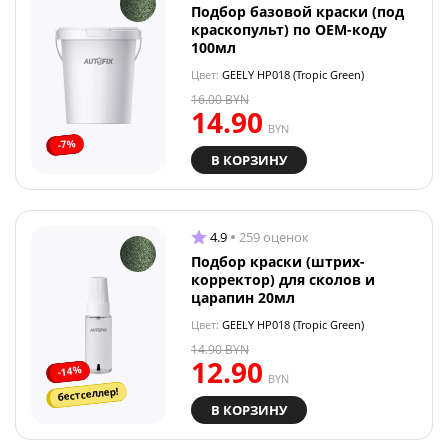
Подбор базовой краски (под
краскопульт) по OEM-коду
100мл
Цвет:
GEELY HP018 (Tropic Green)
16.00
BYN
14.90
BYN
-7%
В КОРЗИНУ
4.9
259 оценок
Подбор краски (штрих-
корректор) для сколов и
царапин 20мл
Цвет:
GEELY HP018 (Tropic Green)
14.90
BYN
12.90
-14%
BYN
бестселлер!
В КОРЗИНУ