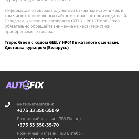
Информация о товарах получена из открытых источников, в
том числе с официальных сайтов и каталогов производителей.
Перед тем, как купить автокраску GEELY HP018 Tropic Green,
обязательно обращайте внимание на характеристики
приобретаемого товара.
Tropic Green с кодом GEELY HP018 в каталоге с ценами.
Доставка курьером (Беларусь)
Интернет-магазин:
+375 33 350-350-9
Розничный магазин, ПВЗ Полоцк:
+375 33 350-35-70
Розничный магазин, ПВЗ Витебск: