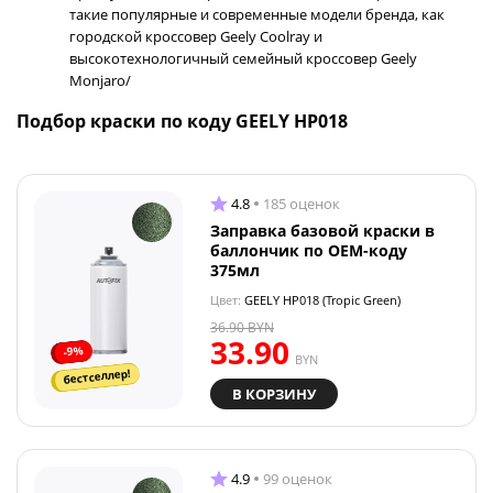
такие популярные и современные модели бренда, как
городской кроссовер Geely Coolray и
высокотехнологичный семейный кроссовер Geely
Monjaro/
Подбор краски по коду GEELY HP018
4.8
185 оценок
Заправка базовой краски в
баллончик по OEM-коду
375мл
Цвет:
GEELY HP018 (Tropic Green)
36.90
BYN
33.90
-9%
BYN
бестселлер!
В КОРЗИНУ
4.9
99 оценок