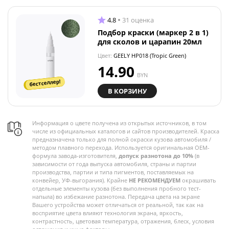
4.8
31 оценка
Подбор краски (маркер 2 в 1)
для сколов и царапин 20мл
Цвет:
GEELY HP018 (Tropic Green)
14.90
BYN
бестселлер!
В КОРЗИНУ
Информация о цвете получена из открытых источников, в том
числе из официальных каталогов и сайтов производителей. Краска
предназначена только для полной окраски кузова автомобиля /
методом плавного перехода. Используется оригинальная OEM-
формула завода-изготовителя,
допуск разнотона до 10%
(в
зависимости от года выпуска автомобиля, страны и партии
производства, партии и типа пигментов, поставляемых на
конвейер, УФ-выгорания). Крайне
НЕ РЕКОМЕНДУЕМ
окрашивать
отдельные элементы кузова (без выполнения пробного тест-
напыла) во избежание разнотона. Передача цвета на экране
Вашего устройства может отличаться от реальной, так как на
восприятие цвета влияют технология экрана, яркость,
контрастность, цветовая температура, отражения, блеск, условия