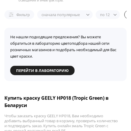
освещения и иные факторы.
Фильтр
сначала популярные
по 12
Не нашли подходящие предложения? Вы можете
обратиться в лабораторию цветоподбора нашей сети
розничных магазинов и подобрать необходимый для Вас
цвет краски.
ПЕРЕЙТИ В ЛАБОРАТОРИЮ
Купить краску GEELY HP018 (Tropic Green) в
Беларуси
Чтобы заказать краску GEELY HP018, Вам необходимо
добавить выбранный товар в корзину, проверить количество
и подтвердить заказ. Купить онлайн эмаль Tropic Green с
курьерской доставкой по всей РБ.