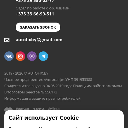
+375 29 550-03-77
Отдел по работе с юр. лицами:
+375 33 66-99-511
ЗАКАЗАТЬ ЗВОНОК
autofixby@gmail.com
2019 - 2026 © AUTOFIX.BY
Частное предприятие «Автосэлф», УНП 391953388
Свидетельство выдано 04.05.2019 года Полоцким райисполкомом
В торговом реестре № 556173
Информация о защите прав потребителей
Сайт использует Cookie