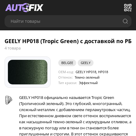
Найти товары
GEELY HP018 (Tropic Green) с доставкой по РБ
4 товара
BELGEE
GEELY
OEM-код:
GEELY HP018, HP018
Оттенок:
Темно-зеленый
Тип краски:
Эффектный
GEELY HP018 официально называется Tropic Green
(Тропический зеленый). Это глубокий, многогранный,
сложный металлик с добавлением перламутровых частиц.
При естественном дневном свете оттенок воспринимается
как насыщенный темно-зеленый с изумрудным отливом, а
в пасмурную погоду или в тени он становится более
приглушенным и строгим. В этот оттенок окрашиваются