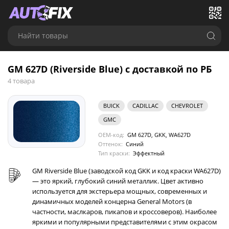
Найти товары
GM 627D (Riverside Blue) с доставкой по РБ
4 товара
BUICK
CADILLAC
CHEVROLET
GMC
OEM-код:
GM 627D, GKK, WA627D
Оттенок:
Синий
Тип краски:
Эффектный
GM Riverside Blue (заводской код GKK и код краски WA627D)
— это яркий, глубокий синий металлик. Цвет активно
используется для экстерьера мощных, современных и
динамичных моделей концерна General Motors (в
частности, маслкаров, пикапов и кроссоверов). Наиболее
яркими и популярными представителями с этим окрасом