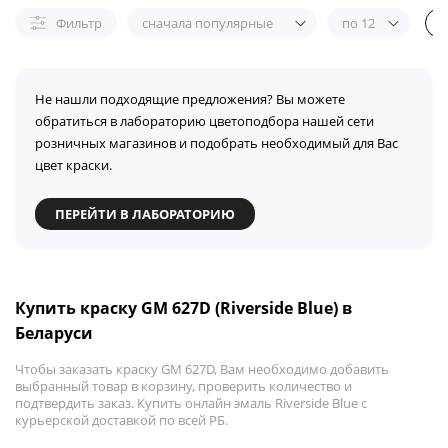
Фильтр
сначала популярные
по 12
Не нашли подходящие предложения? Вы можете
обратиться в лабораторию цветоподбора нашей сети
розничных магазинов и подобрать необходимый для Вас
цвет краски.
ПЕРЕЙТИ В ЛАБОРАТОРИЮ
Купить краску GM 627D (Riverside Blue) в
Беларуси
Чтобы заказать краску GM 627D, Вам необходимо добавить
выбранный товар в корзину, проверить количество и
подтвердить заказ. Купить онлайн эмаль Riverside Blue с
курьерской доставкой по всей РБ.