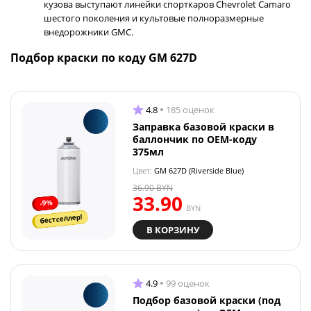
кузова выступают линейки спорткаров Chevrolet Camaro
шестого поколения и культовые полноразмерные
внедорожники GMC.
Подбор краски по коду GM 627D
4.8
185 оценок
Заправка базовой краски в
баллончик по OEM-коду
375мл
Цвет:
GM 627D (Riverside Blue)
36.90
BYN
33.90
-9%
BYN
бестселлер!
В КОРЗИНУ
4.9
99 оценок
Подбор базовой краски (под