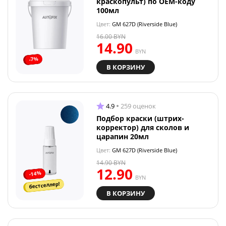
краскопульт) по OEM-коду
100мл
Цвет:
GM 627D (Riverside Blue)
16.00
BYN
14.90
BYN
-7%
В КОРЗИНУ
4.9
259 оценок
Подбор краски (штрих-
корректор) для сколов и
царапин 20мл
Цвет:
GM 627D (Riverside Blue)
14.90
BYN
12.90
-14%
BYN
бестселлер!
В КОРЗИНУ