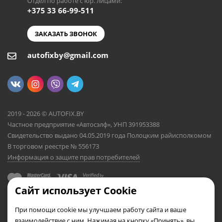
Отдел по работе с юр. лицами:
+375 33 66-99-511
ЗАКАЗАТЬ ЗВОНОК
autofixby@gmail.com
2019 - 2026 © AUTOFIX.BY
Частное предприятие «Автосэлф», УНП 391953388
Свидетельство выдано 04.05.2019 года Полоцким райисполкомом
В торговом реестре № 556173
Информация о защите прав потребителей
Сайт использует Cookie
При помощи cookie мы улучшаем работу сайта и ваше
взаимодействие с ним. Нажимая на кнопку «Принять», вы