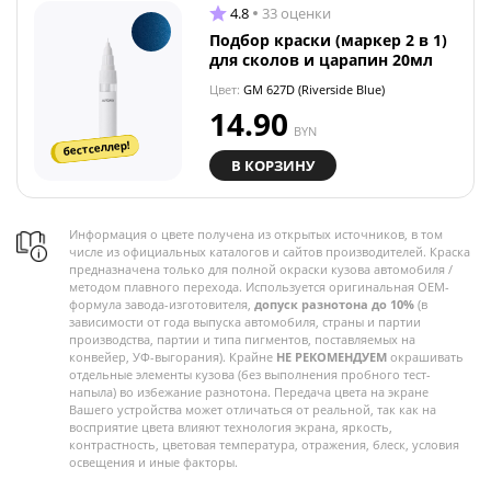
4.8
33 оценки
Подбор краски (маркер 2 в 1)
для сколов и царапин 20мл
Цвет:
GM 627D (Riverside Blue)
14.90
BYN
бестселлер!
В КОРЗИНУ
Информация о цвете получена из открытых источников, в том
числе из официальных каталогов и сайтов производителей. Краска
предназначена только для полной окраски кузова автомобиля /
методом плавного перехода. Используется оригинальная OEM-
формула завода-изготовителя,
допуск разнотона до 10%
(в
зависимости от года выпуска автомобиля, страны и партии
производства, партии и типа пигментов, поставляемых на
конвейер, УФ-выгорания). Крайне
НЕ РЕКОМЕНДУЕМ
окрашивать
отдельные элементы кузова (без выполнения пробного тест-
напыла) во избежание разнотона. Передача цвета на экране
Вашего устройства может отличаться от реальной, так как на
восприятие цвета влияют технология экрана, яркость,
контрастность, цветовая температура, отражения, блеск, условия
освещения и иные факторы.