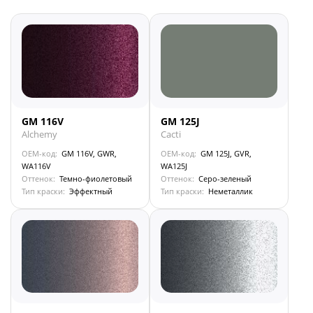
GM 116V
GM 125J
Alchemy
Cacti
OEM-код:
GM 116V, GWR,
OEM-код:
GM 125J, GVR,
WA116V
WA125J
Оттенок:
Темно-фиолетовый
Оттенок:
Серо-зеленый
Тип краски:
Эффектный
Тип краски:
Неметаллик