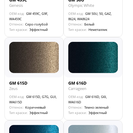
Genesis
Olympic White
OEM-код:
GM 459C, G9F,
OEM-код:
GM 50U, 50, GAZ,
WA459C
8624, WA8624
Оттенок:
Серо-голубой
Оттенок:
Белый
Тип краски:
Эффектный
Тип краски:
Неметаллик
GM 615D
GM 616D
Zeus
Carrageen
OEM-код:
GM 615D, G7G, GUI,
OEM-код:
GM 616D, G6I,
WA615D
WA616D
Оттенок:
Коричневый
Оттенок:
Темно-зеленый
Тип краски:
Эффектный
Тип краски:
Эффектный