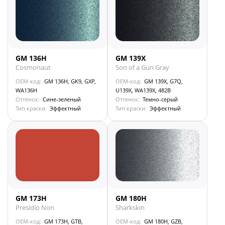
GM 136H
GM 139X
Cosmonaut
Son of a Gun Gray
OEM-код:
GM 136H, GK9, GXP,
OEM-код:
GM 139X, G7Q,
WA136H
U139X, WA139X, 482B
Оттенок:
Сине-зеленый
Оттенок:
Темно-серый
Тип краски:
Эффектный
Тип краски:
Эффектный
GM 173H
GM 180H
Presidio Non
Sharkskin
OEM-код:
GM 173H, GTB,
OEM-код:
GM 180H, GZB,