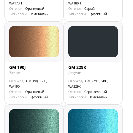
WA173H
WA180H
Оттенок:
Оранжевый
Оттенок:
Серый
Тип краски:
Неметаллик
Тип краски:
Эффектный
GM 190J
GM 229K
Zircon
Aegean
OEM-код:
GM 190J, G98,
OEM-код:
GM 229K, GBD,
WA190J
WA229K
Оттенок:
Оранжевый
Оттенок:
Серо-зеленый
Тип краски:
Эффектный
Тип краски:
Неметаллик