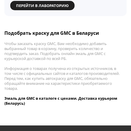
ПЕРЕЙТИ В ЛАБОРАТОРИЮ
Подобрать краску для GMC в Беларуси
Чтобы заказать краску GMC, Вам необходимо добавить
выбранный товар в корзину, проверить количество и
подтвердить заказ. Подобрать онлайн эмаль для GMC с
курьерской доставкой по всей РБ.
Информация о товарах получена из открытых источников, в
том числе с официальных сайтов и каталогов производителей.
Перед тем, как купить автокраску для GMC, обязательно
обращайте внимание на характеристики приобретаемого
товара.
Эмаль для GMC в каталоге с ценами. Доставка курьером
(Беларусь)