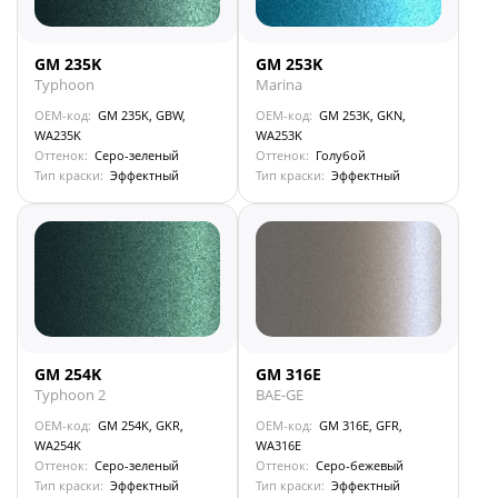
GM 235K
GM 253K
Typhoon
Marina
OEM-код:
GM 235K, GBW,
OEM-код:
GM 253K, GKN,
WA235K
WA253K
Оттенок:
Серо-зеленый
Оттенок:
Голубой
Тип краски:
Эффектный
Тип краски:
Эффектный
GM 254K
GM 316E
Typhoon 2
BAE-GE
OEM-код:
GM 254K, GKR,
OEM-код:
GM 316E, GFR,
WA254K
WA316E
Оттенок:
Серо-зеленый
Оттенок:
Серо-бежевый
Тип краски:
Эффектный
Тип краски:
Эффектный