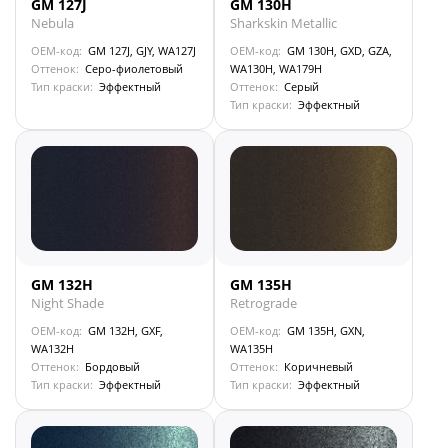
GM 127J
GM 130H
Nebula
Sharkskin Metallic
OEM-код:
GM 127J, GJY, WA127J
OEM-код:
GM 130H, GXD, GZA,
Оттенок:
Серо-фиолетовый
WA130H, WA179H
Тип краски:
Эффектный
Оттенок:
Серый
Тип краски:
Эффектный
GM 132H
GM 135H
Night Shade
Retrograde
OEM-код:
GM 132H, GXF,
OEM-код:
GM 135H, GXN,
WA132H
WA135H
Оттенок:
Бордовый
Оттенок:
Коричневый
Тип краски:
Эффектный
Тип краски:
Эффектный