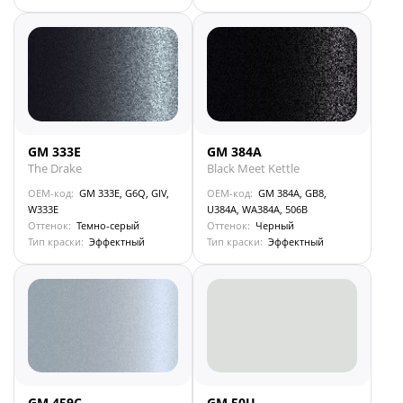
GM 333E
GM 384A
The Drake
Black Meet Kettle
OEM-код:
GM 333E, G6Q, GIV,
OEM-код:
GM 384A, GB8,
W333E
U384A, WA384A, 506B
Оттенок:
Темно-серый
Оттенок:
Черный
Тип краски:
Эффектный
Тип краски:
Эффектный
GM 459C
GM 50U