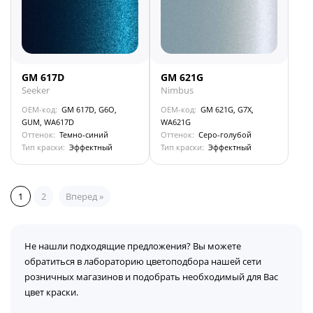
GM 617D
GM 621G
Seeker
Nimbus
OEM-код:
GM 617D, G6O,
OEM-код:
GM 621G, G7X,
GUM, WA617D
WA621G
Оттенок:
Темно-синий
Оттенок:
Серо-голубой
Тип краски:
Эффектный
Тип краски:
Эффектный
1
2
Вперед »
Не нашли подходящие предложения? Вы можете
обратиться в лабораторию цветоподбора нашей сети
розничных магазинов и подобрать необходимый для Вас
цвет краски.