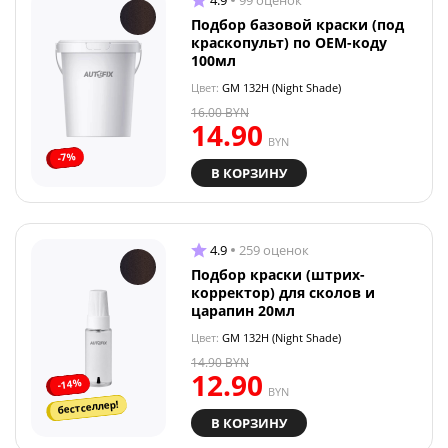
4.9
99 оценок
Подбор базовой краски (под
краскопульт) по OEM-коду
100мл
Цвет:
GM 132H (Night Shade)
16.00
BYN
14.90
BYN
-7%
В КОРЗИНУ
4.9
259 оценок
Подбор краски (штрих-
корректор) для сколов и
царапин 20мл
Цвет:
GM 132H (Night Shade)
14.90
BYN
12.90
-14%
BYN
бестселлер!
В КОРЗИНУ