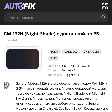
Найти товары
GM 132H (Night Shade) с доставкой по РБ
4 товара
BUICK
CADILLAC
CHEVROLET
GMC
OEM-код:
GM 132H, GXF, WA132H
Оттенок:
Бордовый
Тип краски:
Эффектный
General Motors 132H (также обозначается кодом WA132H и
GXF) — это глубокий, сложный темно-бордовый металлик,
часто официально называемый Night Shade или Midnight
Sky. Данный премиальный оттенок используется на
многих современных автомобилях концерна General
Motors (включая Chevrolet, Cadillac и Buick). Краска активно