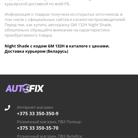
курьерской доставкой по всей РБ.
Информация о товарах получена из открытых источников, в
том числе с официальных сайтов и каталогов производителей.
Перед тем, как купить автокраску GM 132H Night Shade,
обязательно обращайте внимание на характеристики
приобретаемого товара.
Night Shade с кодом GM 132H в каталоге с ценами.
Доставка курьером (Беларусь)
Интернет-магазин:
+375 33 350-350-9
Розничный магазин, ПВЗ Полоцк:
+375 33 350-35-70
Розничный магазин, ПВЗ Витебск: