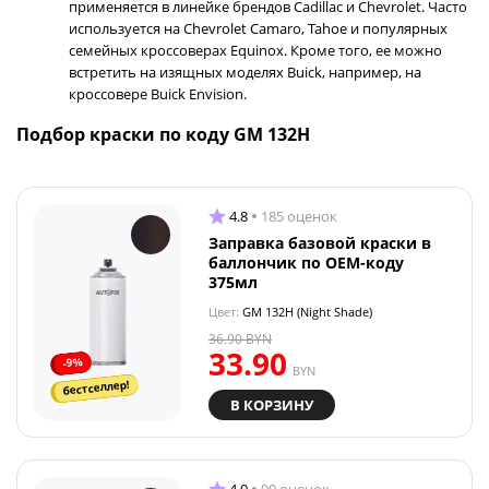
применяется в линейке брендов Cadillac и Chevrolet. Часто
используется на Chevrolet Camaro, Tahoe и популярных
семейных кроссоверах Equinox. Кроме того, ее можно
встретить на изящных моделях Buick, например, на
кроссовере Buick Envision.
Подбор краски по коду GM 132H
4.8
185 оценок
Заправка базовой краски в
баллончик по OEM-коду
375мл
Цвет:
GM 132H (Night Shade)
36.90
BYN
33.90
-9%
BYN
бестселлер!
В КОРЗИНУ