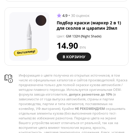
4.9
30 оценок
Подбор краски (маркер 2 в 1)
для сколов и царапин 20мл
Цвет:
GM 132H (Night Shade)
14.90
BYN
бестселлер!
В КОРЗИНУ
Информация о цвете получена из открытых источников, в том
числе из официальных каталогов и сайтов производителей. Краска
предназначена только для полной окраски кузова автомобиля /
методом плавного перехода. Используется оригинальная OEM-
формула завода-изготовителя,
допуск разнотона до 10%
(в
зависимости от года выпуска автомобиля, страны и партии
производства, партии и типа пигментов, поставляемых на
конвейер, УФ-выгорания). Крайне
НЕ РЕКОМЕНДУЕМ
окрашивать
отдельные элементы кузова (без выполнения пробного тест-
напыла) во избежание разнотона. Передача цвета на экране
Вашего устройства может отличаться от реальной, так как на
восприятие цвета влияют технология экрана, яркость,
контрастность, цветовая температура, отражения, блеск, условия