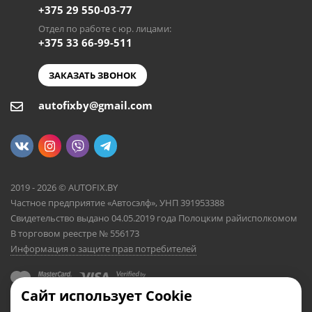
+375 29 550-03-77
Отдел по работе с юр. лицами:
+375 33 66-99-511
ЗАКАЗАТЬ ЗВОНОК
autofixby@gmail.com
2019 - 2026 © AUTOFIX.BY
Частное предприятие «Автосэлф», УНП 391953388
Свидетельство выдано 04.05.2019 года Полоцким райисполкомом
В торговом реестре № 556173
Информация о защите прав потребителей
Сайт использует Cookie