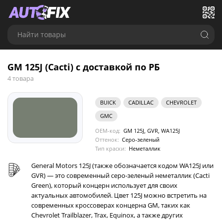
Найти товары
GM 125J (Cacti) с доставкой по РБ
4 товара
BUICK
CADILLAC
CHEVROLET
GMC
OEM-код:
GM 125J, GVR, WA125J
Оттенок:
Серо-зеленый
Тип краски:
Неметаллик
General Motors 125J (также обозначается кодом WA125J или
GVR) — это современный серо-зеленый неметаллик (Cacti
Green), который концерн использует для своих
актуальных автомобилей. Цвет 125J можно встретить на
современных кроссоверах концерна GM, таких как
Chevrolet Trailblazer, Trax, Equinox, а также других