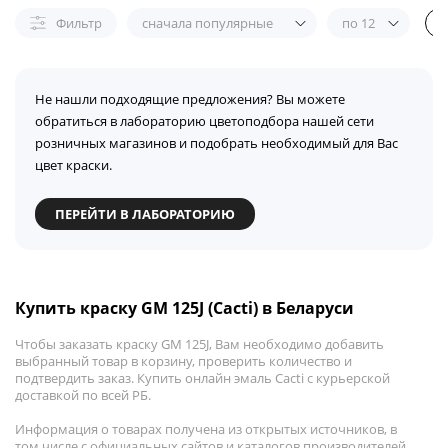
Фильтр
сначала популярные
по 12
Не нашли подходящие предложения? Вы можете
обратиться в лабораторию цветоподбора нашей сети
розничных магазинов и подобрать необходимый для Вас
цвет краски.
ПЕРЕЙТИ В ЛАБОРАТОРИЮ
Купить краску GM 125J (Cacti) в Беларуси
Чтобы заказать краску GM 125J, Вам необходимо добавить
выбранный товар в корзину, проверить количество и
подтвердить заказ. Купить онлайн эмаль Cacti с курьерской
доставкой по всей РБ.
Информация о товарах получена из открытых источников, в
том числе с официальных сайтов и каталогов производителей.