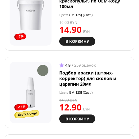
краскопульт) по OEM-коду
100мл
Цвет:
GM 125J (Cacti)
16.00
BYN
14.90
BYN
-7%
В КОРЗИНУ
4.9
259 оценок
Подбор краски (штрих-
корректор) для сколов и
царапин 20мл
Цвет:
GM 125J (Cacti)
14.90
BYN
12.90
-14%
BYN
бестселлер!
В КОРЗИНУ