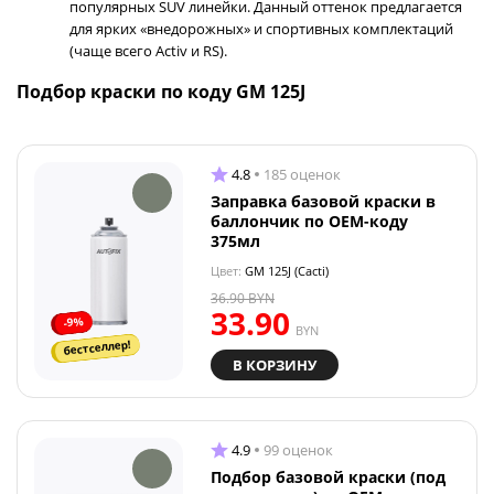
популярных SUV линейки. Данный оттенок предлагается
для ярких «внедорожных» и спортивных комплектаций
(чаще всего Activ и RS).
Подбор краски по коду GM 125J
4.8
185 оценок
Заправка базовой краски в
баллончик по OEM-коду
375мл
Цвет:
GM 125J (Cacti)
36.90
BYN
33.90
-9%
BYN
бестселлер!
В КОРЗИНУ
4.9
99 оценок
Подбор базовой краски (под