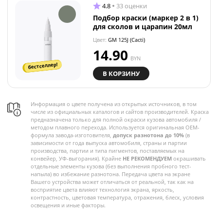
4.8
33 оценки
Подбор краски (маркер 2 в 1)
для сколов и царапин 20мл
Цвет:
GM 125J (Cacti)
14.90
BYN
бестселлер!
В КОРЗИНУ
Информация о цвете получена из открытых источников, в том
числе из официальных каталогов и сайтов производителей. Краска
предназначена только для полной окраски кузова автомобиля /
методом плавного перехода. Используется оригинальная OEM-
формула завода-изготовителя,
допуск разнотона до 10%
(в
зависимости от года выпуска автомобиля, страны и партии
производства, партии и типа пигментов, поставляемых на
конвейер, УФ-выгорания). Крайне
НЕ РЕКОМЕНДУЕМ
окрашивать
отдельные элементы кузова (без выполнения пробного тест-
напыла) во избежание разнотона. Передача цвета на экране
Вашего устройства может отличаться от реальной, так как на
восприятие цвета влияют технология экрана, яркость,
контрастность, цветовая температура, отражения, блеск, условия
освещения и иные факторы.