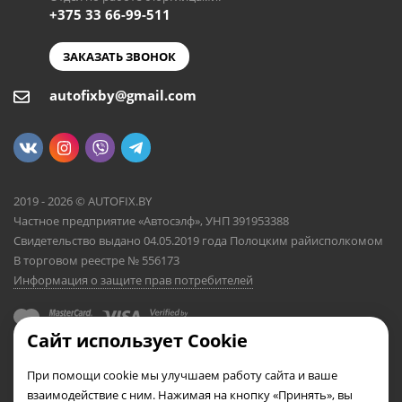
+375 33 66-99-511
ЗАКАЗАТЬ ЗВОНОК
autofixby@gmail.com
2019 - 2026 © AUTOFIX.BY
Частное предприятие «Автосэлф», УНП 391953388
Свидетельство выдано 04.05.2019 года Полоцким райисполкомом
В торговом реестре № 556173
Информация о защите прав потребителей
Сайт использует Cookie
При помощи cookie мы улучшаем работу сайта и ваше
взаимодействие с ним. Нажимая на кнопку «Принять», вы