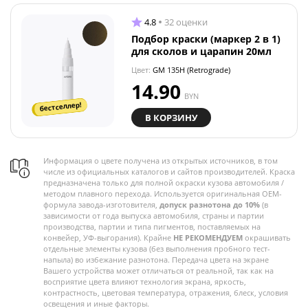
4.8
32 оценки
Подбор краски (маркер 2 в 1)
для сколов и царапин 20мл
Цвет:
GM 135H (Retrograde)
14.90
BYN
бестселлер!
В КОРЗИНУ
Информация о цвете получена из открытых источников, в том
числе из официальных каталогов и сайтов производителей. Краска
предназначена только для полной окраски кузова автомобиля /
методом плавного перехода. Используется оригинальная OEM-
формула завода-изготовителя,
допуск разнотона до 10%
(в
зависимости от года выпуска автомобиля, страны и партии
производства, партии и типа пигментов, поставляемых на
конвейер, УФ-выгорания). Крайне
НЕ РЕКОМЕНДУЕМ
окрашивать
отдельные элементы кузова (без выполнения пробного тест-
напыла) во избежание разнотона. Передача цвета на экране
Вашего устройства может отличаться от реальной, так как на
восприятие цвета влияют технология экрана, яркость,
контрастность, цветовая температура, отражения, блеск, условия
освещения и иные факторы.