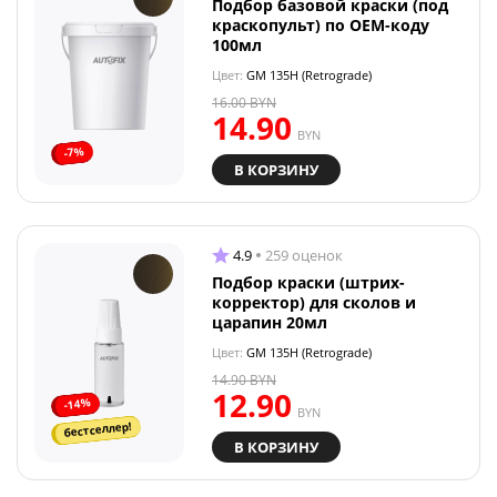
Подбор базовой краски (под
краскопульт) по OEM-коду
100мл
Цвет:
GM 135H (Retrograde)
16.00
BYN
14.90
BYN
-7%
В КОРЗИНУ
4.9
259 оценок
Подбор краски (штрих-
корректор) для сколов и
царапин 20мл
Цвет:
GM 135H (Retrograde)
14.90
BYN
12.90
-14%
BYN
бестселлер!
В КОРЗИНУ