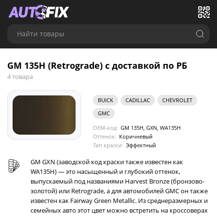
Найти товары
GM 135H (Retrograde) с доставкой по РБ
4 товара
BUICK
CADILLAC
CHEVROLET
GMC
OEM-код:
GM 135H, GXN, WA135H
Оттенок:
Коричневый
Тип краски:
Эффектный
GM GXN (заводской код краски также известен как
WA135H) — это насыщенный и глубокий оттенок,
выпускаемый под названиями Harvest Bronze (бронзово-
золотой) или Retrograde, а для автомобилей GMC он также
известен как Fairway Green Metallic. Из среднеразмерных и
семейных авто этот цвет можно встретить на кроссоверах