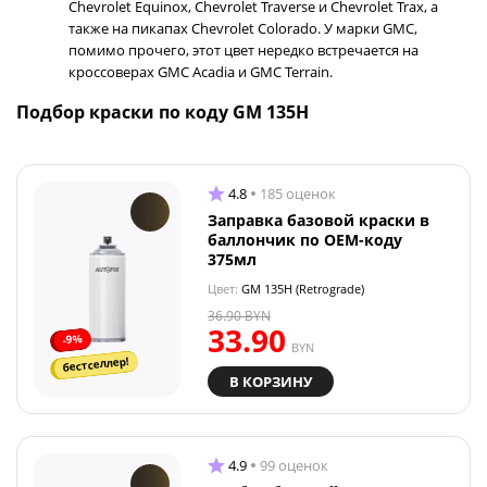
Chevrolet Equinox, Chevrolet Traverse и Chevrolet Trax, а
также на пикапах Chevrolet Colorado. У марки GMC,
помимо прочего, этот цвет нередко встречается на
кроссоверах GMC Acadia и GMC Terrain.
Подбор краски по коду GM 135H
4.8
185 оценок
Заправка базовой краски в
баллончик по OEM-коду
375мл
Цвет:
GM 135H (Retrograde)
36.90
BYN
33.90
-9%
BYN
бестселлер!
В КОРЗИНУ
4.9
99 оценок