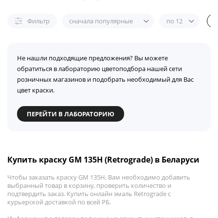
Фильтр
сначала популярные
по 12
Не нашли подходящие предложения? Вы можете
обратиться в лабораторию цветоподбора нашей сети
розничных магазинов и подобрать необходимый для Вас
цвет краски.
ПЕРЕЙТИ В ЛАБОРАТОРИЮ
Купить краску GM 135H (Retrograde) в Беларуси
Чтобы заказать краску GM 135H, Вам необходимо добавить
выбранный товар в корзину, проверить количество и
подтвердить заказ. Купить онлайн эмаль Retrograde с
курьерской доставкой по всей РБ.