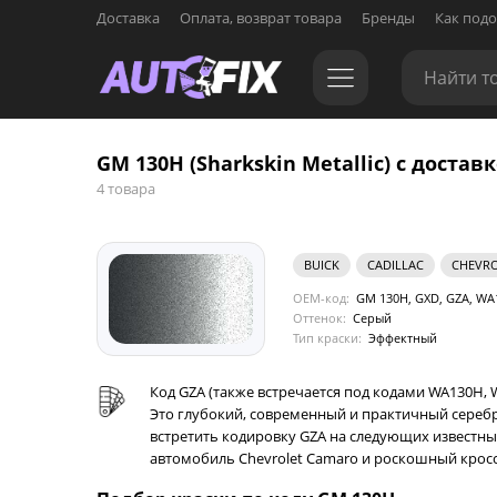
Доставка
Оплата, возврат товара
Бренды
Как подо
GM 130H (Sharkskin Metallic) с достав
4 товара
BUICK
CADILLAC
CHEVRO
OEM-код:
GM 130H, GXD, GZA, WA
Оттенок:
Серый
Тип краски:
Эффектный
Код GZA (также встречается под кодами WA130H, W
Это глубокий, современный и практичный сереб
встретить кодировку GZA на следующих известных
автомобиль Chevrolet Camaro и роскошный кроссо