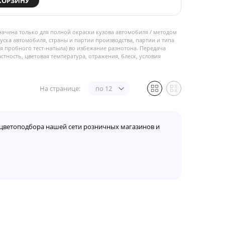
КОРЗИНУ
начена только для полной окраски кузова автомобиля / методом
пуска автомобиля, страны и партии производства, партии и типа
 пробного тест-напыла) во избежание разнотона. Передача
стность, цветовая температура, отражения, блеск, условия
На странице:
по 12
цветоподбора нашей сети розничных магазинов и