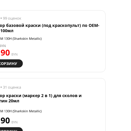
99 оценок
ор базовой краски (под краскопульт) по OEM-
 100мл
M 130H (Sharkskin Metallic)
BYN
.90
BYN
КОРЗИНУ
31 оценка
ор краски (маркер 2 в 1) для сколов и
пин 20мл
M 130H (Sharkskin Metallic)
.90
BYN