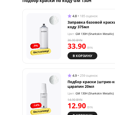
Подбор краски по коду GM 130H
4.8
185 оценок
Заправка базовой краск
коду 375мл
Цвет:
GM 130H (Sharkskin Metallic)
36.90
BYN
33.90
-9%
BYN
бестселлер!
В КОРЗИНУ
4.9
259 оценок
Подбор краски (штрих-к
царапин 20мл
Цвет:
GM 130H (Sharkskin Metallic)
14.90
BYN
12.90
-14%
BYN
бестселлер!