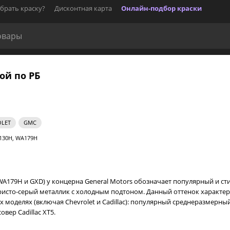
брать краску?
Дисконтная карта
Онлайн-подбор краски
кой по РБ
LET
GMC
130H, WA179H
A179H и GXD) у концерна General Motors обозначает популярный и стиль
ристо-серый металлик с холодным подтоном. Данный оттенок характе
 моделях (включая Chevrolet и Cadillac): популярный среднеразмерный
вер Cadillac XT5.