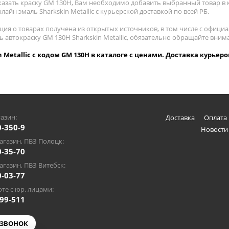
казать краску GM 130H, Вам необходимо добавить выбранный товар в к
лайн эмаль Sharkskin Metallic с курьерской доставкой по всей РБ.
ия о товарах получена из открытых источников, в том числе с официа
ь автокраску GM 130H Sharkskin Metallic, обязательно обращайте вни
n Metallic с кодом GM 130H в каталоге с ценами. Доставка курьеро
азин:
Доставка
Оплата 
0-350-9
Новости
газин, ПВЗ Полоцк:
0-35-70
газин, ПВЗ Витебск:
0-03-77
те с юр. лицами:
-99-511
 ЗВОНОК