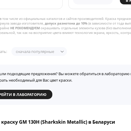
В 
в том числе из официальных каталогов и сайтов производителей. Краска предназ
рмула завода-изготовителя,
допуск разнотона до 10%
(в зависимости от года вы
Крайне
НЕ РЕКОМЕНДУЕМ
окрашивать отдельные элементы кузова (без выполнения
реальной, так как на восприятие цвета влияют технология экрана, яркость, контра
ать:
сначала популярные
шли подходящие предложения? Вы можете обратиться в лабораторию 
рать необходимый для Вас цвет краски.
РЕЙТИ В ЛАБОРАТОРИЮ
краску GM 130H (Sharkskin Metallic) в Беларуси