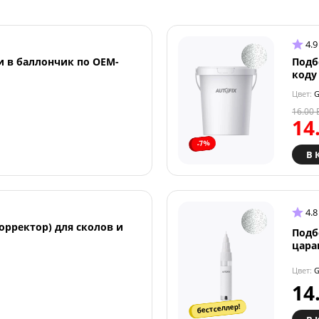
4.9
и в баллончик по OEM-
Подб
коду
Цвет:
G
16.00
14
-7%
В 
4.8
орректор) для сколов и
Подб
цара
Цвет:
G
14
бестселлер!