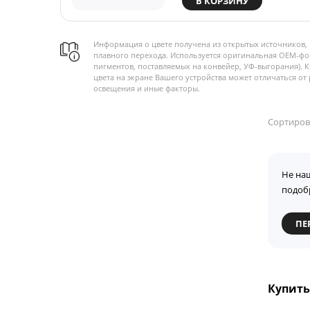
В КОРЗИНУ
Информация о цвете получена из открытых источников, 
плавного перехода. Используется оригинальная OEM-фо
пигментов, поставляемых на конвейер, УФ-выгорания). 
цвета на экране Вашего устройства может отличаться от 
освещения и иные факторы.
Сортиров
Не на
подоб
ПЕ
Купить 