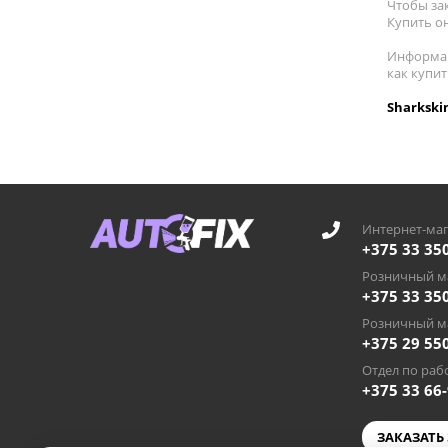
Чтобы за
Купить он
Информац
как купит
Sharkski
Интернет-маг
+375 33 35
Розничный ма
+375 33 35
Розничный ма
+375 29 55
Отдел по рабо
+375 33 66
ЗАКАЗАТЬ