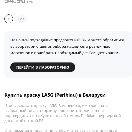
54.90
BYN
1
Все
Не нашли подходящие предложения? Вы можете обратиться
в лабораторию цветоподбора нашей сети розничных
магазинов и подобрать необходимый для Вас цвет краски.
ПЕРЕЙТИ В ЛАБОРАТОРИЮ
Купить краску LA5G (Perlblau) в Беларуси
Чтобы заказать краску LA5G, Вам необходимо добавить
выбранный товар в корзину, проверить количество и
подтвердить заказ. Купить онлайн эмаль Perlblau с курьерской
доставкой по всей РБ.
Информация о товарах получена из открытых источников, в