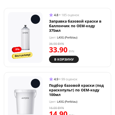
4.8
185 оценок
Заправка базовой краски в
баллончик по OEM-коду
375мл
Цвет:
LA5G (Perlblau)
36.90
BYN
33.90
-9%
BYN
бестселлер!
В КОРЗИНУ
4.9
99 оценок
Подбор базовой краски (под
краскопульт) по OEM-коду
100мл
Цвет:
LA5G (Perlblau)
16.00
BYN
14.90