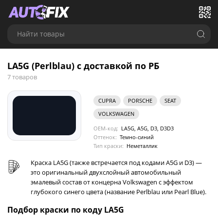
Найти товары
LA5G (Perlblau) с доставкой по РБ
7 товаров
CUPRA
PORSCHE
SEAT
VOLKSWAGEN
OEM-код:
LA5G, A5G, D3, D3D3
Оттенок:
Темно-синий
Тип краски:
Неметаллик
Краска LA5G (также встречается под кодами A5G и D3) —
это оригинальный двухслойный автомобильный
эмалевый состав от концерна Volkswagen с эффектом
глубокого синего цвета (название Perlblau или Pearl Blue).
Подбор краски по коду LA5G