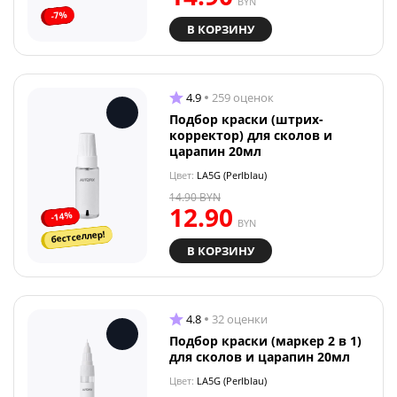
BYN
-7%
В КОРЗИНУ
4.9
259 оценок
Подбор краски (штрих-
корректор) для сколов и
царапин 20мл
Цвет:
LA5G (Perlblau)
14.90
BYN
12.90
-14%
BYN
бестселлер!
В КОРЗИНУ
4.8
32 оценки
Подбор краски (маркер 2 в 1)
для сколов и царапин 20мл
Цвет:
LA5G (Perlblau)