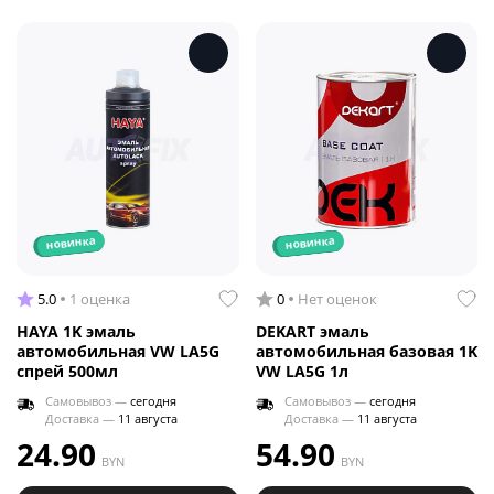
новинка
новинка
5.0
1 оценка
0
Нет оценок
HAYA 1K эмаль
DEKART эмаль
автомобильная VW LA5G
автомобильная базовая 1K
спрей 500мл
VW LA5G 1л
Самовывоз —
сегодня
Самовывоз —
сегодня
Доставка —
11 августа
Доставка —
11 августа
24.90
54.90
BYN
BYN