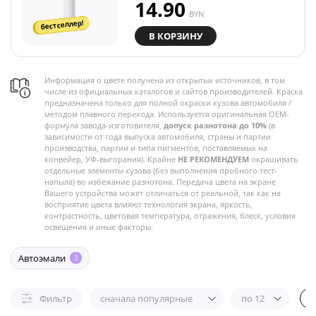
14.90
BYN
бестселлер!
В КОРЗИНУ
Информация о цвете получена из открытых источников, в том
числе из официальных каталогов и сайтов производителей. Краска
предназначена только для полной окраски кузова автомобиля /
методом плавного перехода. Используется оригинальная OEM-
формула завода-изготовителя,
допуск разнотона до 10%
(в
зависимости от года выпуска автомобиля, страны и партии
производства, партии и типа пигментов, поставляемых на
конвейер, УФ-выгорания). Крайне
НЕ РЕКОМЕНДУЕМ
окрашивать
отдельные элементы кузова (без выполнения пробного тест-
напыла) во избежание разнотона. Передача цвета на экране
Вашего устройства может отличаться от реальной, так как на
восприятие цвета влияют технология экрана, яркость,
контрастность, цветовая температура, отражения, блеск, условия
освещения и иные факторы.
Автоэмали
3
Фильтр
сначала популярные
по 12