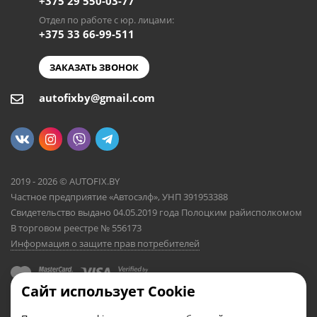
+375 29 550-03-77
Отдел по работе с юр. лицами:
+375 33 66-99-511
ЗАКАЗАТЬ ЗВОНОК
autofixby@gmail.com
2019 - 2026 © AUTOFIX.BY
Частное предприятие «Автосэлф», УНП 391953388
Свидетельство выдано 04.05.2019 года Полоцким райисполкомом
В торговом реестре № 556173
Информация о защите прав потребителей
Сайт использует Cookie