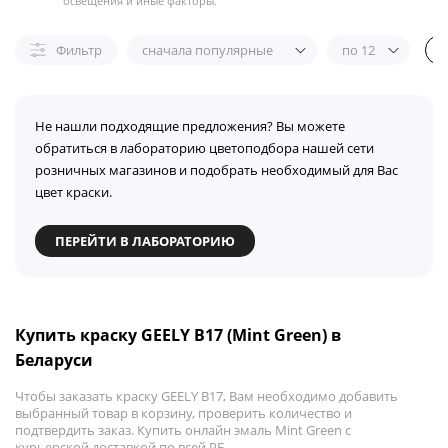
освещения и иные факторы.
Фильтр
сначала популярные
по 12
Не нашли подходящие предложения? Вы можете
обратиться в лабораторию цветоподбора нашей сети
розничных магазинов и подобрать необходимый для Вас
цвет краски.
ПЕРЕЙТИ В ЛАБОРАТОРИЮ
Купить краску GEELY B17 (Mint Green) в
Беларуси
Чтобы заказать краску GEELY B17, Вам необходимо добавить
выбранный товар в корзину, проверить количество и
подтвердить заказ. Купить онлайн эмаль Mint Green с
курьерской доставкой по всей РБ.