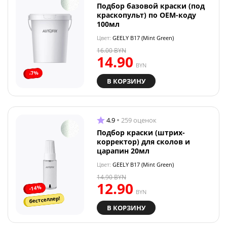
Подбор базовой краски (под
краскопульт) по OEM-коду
100мл
Цвет:
GEELY B17 (Mint Green)
16.00
BYN
14.90
BYN
-7%
В КОРЗИНУ
4.9
259 оценок
Подбор краски (штрих-
корректор) для сколов и
царапин 20мл
Цвет:
GEELY B17 (Mint Green)
14.90
BYN
12.90
-14%
BYN
бестселлер!
В КОРЗИНУ