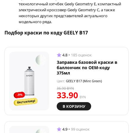
технологичный хэтчбек Geely Geometry E, компактный
электрический кроссовер Geely Geometry C, а также
некоторых других представителей актуального
модельного ряда.
Подбор краски по коду GEELY B17
4.8
185 оценок
Заправка базовой краски в
баллончик по OEM-коду
375мл
Цвет:
GEELY B17 (Mint Green)
36.90
BYN
33.90
-9%
BYN
бестселлер!
В КОРЗИНУ
4.9
99 оценок