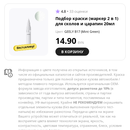
4.8
33 оценки
Подбор краски (маркер 2 в 1)
для сколов и царапин 20мл
Цвет:
GEELY B17 (Mint Green)
14.90
BYN
бестселлер!
В КОРЗИНУ
Информация о цвете получена из открытых источников, в том
числе из официальных каталогов и сайтов производителей. Краска
предназначена только для полной окраски кузова автомобиля /
методом плавного перехода. Используется оригинальная OEM-
формула завода-изготовителя,
допуск разнотона до 10%
(в
зависимости от года выпуска автомобиля, страны и партии
производства, партии и типа пигментов, поставляемых на
конвейер, УФ-выгорания). Крайне
НЕ РЕКОМЕНДУЕМ
окрашивать
отдельные элементы кузова (без выполнения пробного тест-
напыла) во избежание разнотона. Передача цвета на экране
Вашего устройства может отличаться от реальной, так как на
восприятие цвета влияют технология экрана, яркость,
контрастность, цветовая температура, отражения, блеск, условия