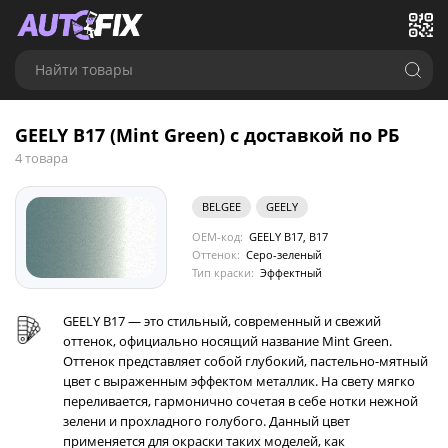
Найти товары
GEELY B17 (Mint Green) с доставкой по РБ
4 товара
BELGEE
GEELY
OEM-код:
GEELY B17, B17
Оттенок:
Серо-зеленый
Тип краски:
Эффектный
GEELY B17 — это стильный, современный и свежий
оттенок, официально носящий название Mint Green.
Оттенок представляет собой глубокий, пастельно-мятный
цвет с выраженным эффектом металлик. На свету мягко
переливается, гармонично сочетая в себе нотки нежной
зелени и прохладного голубого. Данный цвет
применяется для окраски таких моделей, как