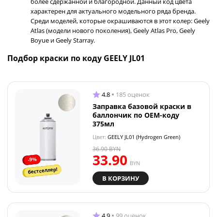
более сдержанной и благородной. Данный код цвета
характерен для актуального модельного ряда бренда.
Среди моделей, которые окрашиваются в этот колер: Geely
Atlas (модели нового поколения), Geely Atlas Pro, Geely
Boyue и Geely Starray.
Подбор краски по коду GEELY JL01
4.8
185 оценок
Заправка базовой краски в
баллончик по OEM-коду
375мл
Цвет:
GEELY JL01 (Hydrogen Green)
36.90
BYN
33.90
-9%
BYN
бестселлер!
В КОРЗИНУ
4.9
99 оценок