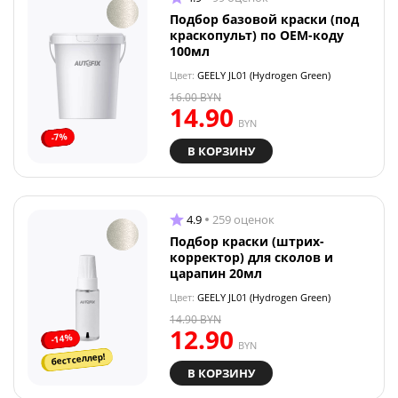
Подбор базовой краски (под
краскопульт) по OEM-коду
100мл
Цвет:
GEELY JL01 (Hydrogen Green)
16.00
BYN
14.90
BYN
-7%
В КОРЗИНУ
4.9
259 оценок
Подбор краски (штрих-
корректор) для сколов и
царапин 20мл
Цвет:
GEELY JL01 (Hydrogen Green)
14.90
BYN
12.90
-14%
BYN
бестселлер!
В КОРЗИНУ