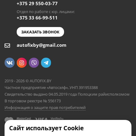
+375 29 550-03-77
Отдел по работе с юр. лицами:
+375 33 66-99-511
ЗАКАЗАТЬ ЗВОНОК
autofixby@gmail.com
2019 - 2026 © AUTOFIX.BY
Частное предприятие «Автосэлф», УНП 391953388
Свидетельство выдано 04.05.2019 года Полоцким райисполкомом
В торговом реестре № 556173
Информация о защите прав потребителей
Сайт использует Cookie