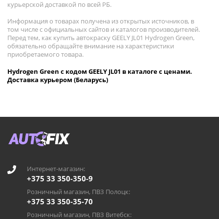
курьерской доставкой по всей РБ.
Информация о товарах получена из открытых источников, в
том числе с официальных сайтов и каталогов производителей.
Перед тем, как купить автокраску GEELY JL01 Hydrogen Green,
обязательно обращайте внимание на характеристики
приобретаемого товара.
Hydrogen Green с кодом GEELY JL01 в каталоге с ценами.
Доставка курьером (Беларусь)
Интернет-магазин:
+375 33 350-350-9
Розничный магазин, ПВЗ Полоцк:
+375 33 350-35-70
Розничный магазин, ПВЗ Витебск: