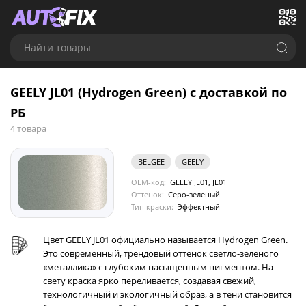
Найти товары
GEELY JL01 (Hydrogen Green) с доставкой по
РБ
4 товара
BELGEE
GEELY
OEM-код:
GEELY JL01, JL01
Оттенок:
Серо-зеленый
Тип краски:
Эффектный
Цвет GEELY JL01 официально называется Hydrogen Green.
Это современный, трендовый оттенок светло-зеленого
«металлика» с глубоким насыщенным пигментом. На
свету краска ярко переливается, создавая свежий,
технологичный и экологичный образ, а в тени становится