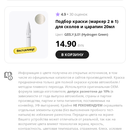
4.9
30 оценок
Подбор краски (маркер 2 в 1)
для сколов и царапин 20мл
Цвет:
GEELY JL01 (Hydrogen Green)
14.90
BYN
бестселлер!
В КОРЗИНУ
Информация о цвете получена из открытых источников, в том
числе из официальных каталогов и сайтов производителей. Краска
предназначена только для полной окраски кузова автомобиля /
методом плавного перехода. Используется оригинальная OEM-
формула завода-изготовителя,
допуск разнотона до 10%
(в
зависимости от года выпуска автомобиля, страны и партии
производства, партии и типа пигментов, поставляемых на
конвейер, УФ-выгорания). Крайне
НЕ РЕКОМЕНДУЕМ
окрашивать
отдельные элементы кузова (без выполнения пробного тест-
напыла) во избежание разнотона. Передача цвета на экране
Вашего устройства может отличаться от реальной, так как на
восприятие цвета влияют технология экрана, яркость,
контрастность, цветовая температура, отражения, блеск, условия