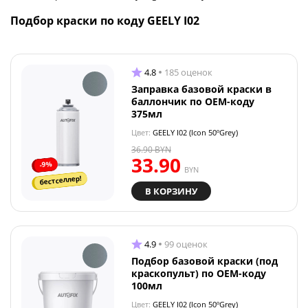
Подбор краски по коду GEELY I02
4.8
185 оценок
Заправка базовой краски в
баллончик по OEM-коду
375мл
Цвет:
GEELY I02 (Icon 50ºGrey)
36.90
BYN
33.90
-9%
BYN
бестселлер!
В КОРЗИНУ
4.9
99 оценок
Подбор базовой краски (под
краскопульт) по OEM-коду
100мл
Цвет:
GEELY I02 (Icon 50ºGrey)