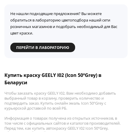
Не нашли подходящие предложения? Вы можете
обратиться в лабораторию цветоподбора нашей сети
розничных магазинов и подобрать необходимый для Вас
цвет краски.
ПЕРЕЙТИ В ЛАБОРАТОРИЮ
Купить краску GEELY I02 (Icon 50ºGrey) в
Беларуси
Чтобы заказать краску GEELY I02, Вам необходимо добавить
выбранный товар в корзину, проверить количество и
подтвердить заказ. Купить онлайн эмаль Icon 50ºGrey с
курьерской доставкой по всей РБ.
Информация о товарах получена из открытых источников, в
том числе с официальных сайтов и каталогов производителей.
Перед тем, как купить автокраску GEELY I02 Icon 50ºGrey,