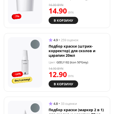
16.00
BYN
14.90
BYN
-7%
В КОРЗИНУ
4.9
259 оценок
Подбор краски (штрих-
корректор) для сколов и
царапин 20мл
Цвет:
GEELY I02 (Icon 50ºGrey)
14.90
BYN
12.90
-14%
BYN
бестселлер!
В КОРЗИНУ
4.8
33 оценки
Подбор краски (маркер 2 в 1)