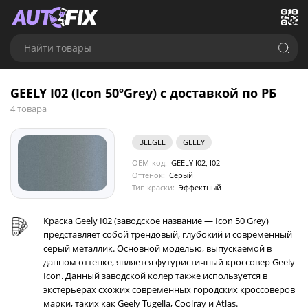
Найти товары
GEELY I02 (Icon 50ºGrey) с доставкой по РБ
4 товара
BELGEE
GEELY
OEM-код:
GEELY I02, I02
Оттенок:
Серый
Тип краски:
Эффектный
Краска Geely I02 (заводское название — Icon 50 Grey)
представляет собой трендовый, глубокий и современный
серый металлик. Основной моделью, выпускаемой в
данном оттенке, является футуристичный кроссовер Geely
Icon. Данный заводской колер также используется в
экстерьерах схожих современных городских кроссоверов
марки, таких как Geely Tugella, Coolray и Atlas.