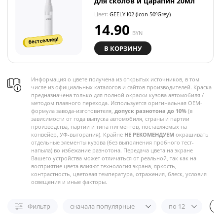
для сколов и царапин 20мл
Цвет:
GEELY I02 (Icon 50ºGrey)
14.90
BYN
бестселлер!
В КОРЗИНУ
Информация о цвете получена из открытых источников, в том
числе из официальных каталогов и сайтов производителей. Краска
предназначена только для полной окраски кузова автомобиля /
методом плавного перехода. Используется оригинальная OEM-
формула завода-изготовителя,
допуск разнотона до 10%
(в
зависимости от года выпуска автомобиля, страны и партии
производства, партии и типа пигментов, поставляемых на
конвейер, УФ-выгорания). Крайне
НЕ РЕКОМЕНДУЕМ
окрашивать
отдельные элементы кузова (без выполнения пробного тест-
напыла) во избежание разнотона. Передача цвета на экране
Вашего устройства может отличаться от реальной, так как на
восприятие цвета влияют технология экрана, яркость,
контрастность, цветовая температура, отражения, блеск, условия
освещения и иные факторы.
Фильтр
сначала популярные
по 12