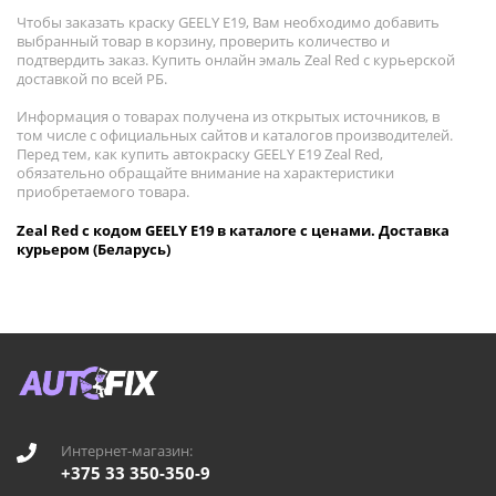
Чтобы заказать краску GEELY E19, Вам необходимо добавить
выбранный товар в корзину, проверить количество и
подтвердить заказ. Купить онлайн эмаль Zeal Red с курьерской
доставкой по всей РБ.
Информация о товарах получена из открытых источников, в
том числе с официальных сайтов и каталогов производителей.
Перед тем, как купить автокраску GEELY E19 Zeal Red,
обязательно обращайте внимание на характеристики
приобретаемого товара.
Zeal Red с кодом GEELY E19 в каталоге с ценами. Доставка
курьером (Беларусь)
Интернет-магазин:
+375 33 350-350-9