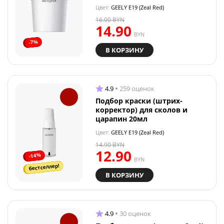
Цвет:
GEELY E19 (Zeal Red)
16.00
BYN
14.90
BYN
-7%
В КОРЗИНУ
4.9
259 оценок
Подбор краски (штрих-
корректор) для сколов и
царапин 20мл
Цвет:
GEELY E19 (Zeal Red)
14.90
BYN
12.90
-14%
BYN
бестселлер!
В КОРЗИНУ
4.9
30 оценок