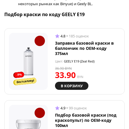
некоторых рынках как Binyue) и Geely BL.
Подбор краски по коду GEELY E19
4.8
185 оценок
Заправка базовой краски в
баллончик по OEM-коду
375мл
Цвет:
GEELY E19 (Zeal Red)
36.90
BYN
33.90
-9%
BYN
бестселлер!
В КОРЗИНУ
4.9
99 оценок
Подбор базовой краски (под
краскопульт) по OEM-коду
100мл