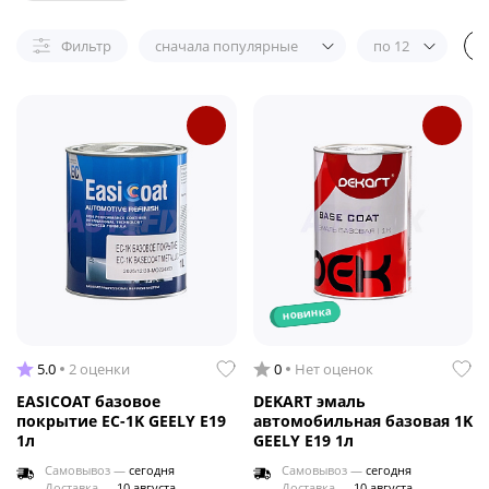
Фильтр
сначала популярные
по 12
новинка
5.0
2 оценки
0
Нет оценок
EASICOAT базовое
DEKART эмаль
покрытие EC-1K GEELY E19
автомобильная базовая 1K
1л
GEELY E19 1л
Самовывоз —
сегодня
Самовывоз —
сегодня
Доставка —
10 августа
Доставка —
10 августа