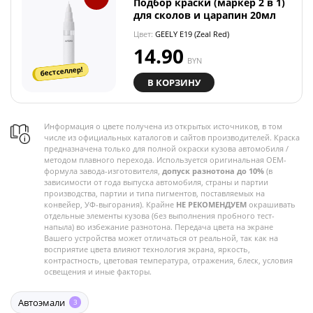
Подбор краски (маркер 2 в 1)
для сколов и царапин 20мл
Цвет:
GEELY E19 (Zeal Red)
14.90
BYN
бестселлер!
В КОРЗИНУ
Информация о цвете получена из открытых источников, в том
числе из официальных каталогов и сайтов производителей. Краска
предназначена только для полной окраски кузова автомобиля /
методом плавного перехода. Используется оригинальная OEM-
формула завода-изготовителя,
допуск разнотона до 10%
(в
зависимости от года выпуска автомобиля, страны и партии
производства, партии и типа пигментов, поставляемых на
конвейер, УФ-выгорания). Крайне
НЕ РЕКОМЕНДУЕМ
окрашивать
отдельные элементы кузова (без выполнения пробного тест-
напыла) во избежание разнотона. Передача цвета на экране
Вашего устройства может отличаться от реальной, так как на
восприятие цвета влияют технология экрана, яркость,
контрастность, цветовая температура, отражения, блеск, условия
освещения и иные факторы.
Автоэмали
3