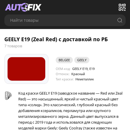
Найти товары
GEELY E19 (Zeal Red) с доставкой по РБ
7 товаров
BELGEE
GEELY
OEM-код:
GEELY E19, E19
Оттенок:
Красный
Тип краски:
Неметаллик
Код краски GEELY E19 (заводское название — Red или Zeal
Red) — это насыщенный, яркий и чистый красный цвет
типа «солид». Это классический, глубокий красный без
добавления ксераликов, перламутра или крупного
металлизированного зерна. Данный цвет выпускался в
период с 2019 года и использовался для следующих
моделей марки Geely: Geely Coolray (также известен на