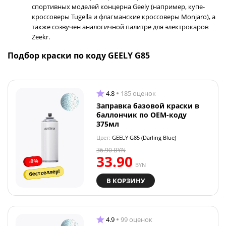
спортивных моделей концерна Geely (например, купе-
кроссоверы Tugella и флагманские кроссоверы Monjaro), а
также созвучен аналогичной палитре для электрокаров
Zeekr.
Подбор краски по коду GEELY G85
4.8
185 оценок
Заправка базовой краски в
баллончик по OEM-коду
375мл
Цвет:
GEELY G85 (Darling Blue)
36.90
BYN
33.90
-9%
BYN
бестселлер!
В КОРЗИНУ
4.9
99 оценок