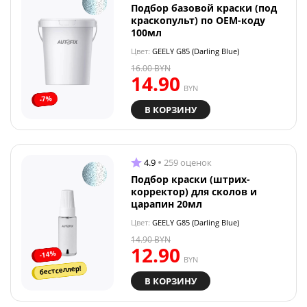
Подбор базовой краски (под
краскопульт) по OEM-коду
100мл
Цвет:
GEELY G85 (Darling Blue)
16.00
BYN
14.90
BYN
-7%
В КОРЗИНУ
4.9
259 оценок
Подбор краски (штрих-
корректор) для сколов и
царапин 20мл
Цвет:
GEELY G85 (Darling Blue)
14.90
BYN
12.90
-14%
BYN
бестселлер!
В КОРЗИНУ