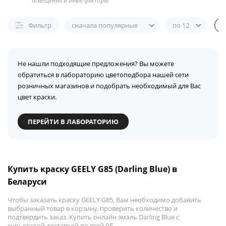
освещения и иные факторы.
Фильтр
сначала популярные
по 12
Не нашли подходящие предложения? Вы можете
обратиться в лабораторию цветоподбора нашей сети
розничных магазинов и подобрать необходимый для Вас
цвет краски.
ПЕРЕЙТИ В ЛАБОРАТОРИЮ
Купить краску GEELY G85 (Darling Blue) в
Беларуси
Чтобы заказать краску GEELY G85, Вам необходимо добавить
выбранный товар в корзину, проверить количество и
подтвердить заказ. Купить онлайн эмаль Darling Blue с
курьерской доставкой по всей РБ.