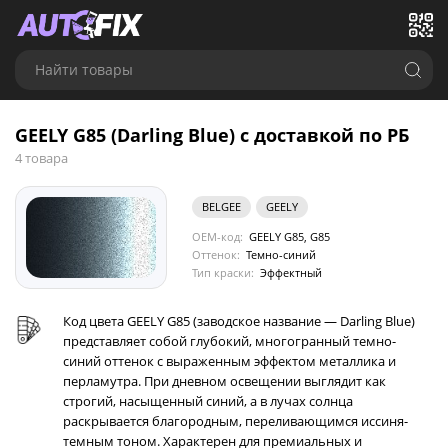
Найти товары
GEELY G85 (Darling Blue) с доставкой по РБ
4 товара
BELGEE
GEELY
OEM-код:
GEELY G85, G85
Оттенок:
Темно-синий
Тип краски:
Эффектный
Код цвета GEELY G85 (заводское название — Darling Blue)
представляет собой глубокий, многогранный темно-
синий оттенок с выраженным эффектом металлика и
перламутра. При дневном освещении выглядит как
строгий, насыщенный синий, а в лучах солнца
раскрывается благородным, переливающимся иссиня-
темным тоном. Характерен для премиальных и