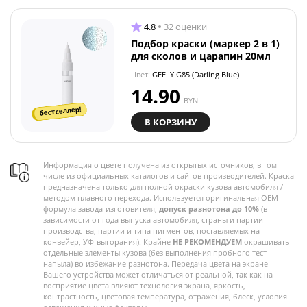
4.8
32 оценки
Подбор краски (маркер 2 в 1)
для сколов и царапин 20мл
Цвет:
GEELY G85 (Darling Blue)
14.90
BYN
бестселлер!
В КОРЗИНУ
Информация о цвете получена из открытых источников, в том
числе из официальных каталогов и сайтов производителей. Краска
предназначена только для полной окраски кузова автомобиля /
методом плавного перехода. Используется оригинальная OEM-
формула завода-изготовителя,
допуск разнотона до 10%
(в
зависимости от года выпуска автомобиля, страны и партии
производства, партии и типа пигментов, поставляемых на
конвейер, УФ-выгорания). Крайне
НЕ РЕКОМЕНДУЕМ
окрашивать
отдельные элементы кузова (без выполнения пробного тест-
напыла) во избежание разнотона. Передача цвета на экране
Вашего устройства может отличаться от реальной, так как на
восприятие цвета влияют технология экрана, яркость,
контрастность, цветовая температура, отражения, блеск, условия