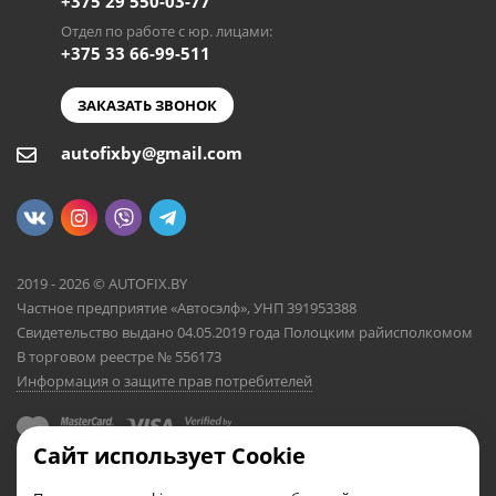
+375 29 550-03-77
Отдел по работе с юр. лицами:
+375 33 66-99-511
ЗАКАЗАТЬ ЗВОНОК
autofixby@gmail.com
2019 - 2026 © AUTOFIX.BY
Частное предприятие «Автосэлф», УНП 391953388
Свидетельство выдано 04.05.2019 года Полоцким райисполкомом
В торговом реестре № 556173
Информация о защите прав потребителей
Сайт использует Cookie