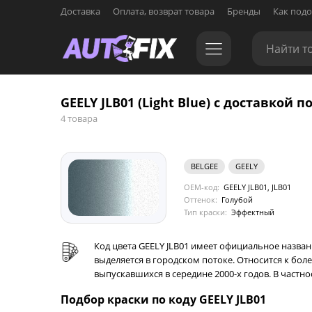
Доставка
Оплата, возврат товара
Бренды
Как подо
GEELY JLB01 (Light Blue) с доставкой п
4 товара
BELGEE
GEELY
OEM-код:
GEELY JLB01, JLB01
Оттенок:
Голубой
Тип краски:
Эффектный
Код цвета GEELY JLB01 имеет официальное назван
выделяется в городском потоке. Относится к бол
выпускавшихся в середине 2000-х годов. В частно
Подбор краски по коду GEELY JLB01