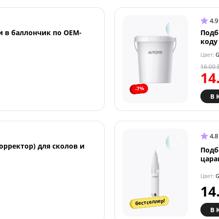
4.9
и в баллончик по OEM-
Подб
коду
Цвет:
G
16.00
14
-7%
В 
4.8
орректор) для сколов и
Подб
цара
Цвет:
G
14
бестселлер!
В 