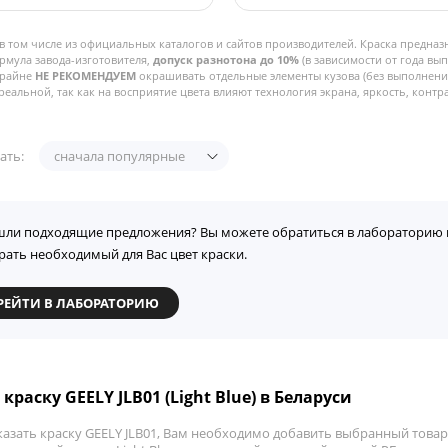
в том числе из официальных каталогов и сайтов производителей. Краска предназ
рмула завода-изготовителя,
допуск разнотона до 10%
(в зависимости от года вы
Крайне
НЕ РЕКОМЕНДУЕМ
окрашивать отдельные элементы кузова (без выполнения
реальной, так как на восприятие цвета влияют технология экрана, яркость, контра
ать:
сначала популярные
шли подходящие предложения? Вы можете обратиться в лабораторию 
рать необходимый для Вас цвет краски.
РЕЙТИ В ЛАБОРАТОРИЮ
краску GEELY JLB01 (Light Blue) в Беларуси
казать краску GEELY JLB01, Вам необходимо добавить выбранный товар