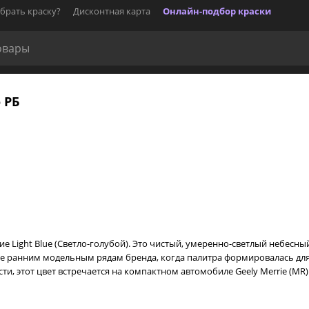
брать краску?
Дисконтная карта
Онлайн-подбор краски
о РБ
ие Light Blue (Светло-голубой). Это чистый, умеренно-светлый небесн
ее ранним модельным рядам бренда, когда палитра формировалась для 
сти, этот цвет встречается на компактном автомобиле Geely Merrie (MR)