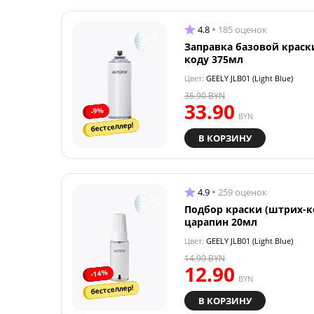
4.8
185 оценок
Заправка базовой краск
коду 375мл
Цвет:
GEELY JLB01 (Light Blue)
36.90
BYN
33.90
-9%
BYN
бестселлер!
В КОРЗИНУ
4.9
259 оценок
Подбор краски (штрих-к
царапин 20мл
Цвет:
GEELY JLB01 (Light Blue)
14.90
BYN
12.90
-14%
BYN
бестселлер!
В КОРЗИНУ