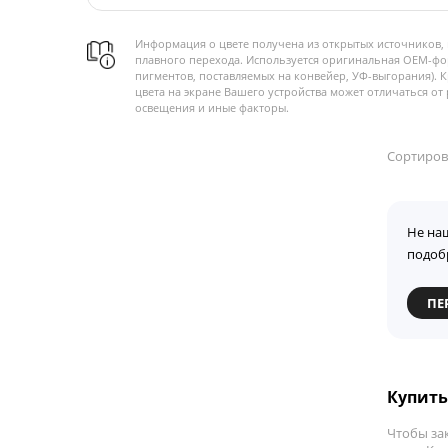
Информация о цвете получена из открытых источников, 
плавного перехода. Используется оригинальная OEM-фо
пигментов, поставляемых на конвейер, УФ-выгорания). 
цвета на экране Вашего устройства может отличаться от 
освещения и иные факторы.
Сортиров
Не на
подоб
ПЕ
Купить 
Чтобы за