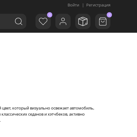
Войти
|
Регистрация
0
0
ый цвет, который визуально освежает автомобиль,
классических седанов и хэтчбеков, активно
.