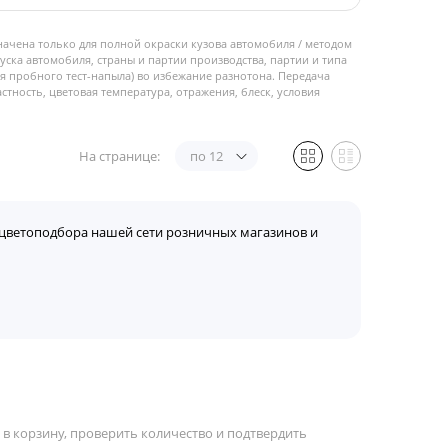
начена только для полной окраски кузова автомобиля / методом
пуска автомобиля, страны и партии производства, партии и типа
 пробного тест-напыла) во избежание разнотона. Передача
стность, цветовая температура, отражения, блеск, условия
На странице:
по 12
цветоподбора нашей сети розничных магазинов и
 в корзину, проверить количество и подтвердить