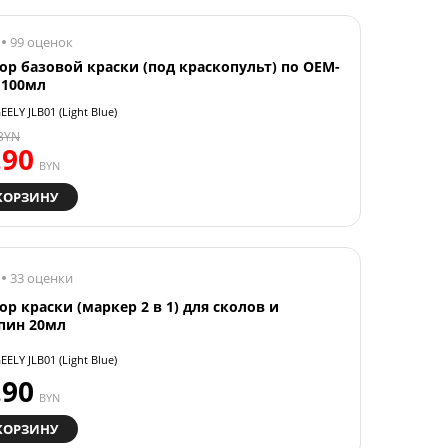
99 оценок
ор базовой краски (под краскопульт) по OEM-
 100мл
EELY JLB01 (Light Blue)
BYN
.90
BYN
КОРЗИНУ
33 оценки
ор краски (маркер 2 в 1) для сколов и
пин 20мл
EELY JLB01 (Light Blue)
.90
BYN
КОРЗИНУ