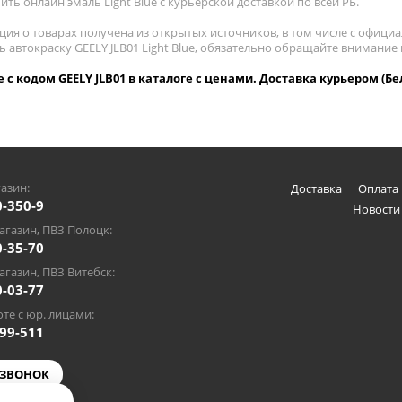
пить онлайн эмаль Light Blue с курьерской доставкой по всей РБ.
ия о товарах получена из открытых источников, в том числе с официа
ь автокраску GEELY JLB01 Light Blue, обязательно обращайте внимани
ue с кодом GEELY JLB01 в каталоге с ценами. Доставка курьером (Бе
азин:
Доставка
Оплата 
0-350-9
Новости
газин, ПВЗ Полоцк:
0-35-70
газин, ПВЗ Витебск:
0-03-77
те с юр. лицами:
-99-511
 ЗВОНОК