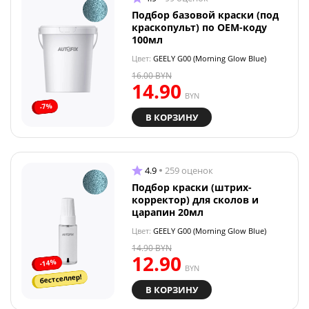
Подбор базовой краски (под
краскопульт) по OEM-коду
100мл
Цвет:
GEELY G00 (Morning Glow Blue)
16.00
BYN
14.90
BYN
-7%
В КОРЗИНУ
4.9
259 оценок
Подбор краски (штрих-
корректор) для сколов и
царапин 20мл
Цвет:
GEELY G00 (Morning Glow Blue)
14.90
BYN
12.90
-14%
BYN
бестселлер!
В КОРЗИНУ