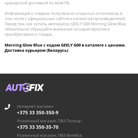
курьерской доставкой по всей РБ.
Информация о товарах получена из открытых источников, в
том числе с официальных сайтов и каталогов производителей.
Перед тем, как купить автокраску GEELY G00 Morning Glow Blue,
обязательно обращайте внимание на характеристики
приобретаемого товара.
Morning Glow Blue с кодом GEELY G00 в каталоге с ценами.
Доставка курьером (Беларусь)
Интернет-магазин:
+375 33 350-350-9
Розничный магазин, ПВЗ Полоцк:
+375 33 350-35-70
Розничный магазин, ПВЗ Витебск: