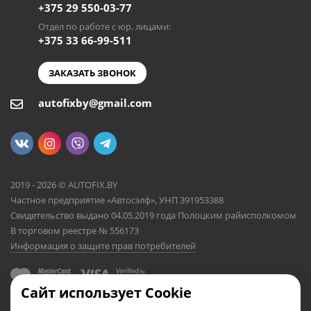
+375 29 550-03-77
Отдел по работе с юр. лицами:
+375 33 66-99-511
ЗАКАЗАТЬ ЗВОНОК
autofixby@gmail.com
2019 - 2026 © AUTOFIX.BY
Частное предприятие «Автосэлф», УНП 391953388
Свидетельство выдано 04.05.2019 года Полоцким райисполкомом
В торговом реестре № 556173
Информация о защите прав потребителей
Сайт использует Cookie