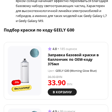
ярком солнце начинает эффектно переливаться благодаря
базовому набору светоотражающих частиц. Характерен
для высокотехнологичной линейки электромобилей и
гибридов, а именно для таких моделей как Geely Galaxy L7
и Geely Galaxy M9.
Подбор краски по коду GEELY G00
4.8
185 оценок
Заправка базовой краски в
баллончик по OEM-коду
375мл
Цвет:
GEELY G00 (Morning Glow Blue)
36.90
BYN
33.90
-9%
BYN
бестселлер!
В КОРЗИНУ
4.9
99 оценок