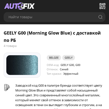
Найти товары
GEELY G00 (Morning Glow Blue) с доставкой
по РБ
4 товара
BELGEE
GEELY
OEM-код:
GEELY G00, G00
Оттенок:
Синий
Тип краски:
Эффектный
Заводской код G00 в палитре бренда соответствует цвету
Morning Glow Blue и представляет собой насыщенный
синий цвет. Это современный многослойный металлик,
который меняет свой оттенок в зависимости от
освещения: в тени он выглядит глубоким и строгим, а на