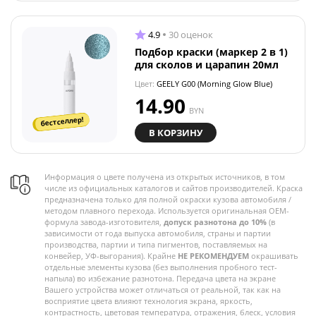
4.9
30 оценок
Подбор краски (маркер 2 в 1)
для сколов и царапин 20мл
Цвет:
GEELY G00 (Morning Glow Blue)
14.90
BYN
бестселлер!
В КОРЗИНУ
Информация о цвете получена из открытых источников, в том
числе из официальных каталогов и сайтов производителей. Краска
предназначена только для полной окраски кузова автомобиля /
методом плавного перехода. Используется оригинальная OEM-
формула завода-изготовителя,
допуск разнотона до 10%
(в
зависимости от года выпуска автомобиля, страны и партии
производства, партии и типа пигментов, поставляемых на
конвейер, УФ-выгорания). Крайне
НЕ РЕКОМЕНДУЕМ
окрашивать
отдельные элементы кузова (без выполнения пробного тест-
напыла) во избежание разнотона. Передача цвета на экране
Вашего устройства может отличаться от реальной, так как на
восприятие цвета влияют технология экрана, яркость,
контрастность, цветовая температура, отражения, блеск, условия