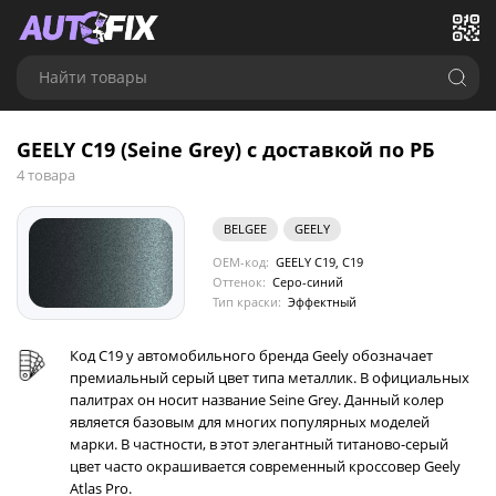
Найти товары
GEELY C19 (Seine Grey) с доставкой по РБ
4 товара
BELGEE
GEELY
OEM-код:
GEELY C19, C19
Оттенок:
Серо-синий
Тип краски:
Эффектный
Код C19 у автомобильного бренда Geely обозначает
премиальный серый цвет типа металлик. В официальных
палитрах он носит название Seine Grey. Данный колер
является базовым для многих популярных моделей
марки. В частности, в этот элегантный титаново-серый
цвет часто окрашивается современный кроссовер Geely
Atlas Pro.