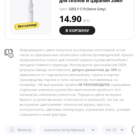
для сколов и царапин 20мл
Цвет:
GEELY C19 (Seine Grey)
14.90
BYN
бестселлер!
В КОРЗИНУ
Информация о цвете получена из открытых источников, в том
числе из официальных каталогов и сайтов производителей. Краска
предназначена только для полной окраски кузова автомобиля /
методом плавного перехода. Используется оригинальная OEM-
формула завода-изготовителя,
допуск разнотона до 10%
(в
зависимости от года выпуска автомобиля, страны и партии
производства, партии и типа пигментов, поставляемых на
конвейер, УФ-выгорания). Крайне
НЕ РЕКОМЕНДУЕМ
окрашивать
отдельные элементы кузова (без выполнения пробного тест-
напыла) во избежание разнотона. Передача цвета на экране
Вашего устройства может отличаться от реальной, так как на
восприятие цвета влияют технология экрана, яркость,
контрастность, цветовая температура, отражения, блеск, условия
освещения и иные факторы.
Фильтр
сначала популярные
по 12