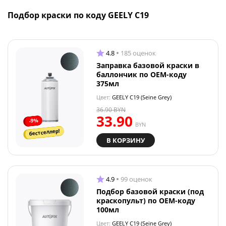
Подбор краски по коду GEELY C19
4.8
185 оценок
Заправка базовой краски в
баллончик по OEM-коду
375мл
Цвет:
GEELY C19 (Seine Grey)
36.90
BYN
33.90
-9%
BYN
бестселлер!
В КОРЗИНУ
4.9
99 оценок
Подбор базовой краски (под
краскопульт) по OEM-коду
100мл
Цвет:
GEELY C19 (Seine Grey)