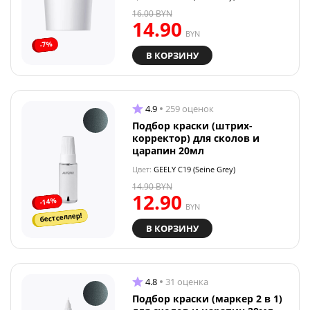
16.00
BYN
14.90
BYN
-7%
В КОРЗИНУ
4.9
259 оценок
Подбор краски (штрих-
корректор) для сколов и
царапин 20мл
Цвет:
GEELY C19 (Seine Grey)
14.90
BYN
12.90
-14%
BYN
бестселлер!
В КОРЗИНУ
4.8
31 оценка
Подбор краски (маркер 2 в 1)