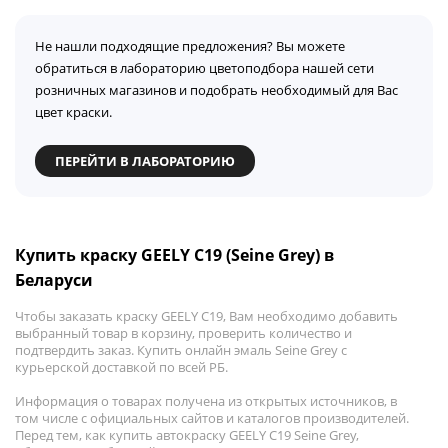
Не нашли подходящие предложения? Вы можете
обратиться в лабораторию цветоподбора нашей сети
розничных магазинов и подобрать необходимый для Вас
цвет краски.
ПЕРЕЙТИ В ЛАБОРАТОРИЮ
Купить краску GEELY C19 (Seine Grey) в
Беларуси
Чтобы заказать краску GEELY C19, Вам необходимо добавить
выбранный товар в корзину, проверить количество и
подтвердить заказ. Купить онлайн эмаль Seine Grey с
курьерской доставкой по всей РБ.
Информация о товарах получена из открытых источников, в
том числе с официальных сайтов и каталогов производителей.
Перед тем, как купить автокраску GEELY C19 Seine Grey,