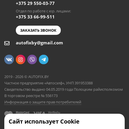
+375 29 550-03-77
Отдел по работе с юр. лицами:
+375 33 66-99-511
ЗАКАЗАТЬ ЗВОНОК
autofixby@gmail.com
2019 - 2026 © AUTOFIX.BY
Частное предприятие «Автосэлф», УНП 391953388
Свидетельство выдано 04.05.2019 года Полоцким райисполкомом
В торговом реестре № 556173
Информация о защите прав потребителей
Сайт использует Cookie