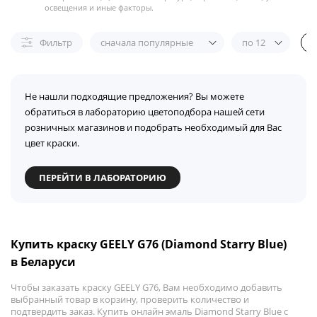
освещения и иные факторы.
Фильтр
сначала популярные
по 12
Не нашли подходящие предложения? Вы можете
обратиться в лабораторию цветоподбора нашей сети
розничных магазинов и подобрать необходимый для Вас
цвет краски.
ПЕРЕЙТИ В ЛАБОРАТОРИЮ
Купить краску GEELY G76 (Diamond Starry Blue)
в Беларуси
Чтобы заказать краску GEELY G76, Вам необходимо добавить
выбранный товар в корзину, проверить количество и
подтвердить заказ. Купить онлайн эмаль Diamond Starry Blue с