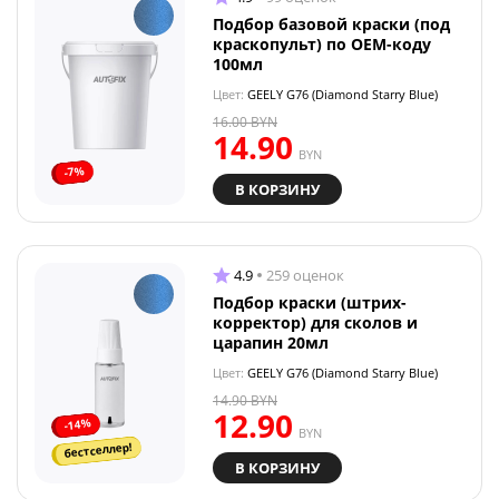
Подбор базовой краски (под
краскопульт) по OEM-коду
100мл
Цвет:
GEELY G76 (Diamond Starry Blue)
16.00
BYN
14.90
BYN
-7%
В КОРЗИНУ
4.9
259 оценок
Подбор краски (штрих-
корректор) для сколов и
царапин 20мл
Цвет:
GEELY G76 (Diamond Starry Blue)
14.90
BYN
12.90
-14%
BYN
бестселлер!
В КОРЗИНУ