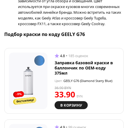
зависимости от угла обзора и освещения. Цвет
используется при окраске кузовов многих современных
автомобилей линейки бренда. Можно встретить на таких
моделях, как Geely Atlas и кроссовер Geely Tugella,
кроссовер FX11, а также кроссовер Geely Coolray.
Подбор краски по коду GEELY G76
4.8
185 оценок
Заправка базовой краски в
баллончик по OEM-коду
375мл
Цвет:
GEELY G76 (Diamond Starry Blue)
36.90
BYN
33.90
-9%
BYN
бестселлер!
В КОРЗИНУ
4.9
99 оценок