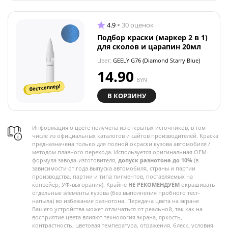
4.9
30 оценок
Подбор краски (маркер 2 в 1)
для сколов и царапин 20мл
Цвет:
GEELY G76 (Diamond Starry Blue)
14.90
BYN
бестселлер!
В КОРЗИНУ
Информация о цвете получена из открытых источников, в том
числе из официальных каталогов и сайтов производителей. Краска
предназначена только для полной окраски кузова автомобиля /
методом плавного перехода. Используется оригинальная OEM-
формула завода-изготовителя,
допуск разнотона до 10%
(в
зависимости от года выпуска автомобиля, страны и партии
производства, партии и типа пигментов, поставляемых на
конвейер, УФ-выгорания). Крайне
НЕ РЕКОМЕНДУЕМ
окрашивать
отдельные элементы кузова (без выполнения пробного тест-
напыла) во избежание разнотона. Передача цвета на экране
Вашего устройства может отличаться от реальной, так как на
восприятие цвета влияют технология экрана, яркость,
контрастность, цветовая температура, отражения, блеск, условия