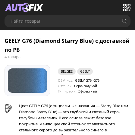
Найти товары
GEELY G76 (Diamond Starry Blue) с доставкой
по РБ
4 товара
BELGEE
GEELY
OEM-код:
GEELY G76, G76
Оттенок:
Серо-голубой
Тип краски:
Эффектный
Цвет GEELY G76 (официальные названия — Starry Blue или
Diamond Starry Blue) — это глубокий и сложный серо-
голубой «металлик». В его основе лежит базовое
покрытие, меняющее свой оттенок от элегантного
стального серого до выразительного синего в