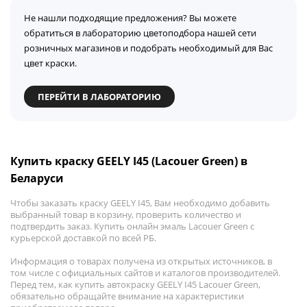
Не нашли подходящие предложения? Вы можете
обратиться в лабораторию цветоподбора нашей сети
розничных магазинов и подобрать необходимый для Вас
цвет краски.
ПЕРЕЙТИ В ЛАБОРАТОРИЮ
Купить краску GEELY I45 (Lacouer Green) в
Беларуси
Чтобы заказать краску GEELY I45, Вам необходимо добавить
выбранный товар в корзину, проверить количество и
подтвердить заказ. Купить онлайн эмаль Lacouer Green с
курьерской доставкой по всей РБ.
Информация о товарах получена из открытых источников, в
том числе с официальных сайтов и каталогов производителей.
Перед тем, как купить автокраску GEELY I45 Lacouer Green,
обязательно обращайте внимание на характеристики