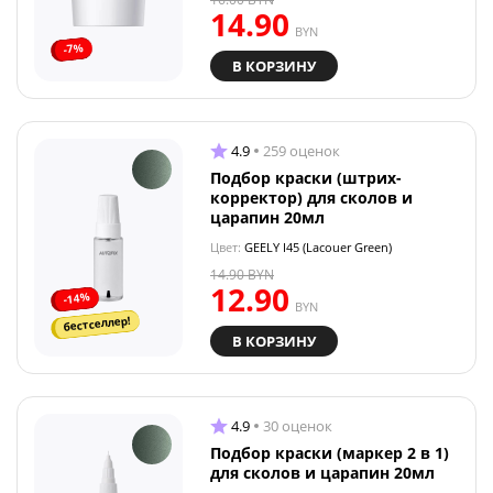
14.90
BYN
-7%
В КОРЗИНУ
4.9
259 оценок
Подбор краски (штрих-
корректор) для сколов и
царапин 20мл
Цвет:
GEELY I45 (Lacouer Green)
14.90
BYN
12.90
-14%
BYN
бестселлер!
В КОРЗИНУ
4.9
30 оценок
Подбор краски (маркер 2 в 1)
для сколов и царапин 20мл