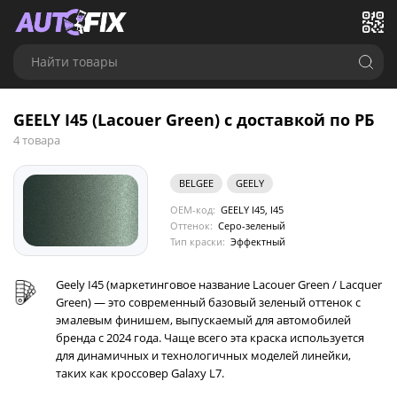
Найти товары
GEELY I45 (Lacouer Green) с доставкой по РБ
4 товара
BELGEE
GEELY
OEM-код:
GEELY I45, I45
Оттенок:
Серо-зеленый
Тип краски:
Эффектный
Geely I45 (маркетинговое название Lacouer Green / Lacquer
Green) — это современный базовый зеленый оттенок с
эмалевым финишем, выпускаемый для автомобилей
бренда с 2024 года. Чаще всего эта краска используется
для динамичных и технологичных моделей линейки,
таких как кроссовер Galaxy L7.