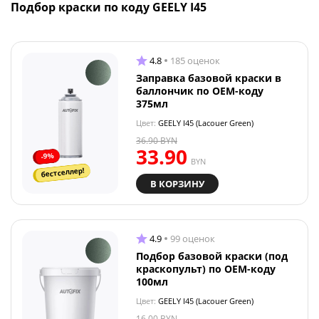
Подбор краски по коду GEELY I45
4.8
185 оценок
Заправка базовой краски в
баллончик по OEM-коду
375мл
Цвет:
GEELY I45 (Lacouer Green)
36.90
BYN
33.90
-9%
BYN
бестселлер!
В КОРЗИНУ
4.9
99 оценок
Подбор базовой краски (под
краскопульт) по OEM-коду
100мл
Цвет:
GEELY I45 (Lacouer Green)
16.00
BYN