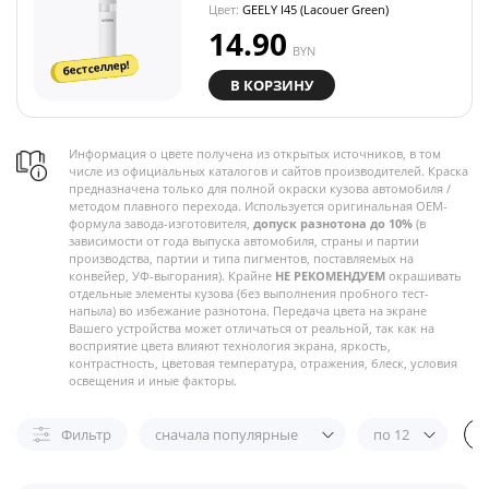
Цвет:
GEELY I45 (Lacouer Green)
14.90
BYN
бестселлер!
В КОРЗИНУ
Информация о цвете получена из открытых источников, в том
числе из официальных каталогов и сайтов производителей. Краска
предназначена только для полной окраски кузова автомобиля /
методом плавного перехода. Используется оригинальная OEM-
формула завода-изготовителя,
допуск разнотона до 10%
(в
зависимости от года выпуска автомобиля, страны и партии
производства, партии и типа пигментов, поставляемых на
конвейер, УФ-выгорания). Крайне
НЕ РЕКОМЕНДУЕМ
окрашивать
отдельные элементы кузова (без выполнения пробного тест-
напыла) во избежание разнотона. Передача цвета на экране
Вашего устройства может отличаться от реальной, так как на
восприятие цвета влияют технология экрана, яркость,
контрастность, цветовая температура, отражения, блеск, условия
освещения и иные факторы.
Фильтр
сначала популярные
по 12