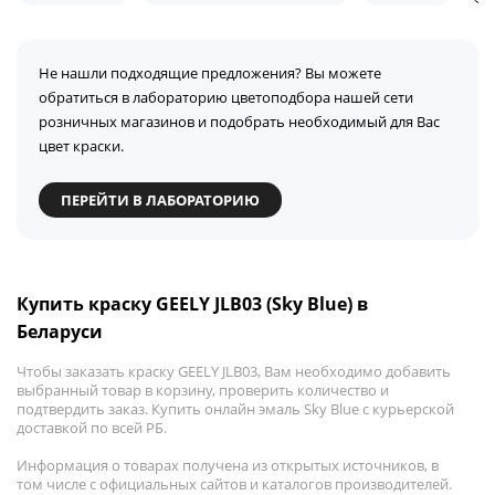
Не нашли подходящие предложения? Вы можете
обратиться в лабораторию цветоподбора нашей сети
розничных магазинов и подобрать необходимый для Вас
цвет краски.
ПЕРЕЙТИ В ЛАБОРАТОРИЮ
Купить краску GEELY JLB03 (Sky Blue) в
Беларуси
Чтобы заказать краску GEELY JLB03, Вам необходимо добавить
выбранный товар в корзину, проверить количество и
подтвердить заказ. Купить онлайн эмаль Sky Blue с курьерской
доставкой по всей РБ.
Информация о товарах получена из открытых источников, в
том числе с официальных сайтов и каталогов производителей.