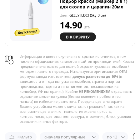
Подбор краски (маркер 2 в 1)
для сколов и царапин 20мл
Цвет:
GEELY JLB03 (Sky Blue)
14.90
BYN
бестселлер!
В КОРЗИНУ
Информация о цвете получена из открытых источников, в том
числе из официальных каталогов и сайтов производителей. Краска
предназначена только для полной окраски кузова автомобиля /
методом плавного перехода. Используется оригинальная OEM-
формула завода-изготовителя,
допуск разнотона до 10%
(в
зависимости от года выпуска автомобиля, страны и партии
производства, партии и типа пигментов, поставляемых на
конвейер, УФ-выгорания). Крайне
НЕ РЕКОМЕНДУЕМ
окрашивать
отдельные элементы кузова (без выполнения пробного тест-
напыла) во избежание разнотона. Передача цвета на экране
Вашего устройства может отличаться от реальной, так как на
восприятие цвета влияют технология экрана, яркость,
контрастность, цветовая температура, отражения, блеск, условия
освещения и иные факторы.
Фильтр
сначала популярные
по 12