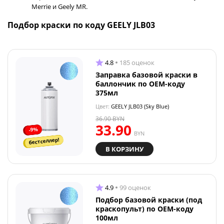
Merrie и Geely MR.
Подбор краски по коду GEELY JLB03
4.8
185 оценок
Заправка базовой краски в
баллончик по OEM-коду
375мл
Цвет:
GEELY JLB03 (Sky Blue)
36.90
BYN
33.90
-9%
BYN
бестселлер!
В КОРЗИНУ
4.9
99 оценок
Подбор базовой краски (под
краскопульт) по OEM-коду
100мл