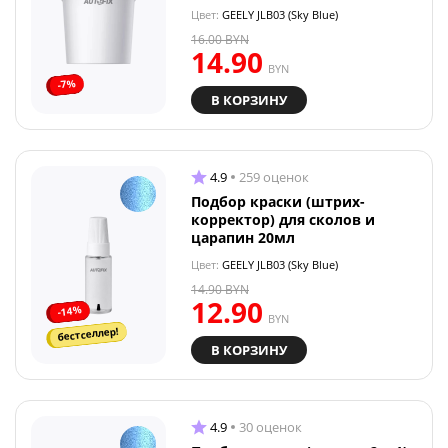
Цвет:
GEELY JLB03 (Sky Blue)
16.00
BYN
14.90
BYN
-7%
В КОРЗИНУ
4.9
259 оценок
Подбор краски (штрих-
корректор) для сколов и
царапин 20мл
Цвет:
GEELY JLB03 (Sky Blue)
14.90
BYN
12.90
-14%
BYN
бестселлер!
В КОРЗИНУ
4.9
30 оценок