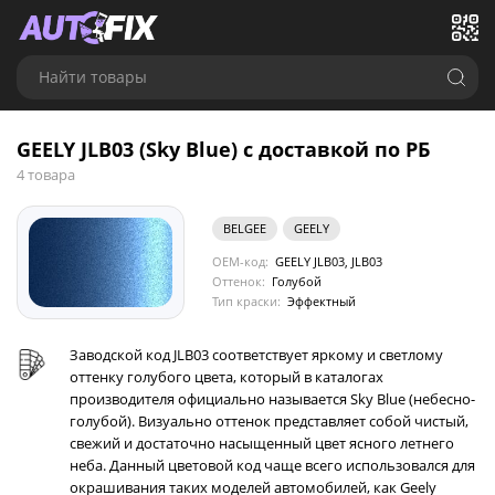
Найти товары
GEELY JLB03 (Sky Blue) с доставкой по РБ
4 товара
BELGEE
GEELY
OEM-код:
GEELY JLB03, JLB03
Оттенок:
Голубой
Тип краски:
Эффектный
Заводской код JLB03 соответствует яркому и светлому
оттенку голубого цвета, который в каталогах
производителя официально называется Sky Blue (небесно-
голубой). Визуально оттенок представляет собой чистый,
свежий и достаточно насыщенный цвет ясного летнего
неба. Данный цветовой код чаще всего использовался для
окрашивания таких моделей автомобилей, как Geely