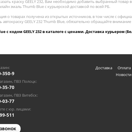
азать краску GEELY 232, Вам необходимо добавить выбранный товар в 
лайн эмаль Thumb Blue с курьерской доставкой по всей РБ.
ия о товарах получена из открытых источников, в том числе с официа
ть автокраску GEELY 232 Thumb Blue, обязательно обращайте внимание
ue с кодом GEELY 232 в каталоге с ценами. Доставка курьером (Бе
азин:
Доставка
Оплата 
0-350-9
Новости
газин, ПВЗ Полоцк:
0-35-70
газин, ПВЗ Витебск:
0-03-77
те с юр. лицами:
-99-511
 ЗВОНОК