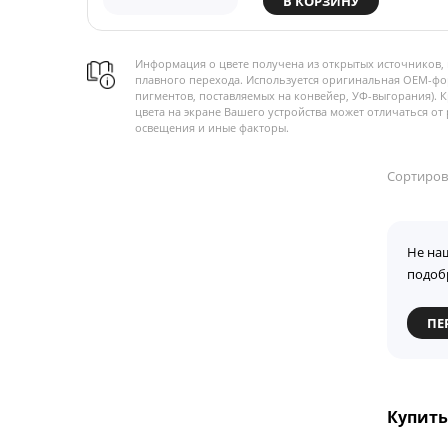
В КОРЗИНУ
Информация о цвете получена из открытых источников, 
плавного перехода. Используется оригинальная OEM-фо
пигментов, поставляемых на конвейер, УФ-выгорания). 
цвета на экране Вашего устройства может отличаться от 
освещения и иные факторы.
Сортиров
Не на
подоб
ПЕ
Купить