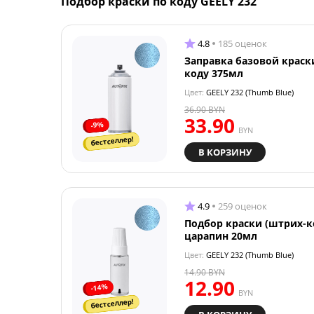
Подбор краски по коду GEELY 232
4.8
185 оценок
Заправка базовой краск
коду 375мл
Цвет:
GEELY 232 (Thumb Blue)
36.90
BYN
33.90
-9%
BYN
бестселлер!
В КОРЗИНУ
4.9
259 оценок
Подбор краски (штрих-к
царапин 20мл
Цвет:
GEELY 232 (Thumb Blue)
14.90
BYN
12.90
-14%
BYN
бестселлер!