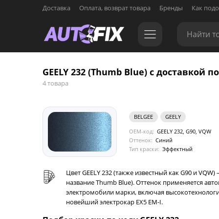
Доставка
Оплата, возврат товара
Бренды
Как подо
GEELY 232 (Thumb Blue) с доставкой по
4 товара
BELGEE
GEELY
OEM-код:
GEELY 232, G90, VQW
Оттенок:
Синий
Тип краски:
Эффектный
Цвет GEELY 232 (также известный как G90 и VQW
название Thumb Blue). Оттенок применяется авт
электромобили марки, включая высокотехнологич
новейший электрокар EX5 EM-I.