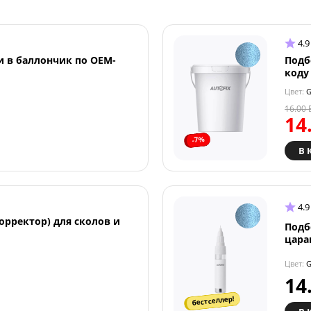
4.9
и в баллончик по OEM-
Подб
коду
Цвет:
G
16.00
14
-7%
В 
4.9
орректор) для сколов и
Подб
цара
Цвет:
G
14
бестселлер!