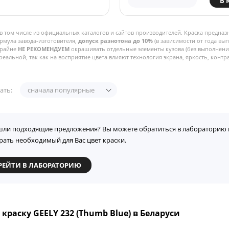
В 
в том числе из официальных каталогов и сайтов производителей. Краска предназ
рмула завода-изготовителя,
допуск разнотона до 10%
(в зависимости от года вы
Крайне
НЕ РЕКОМЕНДУЕМ
окрашивать отдельные элементы кузова (без выполнения
реальной, так как на восприятие цвета влияют технология экрана, яркость, контра
ать:
сначала популярные
шли подходящие предложения? Вы можете обратиться в лабораторию 
рать необходимый для Вас цвет краски.
РЕЙТИ В ЛАБОРАТОРИЮ
 краску GEELY 232 (Thumb Blue) в Беларуси