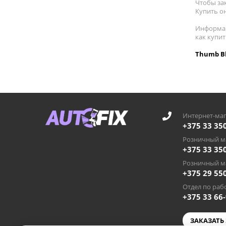
Чтобы зак
Купить он
Информац
как купи
Thumb Bl
Интернет-маг
+375 33 35
Розничный ма
+375 33 35
Розничный ма
+375 29 55
Отдел по рабо
+375 33 66
ЗАКАЗАТЬ