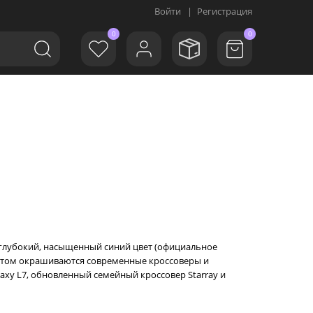
Войти
|
Регистрация
0
0
й глубокий, насыщенный синий цвет (официальное
цветом окрашиваются современные кроссоверы и
xy L7, обновленный семейный кроссовер Starray и