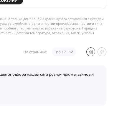
КОРЗИНУ
начена только для полной окраски кузова автомобиля / методом
пуска автомобиля, страны и партии производства, партии и типа
 пробного тест-напыла) во избежание разнотона. Передача
стность, цветовая температура, отражения, блеск, условия
На странице:
по 12
цветоподбора нашей сети розничных магазинов и