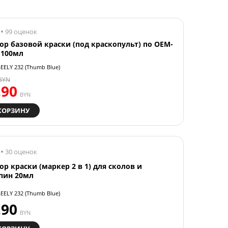
99 оценок
ор базовой краски (под краскопульт) по OEM-
 100мл
EELY 232 (Thumb Blue)
BYN
.90
BYN
КОРЗИНУ
30 оценок
ор краски (маркер 2 в 1) для сколов и
пин 20мл
EELY 232 (Thumb Blue)
.90
BYN