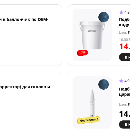
4.9
и в баллончик по OEM-
Подб
коду
Цвет:
FI
16.00
14
-7%
В 
4.9
орректор) для сколов и
Подб
цара
Цвет:
FI
14
бестселлер!
В 