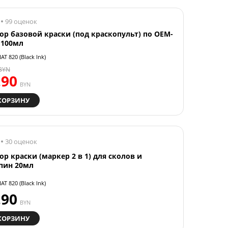
99 оценок
ор базовой краски (под краскопульт) по OEM-
 100мл
AT 820 (Black Ink)
BYN
.90
BYN
КОРЗИНУ
30 оценок
ор краски (маркер 2 в 1) для сколов и
пин 20мл
AT 820 (Black Ink)
.90
BYN
КОРЗИНУ