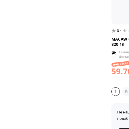
0
Нет
MACAW б
820 1л
Самов
Доста
под заказ
59.7
1
Вс
Не на
подоб