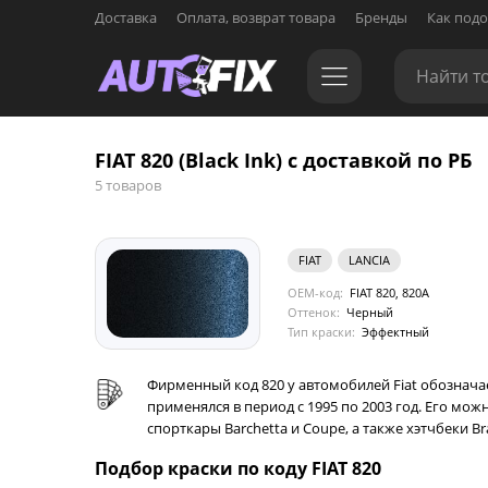
Доставка
Оплата, возврат товара
Бренды
Как подо
FIAT 820 (Black Ink) с доставкой по РБ
5 товаров
FIAT
LANCIA
OEM-код:
FIAT 820, 820A
Оттенок:
Черный
Тип краски:
Эффектный
Фирменный код 820 у автомобилей Fiat обознача
применялся в период с 1995 по 2003 год. Его мо
спорткары Barchetta и Coupe, а также хэтчбеки Br
Подбор краски по коду FIAT 820