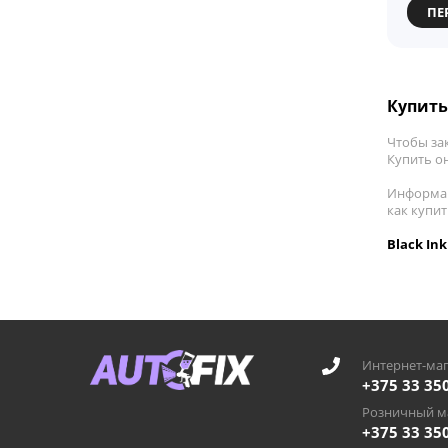
ПЕ
Купить 
Чтобы зак
Купить он
Информац
как купит
Black In
Интернет-маг
+375 33 35
Розничный ма
+375 33 35