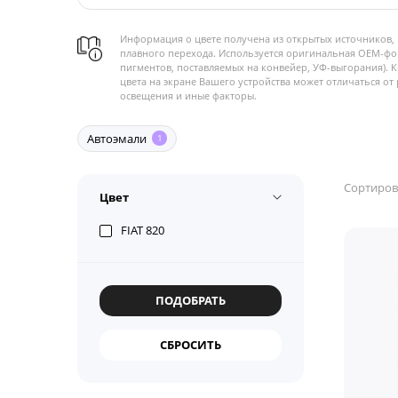
Информация о цвете получена из открытых источников, 
плавного перехода. Используется оригинальная OEM-фо
пигментов, поставляемых на конвейер, УФ-выгорания). 
цвета на экране Вашего устройства может отличаться от 
освещения и иные факторы.
Автоэмали
1
Сортиров
Цвет
FIAT 820