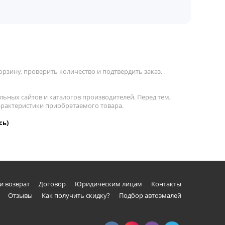
орзину, проверить количество и подтвердить заказ.
льных сайтов и каталогов производителей. Перед тем,
характеристики приобретаемого товара.
сь)
и возврат
Договор
Юридическим лицам
Контакты
Отзывы
Как получить скидку?
Подбор автоэмалей