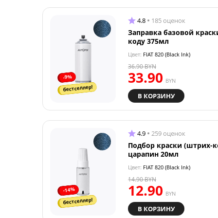
4.8
185 оценок
Заправка базовой краск
коду 375мл
Цвет:
FIAT 820 (Black Ink)
36.90
BYN
33.90
-9%
BYN
бестселлер!
В КОРЗИНУ
4.9
259 оценок
Подбор краски (штрих-к
царапин 20мл
Цвет:
FIAT 820 (Black Ink)
14.90
BYN
12.90
-14%
BYN
бестселлер!
В КОРЗИНУ