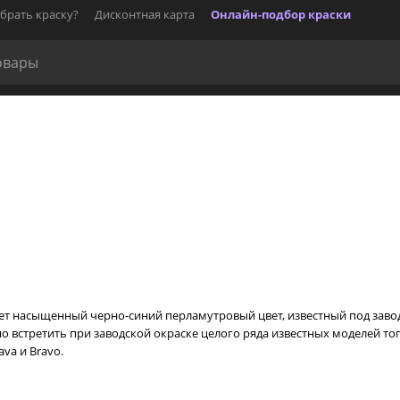
брать краску?
Дисконтная карта
Онлайн-подбор краски
ет насыщенный черно-синий перламутровый цвет, известный под завод
жно встретить при заводской окраске целого ряда известных моделей т
ava и Bravo.