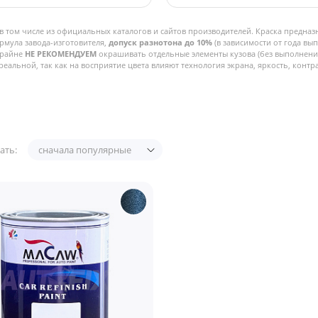
в том числе из официальных каталогов и сайтов производителей. Краска предназ
рмула завода-изготовителя,
допуск разнотона до 10%
(в зависимости от года вы
Крайне
НЕ РЕКОМЕНДУЕМ
окрашивать отдельные элементы кузова (без выполнения
реальной, так как на восприятие цвета влияют технология экрана, яркость, контра
ать:
сначала популярные