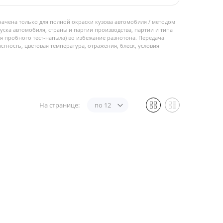
начена только для полной окраски кузова автомобиля / методом
пуска автомобиля, страны и партии производства, партии и типа
 пробного тест-напыла) во избежание разнотона. Передача
стность, цветовая температура, отражения, блеск, условия
На странице:
по 12