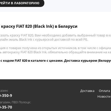
РЕЙТИ В ЛАБОРАТОРИЮ
краску FIAT 820 (Black Ink) в Беларуси
азать краску FIAT 820, Вам необходимо добавить выбранный товар в к
лайн эмаль Black Ink с курьерской доставкой по всей РБ.
ия о товарах получена из открытых источников, в том числе с официа
ь автокраску FIAT 820 Black Ink, обязательно обращайте внимание на 
k с кодом FIAT 820 в каталоге с ценами. Доставка курьером (Белару
азин:
Доставка
Оплата 
0-350-9
Новости
газин, ПВЗ Полоцк:
0-35-70