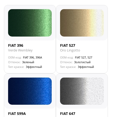
FIAT 396
FIAT 527
Verde Wembley
Oro Lingotto
OEM-код:
FIAT 396, 396A
OEM-код:
FIAT 527, 527
Оттенок:
Зеленый
Оттенок:
Золотистый
Тип краски:
Эффектный
Тип краски:
Эффектный
FIAT 599A
FIAT 647