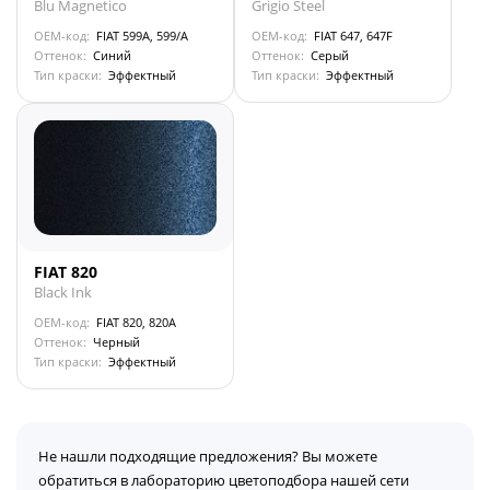
Blu Magnetico
Grigio Steel
OEM-код:
FIAT 599A, 599/A
OEM-код:
FIAT 647, 647F
Оттенок:
Синий
Оттенок:
Серый
Тип краски:
Эффектный
Тип краски:
Эффектный
FIAT 820
Black Ink
OEM-код:
FIAT 820, 820A
Оттенок:
Черный
Тип краски:
Эффектный
Не нашли подходящие предложения? Вы можете
обратиться в лабораторию цветоподбора нашей сети