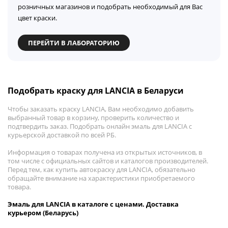
розничных магазинов и подобрать необходимый для Вас
цвет краски.
ПЕРЕЙТИ В ЛАБОРАТОРИЮ
Подобрать краску для LANCIA в Беларуси
Чтобы заказать краску LANCIA, Вам необходимо добавить
выбранный товар в корзину, проверить количество и
подтвердить заказ. Подобрать онлайн эмаль для LANCIA с
курьерской доставкой по всей РБ.
Информация о товарах получена из открытых источников, в
том числе с официальных сайтов и каталогов производителей.
Перед тем, как купить автокраску для LANCIA, обязательно
обращайте внимание на характеристики приобретаемого
товара.
Эмаль для LANCIA в каталоге с ценами. Доставка
курьером (Беларусь)