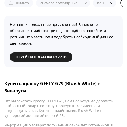
Фильтр
сначала популярные
по 12
Не нашли подходящие предложения? Вы можете
обратиться в лабораторию цветоподбора нашей сети
розничных магазинов и подобрать необходимый для Вас
цвет краски.
ПЕРЕЙТИ В ЛАБОРАТОРИЮ
Купить краску GEELY G79 (Bluish White) в
Беларуси
Чтобы заказать краску GEELY G79, Вам необходимо добавить
выбранный товар в корзину, проверить количество и
подтвердить заказ. Купить онлайн эмаль Bluish White с
курьерской доставкой по всей РБ.
Информация о товарах получена из открытых источников, в