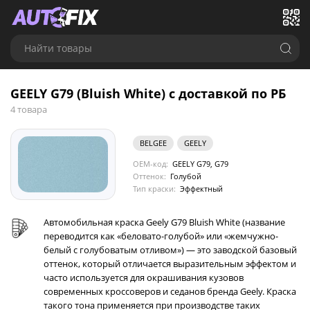
Найти товары
GEELY G79 (Bluish White) с доставкой по РБ
4 товара
BELGEE
GEELY
OEM-код:
GEELY G79, G79
Оттенок:
Голубой
Тип краски:
Эффектный
Автомобильная краска Geely G79 Bluish White (название
переводится как «беловато-голубой» или «жемчужно-
белый с голубоватым отливом») — это заводской базовый
оттенок, который отличается выразительным эффектом и
часто используется для окрашивания кузовов
современных кроссоверов и седанов бренда Geely. Краска
такого тона применяется при производстве таких