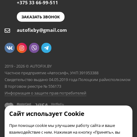
+375 33 66-99-511
ЗАКАЗАТЬ ЗВОНОК
autofixby@gmail.com
2019 - 2026 © AUTOFIX.BY
Частное предприятие «Автосэлф», УНП 391953388
Свидетельство выдано 04.05.2019 года Полоцким райисполкомом
В торговом реестре № 556173
Информация о защите прав потребителей
Сайт использует Cookie
При помощи cookie мы улучшаем работу сайта и ваше
взаимодействие с ним. Нажимая на кнопку «Принять», вы