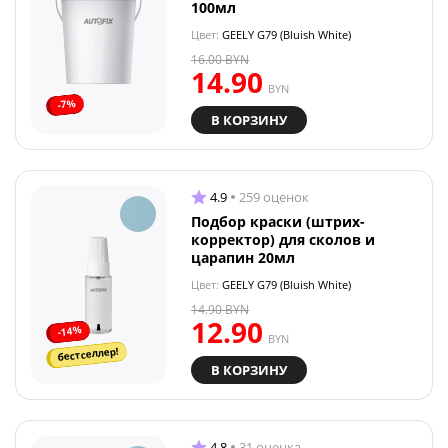
100мл
Цвет:
GEELY G79 (Bluish White)
16.00
BYN
14.90
BYN
-7%
В КОРЗИНУ
4.9
259 оценок
Подбор краски (штрих-
корректор) для сколов и
царапин 20мл
Цвет:
GEELY G79 (Bluish White)
14.90
BYN
12.90
-14%
BYN
бестселлер!
В КОРЗИНУ
4.8
31 оценка