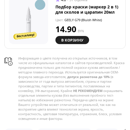
Подбор краски (маркер 2 в 1)
для сколов и царапин 20мл
Цвет:
GEELY G79 (Bluish White)
14.90
BYN
бестселлер!
В КОРЗИНУ
Информация о цвете получена из открытых источников, в том
числе из официальных каталогов и сайтов производителей. Краска
предназначена только для полной окраски кузова автомобиля /
методом плавного перехода. Используется оригинальная OEM-
формула завода-изготовителя,
допуск разнотона до 10%
(в
зависимости от года выпуска автомобиля, страны и партии
производства, партии и типа пигментов, поставляемых на
конвейер, УФ-выгорания). Крайне
НЕ РЕКОМЕНДУЕМ
окрашивать
отдельные элементы кузова (без выполнения пробного тест-
напыла) во избежание разнотона. Передача цвета на экране
Вашего устройства может отличаться от реальной, так как на
восприятие цвета влияют технология экрана, яркость,
контрастность, цветовая температура, отражения, блеск, условия
освещения и иные факторы.