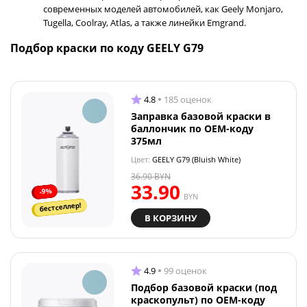
современных моделей автомобилей, как Geely Monjaro,
Tugella, Coolray, Atlas, а также линейки Emgrand.
Подбор краски по коду GEELY G79
4.8
185 оценок
Заправка базовой краски в
баллончик по OEM-коду
375мл
Цвет:
GEELY G79 (Bluish White)
36.90
BYN
33.90
-9%
BYN
бестселлер!
В КОРЗИНУ
4.9
99 оценок
Подбор базовой краски (под
краскопульт) по OEM-коду