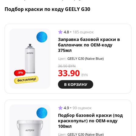
Подбор краски по коду GEELY G30
4.8
185 оценок
Заправка базовой краски в
баллончик по OEM-коду
375мл
Цвет:
GEELY G30 (Naïve Blue)
36.90
BYN
33.90
-9%
BYN
бестселлер!
В КОРЗИНУ
4.9
99 оценок
Подбор базовой краски (под
краскопульт) по OEM-коду
100мл
Цвет:
GEELY G30 (Naïve Blue)