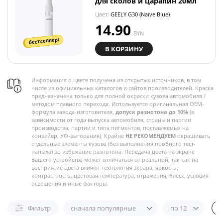
для сколов и царапин 20мл
Цвет:
GEELY G30 (Naïve Blue)
14.90
BYN
бестселлер!
В КОРЗИНУ
Информация о цвете получена из открытых источников, в том
числе из официальных каталогов и сайтов производителей. Краска
предназначена только для полной окраски кузова автомобиля /
методом плавного перехода. Используется оригинальная OEM-
формула завода-изготовителя,
допуск разнотона до 10%
(в
зависимости от года выпуска автомобиля, страны и партии
производства, партии и типа пигментов, поставляемых на
конвейер, УФ-выгорания). Крайне
НЕ РЕКОМЕНДУЕМ
окрашивать
отдельные элементы кузова (без выполнения пробного тест-
напыла) во избежание разнотона. Передача цвета на экране
Вашего устройства может отличаться от реальной, так как на
восприятие цвета влияют технология экрана, яркость,
контрастность, цветовая температура, отражения, блеск, условия
освещения и иные факторы.
Фильтр
сначала популярные
по 12