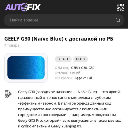
Найти товары
GEELY G30 (Naïve Blue) с доставкой по РБ
4 товара
BELGEE
GEELY
OEM-код:
GEELY G30, G30
Оттенок:
Синий
Тип краски:
Эффектный
Geely G30 (заводское название — Naïve Blue) — это яркий,
насыщенный оттенок синего металлика с глубоким
«эффектным» зерном. В палитре бренда данный код
преимущественно ассоциируется с компактными
городскими кроссоверами — например, молодежным
Geely GX3 Pro, который часто выпускается в таких цветах,
и субкомпактным Geely Yuanjing X1.