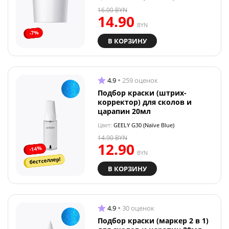
16.00
BYN
14.90
BYN
-7%
В КОРЗИНУ
4.9
259 оценок
Подбор краски (штрих-
корректор) для сколов и
царапин 20мл
Цвет:
GEELY G30 (Naïve Blue)
14.90
BYN
12.90
-14%
BYN
бестселлер!
В КОРЗИНУ
4.9
30 оценок
Подбор краски (маркер 2 в 1)