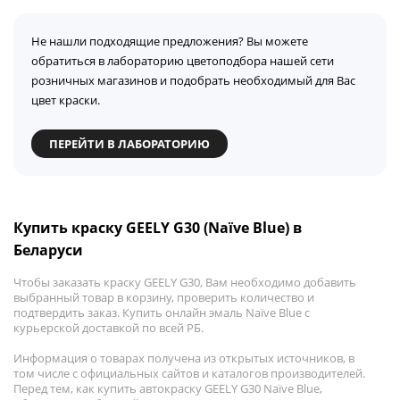
Не нашли подходящие предложения? Вы можете
обратиться в лабораторию цветоподбора нашей сети
розничных магазинов и подобрать необходимый для Вас
цвет краски.
ПЕРЕЙТИ В ЛАБОРАТОРИЮ
Купить краску GEELY G30 (Naïve Blue) в
Беларуси
Чтобы заказать краску GEELY G30, Вам необходимо добавить
выбранный товар в корзину, проверить количество и
подтвердить заказ. Купить онлайн эмаль Naïve Blue с
курьерской доставкой по всей РБ.
Информация о товарах получена из открытых источников, в
том числе с официальных сайтов и каталогов производителей.
Перед тем, как купить автокраску GEELY G30 Naïve Blue,