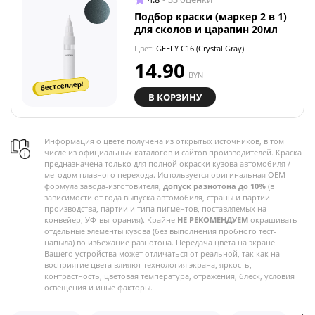
Подбор краски (маркер 2 в 1)
для сколов и царапин 20мл
Цвет:
GEELY C16 (Crystal Gray)
14.90
BYN
бестселлер!
В КОРЗИНУ
Информация о цвете получена из открытых источников, в том
числе из официальных каталогов и сайтов производителей. Краска
предназначена только для полной окраски кузова автомобиля /
методом плавного перехода. Используется оригинальная OEM-
формула завода-изготовителя,
допуск разнотона до 10%
(в
зависимости от года выпуска автомобиля, страны и партии
производства, партии и типа пигментов, поставляемых на
конвейер, УФ-выгорания). Крайне
НЕ РЕКОМЕНДУЕМ
окрашивать
отдельные элементы кузова (без выполнения пробного тест-
напыла) во избежание разнотона. Передача цвета на экране
Вашего устройства может отличаться от реальной, так как на
восприятие цвета влияют технология экрана, яркость,
контрастность, цветовая температура, отражения, блеск, условия
освещения и иные факторы.