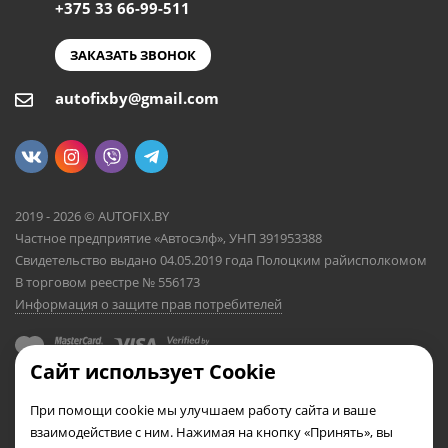
+375 33 66-99-511
ЗАКАЗАТЬ ЗВОНОК
autofixby@gmail.com
2019 - 2026 © AUTOFIX.BY
Частное предприятие «Автосэлф», УНП 391953388
Свидетельство выдано 04.05.2019 года Полоцким райисполкомом
В торговом реестре № 556173
Информация о защите прав потребителей
Сайт использует Cookie
При помощи cookie мы улучшаем работу сайта и ваше
взаимодействие с ним. Нажимая на кнопку «Принять», вы