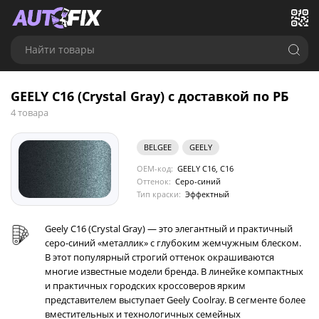
Найти товары
GEELY C16 (Crystal Gray) с доставкой по РБ
4 товара
BELGEE
GEELY
OEM-код:
GEELY C16, C16
Оттенок:
Серо-синий
Тип краски:
Эффектный
Geely C16 (Crystal Gray) — это элегантный и практичный
серо-синий «металлик» с глубоким жемчужным блеском.
В этот популярный строгий оттенок окрашиваются
многие известные модели бренда. В линейке компактных
и практичных городских кроссоверов ярким
представителем выступает Geely Coolray. В сегменте более
вместительных и технологичных семейных