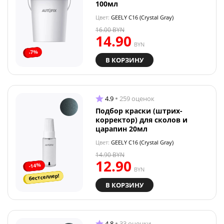
100мл
Цвет:
GEELY C16 (Crystal Gray)
16.00
BYN
14.90
BYN
-7%
В КОРЗИНУ
4.9
259 оценок
Подбор краски (штрих-
корректор) для сколов и
царапин 20мл
Цвет:
GEELY C16 (Crystal Gray)
14.90
BYN
12.90
-14%
BYN
бестселлер!
В КОРЗИНУ
4.8
33 оценки