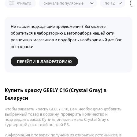
Фильтр
сначала популярные
по 12
Не нашли подходящие предложения? Вы можете
обратиться в лабораторию цветоподбора нашей сети
розничных магазинов и подобрать необходимый для Вас
цвет краски.
ПЕРЕЙТИ В ЛАБОРАТОРИЮ
Купить краску GEELY C16 (Crystal Gray) в
Беларуси
Чтобы заказать краску GEELY C16, Вам необходимо добавить
выбранный товар в корзину, проверить количество и
подтвердить заказ. Купить онлайн эмаль Crystal Gray с
курьерской доставкой по всей РБ.
Информация о товарах получена из открытых источников, в