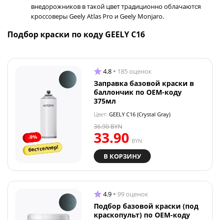
внедорожников в такой цвет традиционно облачаются
кроссоверы Geely Atlas Pro и Geely Monjaro.
Подбор краски по коду GEELY C16
4.8
185 оценок
Заправка базовой краски в
баллончик по OEM-коду
375мл
Цвет:
GEELY C16 (Crystal Gray)
36.90
BYN
33.90
-9%
BYN
бестселлер!
В КОРЗИНУ
4.9
99 оценок
Подбор базовой краски (под
краскопульт) по OEM-коду