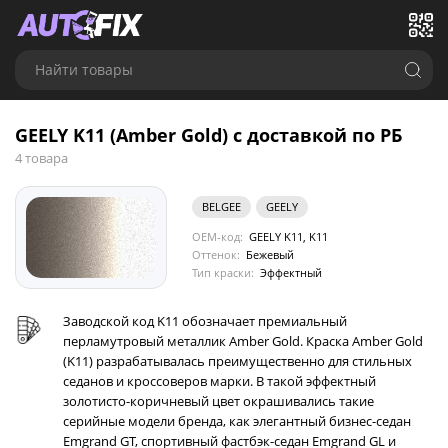
Найти товары
GEELY K11 (Amber Gold) с доставкой по РБ
4 товара
BELGEE
GEELY
OEM-код:
GEELY K11, K11
Оттенок:
Бежевый
Тип краски:
Эффектный
Заводской код K11 обозначает премиальный
перламутровый металлик Amber Gold. Краска Amber Gold
(K11) разрабатывалась преимущественно для стильных
седанов и кроссоверов марки. В такой эффектный
золотисто-коричневый цвет окрашивались такие
серийные модели бренда, как элегантный бизнес-седан
Emgrand GT, спортивный фастбэк-седан Emgrand GL и