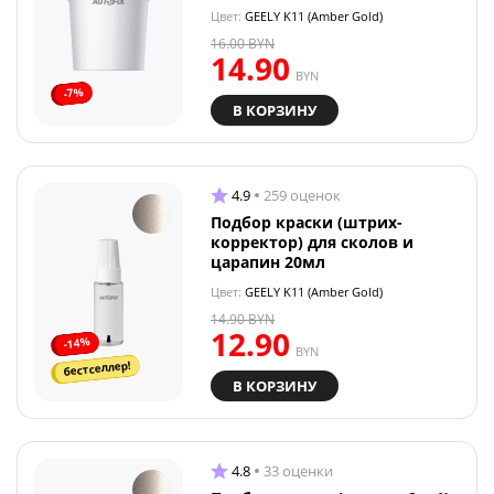
Цвет:
GEELY K11 (Amber Gold)
16.00
BYN
14.90
BYN
-7%
В КОРЗИНУ
4.9
259 оценок
Подбор краски (штрих-
корректор) для сколов и
царапин 20мл
Цвет:
GEELY K11 (Amber Gold)
14.90
BYN
12.90
-14%
BYN
бестселлер!
В КОРЗИНУ
4.8
33 оценки