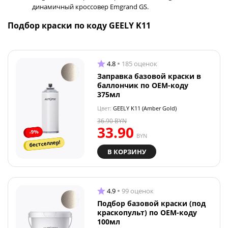
динамичный кроссовер Emgrand GS.
Подбор краски по коду GEELY K11
4.8
185 оценок
Заправка базовой краски в
баллончик по OEM-коду
375мл
Цвет:
GEELY K11 (Amber Gold)
36.90
BYN
33.90
-9%
BYN
бестселлер!
В КОРЗИНУ
4.9
99 оценок
Подбор базовой краски (под
краскопульт) по OEM-коду
100мл