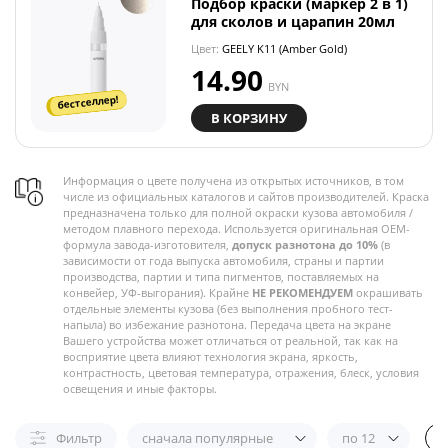
Подбор краски (маркер 2 в 1)
для сколов и царапин 20мл
Цвет:
GEELY K11 (Amber Gold)
14.90
BYN
бестселлер!
В КОРЗИНУ
Информация о цвете получена из открытых источников, в том
числе из официальных каталогов и сайтов производителей. Краска
предназначена только для полной окраски кузова автомобиля /
методом плавного перехода. Используется оригинальная OEM-
формула завода-изготовителя,
допуск разнотона до 10%
(в
зависимости от года выпуска автомобиля, страны и партии
производства, партии и типа пигментов, поставляемых на
конвейер, УФ-выгорания). Крайне
НЕ РЕКОМЕНДУЕМ
окрашивать
отдельные элементы кузова (без выполнения пробного тест-
напыла) во избежание разнотона. Передача цвета на экране
Вашего устройства может отличаться от реальной, так как на
восприятие цвета влияют технология экрана, яркость,
контрастность, цветовая температура, отражения, блеск, условия
освещения и иные факторы.
Фильтр
сначала популярные
по 12