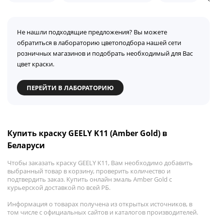
Не нашли подходящие предложения? Вы можете
обратиться в лабораторию цветоподбора нашей сети
розничных магазинов и подобрать необходимый для Вас
цвет краски.
ПЕРЕЙТИ В ЛАБОРАТОРИЮ
Купить краску GEELY K11 (Amber Gold) в
Беларуси
Чтобы заказать краску GEELY K11, Вам необходимо добавить
выбранный товар в корзину, проверить количество и
подтвердить заказ. Купить онлайн эмаль Amber Gold с
курьерской доставкой по всей РБ.
Информация о товарах получена из открытых источников, в
том числе с официальных сайтов и каталогов производителей.