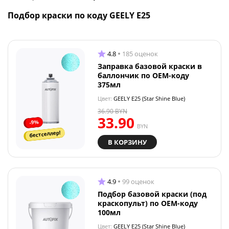
Подбор краски по коду GEELY E25
4.8
185 оценок
Заправка базовой краски в
баллончик по OEM-коду
375мл
Цвет:
GEELY E25 (Star Shine Blue)
36.90
BYN
33.90
-9%
BYN
бестселлер!
В КОРЗИНУ
4.9
99 оценок
Подбор базовой краски (под
краскопульт) по OEM-коду
100мл
Цвет:
GEELY E25 (Star Shine Blue)