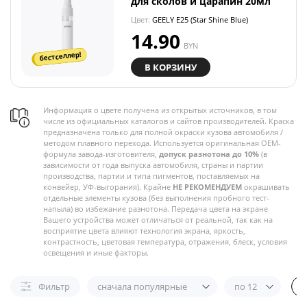
для сколов и царапин 20мл
Цвет:
GEELY E25 (Star Shine Blue)
14.90
BYN
бестселлер!
В КОРЗИНУ
Информация о цвете получена из открытых источников, в том
числе из официальных каталогов и сайтов производителей. Краска
предназначена только для полной окраски кузова автомобиля /
методом плавного перехода. Используется оригинальная OEM-
формула завода-изготовителя,
допуск разнотона до 10%
(в
зависимости от года выпуска автомобиля, страны и партии
производства, партии и типа пигментов, поставляемых на
конвейер, УФ-выгорания). Крайне
НЕ РЕКОМЕНДУЕМ
окрашивать
отдельные элементы кузова (без выполнения пробного тест-
напыла) во избежание разнотона. Передача цвета на экране
Вашего устройства может отличаться от реальной, так как на
восприятие цвета влияют технология экрана, яркость,
контрастность, цветовая температура, отражения, блеск, условия
освещения и иные факторы.
Фильтр
сначала популярные
по 12