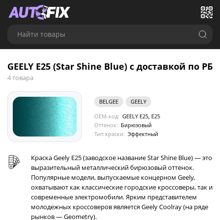
Найти товары
GEELY E25 (Star Shine Blue) с доставкой по РБ
4 товара
BELGEE
GEELY
OEM-код:
GEELY E25, E25
Оттенок:
Бирюзовый
Тип краски:
Эффектный
Краска Geely E25 (заводское название Star Shine Blue) — это
выразительный металлический бирюзовый оттенок.
Популярные модели, выпускаемые концерном Geely,
охватывают как классические городские кроссоверы, так и
современные электромобили. Ярким представителем
молодежных кроссоверов является Geely Coolray (на ряде
рынков — Geometry).