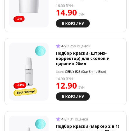
16.00
BYN
14.90
BYN
-7%
В КОРЗИНУ
4.9
259 оценок
Подбор краски (штрих-
корректор) для сколов и
царапин 20мл
Цвет:
GEELY E25 (Star Shine Blue)
14.90
BYN
12.90
-14%
BYN
бестселлер!
В КОРЗИНУ
4.8
31 оценка
Подбор краски (маркер 2 в 1)