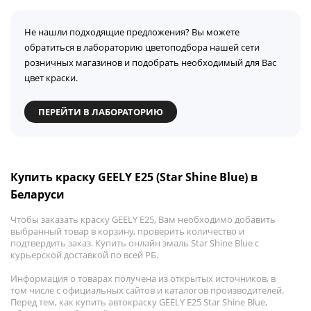
Не нашли подходящие предложения? Вы можете
обратиться в лабораторию цветоподбора нашей сети
розничных магазинов и подобрать необходимый для Вас
цвет краски.
ПЕРЕЙТИ В ЛАБОРАТОРИЮ
Купить краску GEELY E25 (Star Shine Blue) в
Беларуси
Чтобы заказать краску GEELY E25, Вам необходимо добавить
выбранный товар в корзину, проверить количество и
подтвердить заказ. Купить онлайн эмаль Star Shine Blue с
курьерской доставкой по всей РБ.
Информация о товарах получена из открытых источников, в
том числе с официальных сайтов и каталогов производителей.
Перед тем, как купить автокраску GEELY E25 Star Shine Blue,