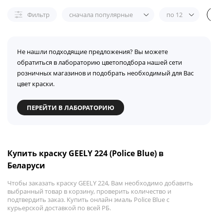
Фильтр
сначала популярные
по 12
Не нашли подходящие предложения? Вы можете
обратиться в лабораторию цветоподбора нашей сети
розничных магазинов и подобрать необходимый для Вас
цвет краски.
ПЕРЕЙТИ В ЛАБОРАТОРИЮ
Купить краску GEELY 224 (Police Blue) в
Беларуси
Чтобы заказать краску GEELY 224, Вам необходимо добавить
выбранный товар в корзину, проверить количество и
подтвердить заказ. Купить онлайн эмаль Police Blue с
курьерской доставкой по всей РБ.