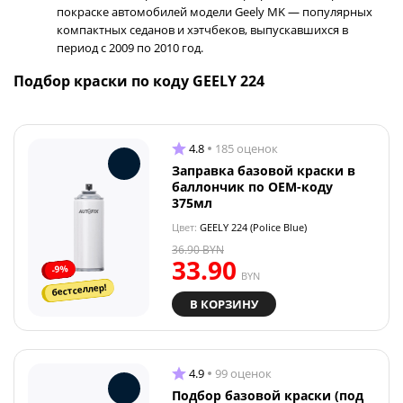
покраске автомобилей модели Geely MK — популярных
компактных седанов и хэтчбеков, выпускавшихся в
период с 2009 по 2010 год.
Подбор краски по коду GEELY 224
4.8
185 оценок
Заправка базовой краски в
баллончик по OEM-коду
375мл
Цвет:
GEELY 224 (Police Blue)
36.90
BYN
33.90
-9%
BYN
бестселлер!
В КОРЗИНУ
4.9
99 оценок
Подбор базовой краски (под