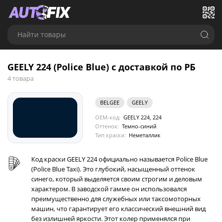
Найти товары
GEELY 224 (Police Blue) с доставкой по РБ
4 товара
BELGEE
GEELY
OEM-код:
GEELY 224, 224
Оттенок:
Темно-синий
Тип краски:
Неметаллик
Код краски GEELY 224 официально называется Police Blue
(Police Blue Taxi). Это глубокий, насыщенный оттенок
синего, который выделяется своим строгим и деловым
характером. В заводской гамме он использовался
преимущественно для служебных или таксомоторных
машин, что гарантирует его классический внешний вид
без излишней яркости. Этот колер применялся при