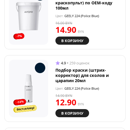
краскопульт) по OEM-коду
100мл
Цвет:
GEELY 224 (Police Blue)
16.00
BYN
14.90
BYN
-7%
В КОРЗИНУ
4.9
259 оценок
Подбор краски (штрих-
корректор) для сколов и
царапин 20мл
Цвет:
GEELY 224 (Police Blue)
14.90
BYN
12.90
-14%
BYN
бестселлер!
В КОРЗИНУ