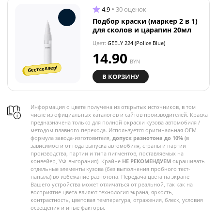
4.9
30 оценок
Подбор краски (маркер 2 в 1)
для сколов и царапин 20мл
Цвет:
GEELY 224 (Police Blue)
14.90
BYN
бестселлер!
В КОРЗИНУ
Информация о цвете получена из открытых источников, в том
числе из официальных каталогов и сайтов производителей. Краска
предназначена только для полной окраски кузова автомобиля /
методом плавного перехода. Используется оригинальная OEM-
формула завода-изготовителя,
допуск разнотона до 10%
(в
зависимости от года выпуска автомобиля, страны и партии
производства, партии и типа пигментов, поставляемых на
конвейер, УФ-выгорания). Крайне
НЕ РЕКОМЕНДУЕМ
окрашивать
отдельные элементы кузова (без выполнения пробного тест-
напыла) во избежание разнотона. Передача цвета на экране
Вашего устройства может отличаться от реальной, так как на
восприятие цвета влияют технология экрана, яркость,
контрастность, цветовая температура, отражения, блеск, условия
освещения и иные факторы.