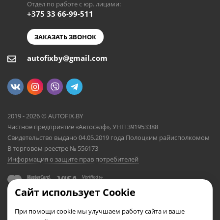
Отдел по работе с юр. лицами:
+375 33 66-99-511
ЗАКАЗАТЬ ЗВОНОК
autofixby@gmail.com
2019 - 2026 © AUTOFIX.BY
Частное предприятие «Автосэлф», УНП 391953388
Свидетельство выдано 04.05.2019 года Полоцким райисполкомом
В торговом реестре № 556173
Информация о защите прав потребителей
Сайт использует Cookie
При помощи cookie мы улучшаем работу сайта и ваше