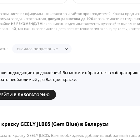
в том числе из официальных каталогов и сайтов производителей. Краска предназ
рмула завода-изготовителя,
допуск разнотона до 10%
(в зависимости от года вы
Крайне
НЕ РЕКОМЕНДУЕМ
окрашивать отдельные элементы кузова (без выполнения
реальной, так как на восприятие цвета влияют технология экрана, яркость, контра
ать:
сначала популярные
шли подходящие предложения? Вы можете обратиться в лабораторию 
рать необходимый для Вас цвет краски.
РЕЙТИ В ЛАБОРАТОРИЮ
краску GEELY JLB05 (Gem Blue) в Беларуси
казать краску GEELY JLB05, Вам необходимо добавить выбранный товар