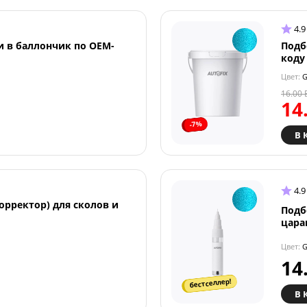
4.9
и в баллончик по OEM-
Подб
коду
Цвет:
G
16.00
14
-7%
В 
4.9
орректор) для сколов и
Подб
цара
Цвет:
G
14
бестселлер!
В 