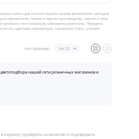
начена только для полной окраски кузова автомобиля / методом
пуска автомобиля, страны и партии производства, партии и типа
 пробного тест-напыла) во избежание разнотона. Передача
стность, цветовая температура, отражения, блеск, условия
На странице:
по 12
цветоподбора нашей сети розничных магазинов и
 в корзину, проверить количество и подтвердить