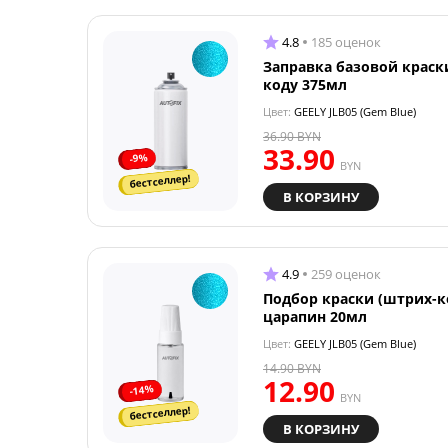
4.8
185 оценок
Заправка базовой краск
коду 375мл
Цвет:
GEELY JLB05 (Gem Blue)
36.90
BYN
33.90
-9%
BYN
бестселлер!
В КОРЗИНУ
4.9
259 оценок
Подбор краски (штрих-к
царапин 20мл
Цвет:
GEELY JLB05 (Gem Blue)
14.90
BYN
12.90
-14%
BYN
бестселлер!
В КОРЗИНУ