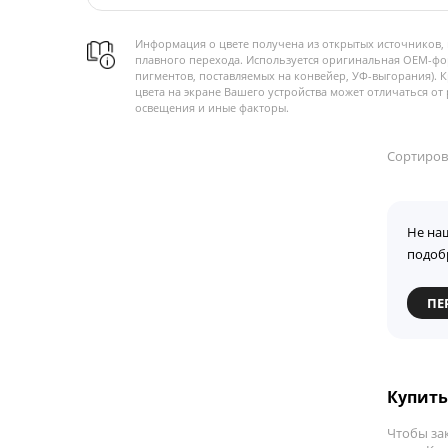
Информация о цвете получена из открытых источников, 
плавного перехода. Используется оригинальная OEM-фо
пигментов, поставляемых на конвейер, УФ-выгорания). 
цвета на экране Вашего устройства может отличаться от 
освещения и иные факторы.
Сортиров
Не на
подоб
ПЕ
Купить 
Чтобы за