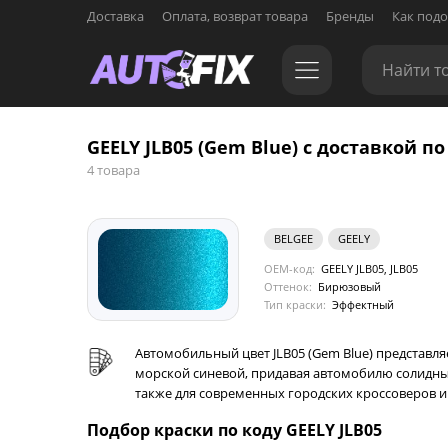
Доставка
Оплата, возврат товара
Бренды
Как подо
GEELY JLB05 (Gem Blue) с доставкой по
4 товара
BELGEE
GEELY
OEM-код:
GEELY JLB05, JLB05
Оттенок:
Бирюзовый
Тип краски:
Эффектный
Автомобильный цвет JLB05 (Gem Blue) представля
морской синевой, придавая автомобилю солидный
также для современных городских кроссоверов и 
Подбор краски по коду GEELY JLB05