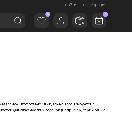
Войти
|
Регистрация
0
0
еталлик». Этот оттенок визуально ассоциируется с
ется для классических седанов (например, серии MR), а