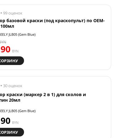
99 оценок
ор базовой краски (под краскопульт) по OEM-
 100мл
EELY JLB05 (Gem Blue)
BYN
.90
BYN
КОРЗИНУ
30 оценок
ор краски (маркер 2 в 1) для сколов и
пин 20мл
EELY JLB05 (Gem Blue)
.90
BYN
КОРЗИНУ