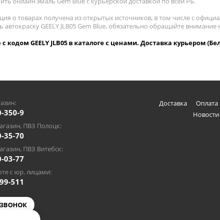
пить онлайн эмаль Gem Blue с курьерской доставкой по всей РБ.
ия о товарах получена из открытых источников, в том числе с официа
ть автокраску GEELY JLB05 Gem Blue, обязательно обращайте внимание
 с кодом GEELY JLB05 в каталоге с ценами. Доставка курьером (Бе
азин:
Доставка
Оплата 
0-350-9
Новости
газин, ПВЗ Полоцк:
0-35-70
газин, ПВЗ Витебск:
0-03-77
те с юр. лицами:
-99-511
 ЗВОНОК