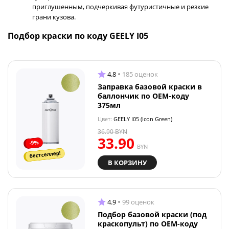
приглушенным, подчеркивая футуристичные и резкие
грани кузова.
Подбор краски по коду GEELY I05
4.8
185 оценок
Заправка базовой краски в
баллончик по OEM-коду
375мл
Цвет:
GEELY I05 (Icon Green)
36.90
BYN
33.90
-9%
BYN
бестселлер!
В КОРЗИНУ
4.9
99 оценок
Подбор базовой краски (под
краскопульт) по OEM-коду