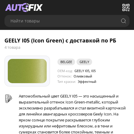
Найти товары
GEELY I05 (Icon Green) с доставкой по РБ
4 товара
BELGEE
GEELY
OEM-код:
GEELY I05, I05
Оттенок:
Оливковый
Тип краски:
Эффектный
Автомобильный цвет GEELY I05 — это насыщенный и
выразительный оттенок Icon Green-metallic, который
эксклюзивно разрабатывался и стал визитной карточкой
для линейки авангардных кроссоверов Geely Icon. На
ярком солнце покрытие раскрывается глубоким
изумрудным или нефритовым блеском, а в тени и
сумерках становится более спокойным, темным и