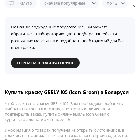
Фильтр
сначала популярные
по 12
Не нашли подходящие предложения? Вы можете
обратиться в лабораторию цветоподбора нашей сети
розничных магазинов и подобрать необходимый для Вас
цвет краски.
ПЕРЕЙТИ В ЛАБОРАТОРИЮ
Купить краску GEELY I05 (Icon Green) в Беларуси
Чтобы заказать краску GEELY I05, Вам необходимо добавить
выбранный товар в корзину, проверить количество и
подтвердить заказ. Купить онлайн эмаль Icon Green с
курьерской доставкой по всей РБ.
Информация о товарах получена из открытых источников, в
том числе с официальных сайтов и каталогов производителей.