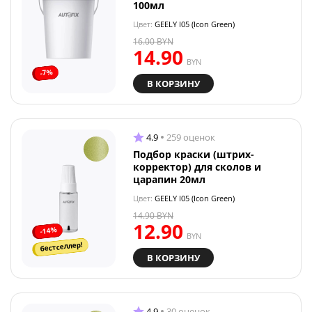
100мл
Цвет:
GEELY I05 (Icon Green)
16.00
BYN
14.90
BYN
-7%
В КОРЗИНУ
4.9
259 оценок
Подбор краски (штрих-
корректор) для сколов и
царапин 20мл
Цвет:
GEELY I05 (Icon Green)
14.90
BYN
12.90
-14%
BYN
бестселлер!
В КОРЗИНУ
4.9
30 оценок