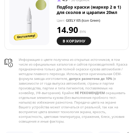
Подбор краски (маркер 2 в 1)
для сколов и царапин 20мл
Цвет:
GEELY I05 (Icon Green)
14.90
BYN
бестселлер!
В КОРЗИНУ
Информация о цвете получена из открытых источников, в том
числе из официальных каталогов и сайтов производителей. Краска
предназначена только для полной окраски кузова автомобиля /
методом плавного перехода. Используется оригинальная OEM-
формула завода-изготовителя,
допуск разнотона до 10%
(в
зависимости от года выпуска автомобиля, страны и партии
производства, партии и типа пигментов, поставляемых на
конвейер, УФ-выгорания). Крайне
НЕ РЕКОМЕНДУЕМ
окрашивать
отдельные элементы кузова (без выполнения пробного тест-
напыла) во избежание разнотона. Передача цвета на экране
Вашего устройства может отличаться от реальной, так как на
восприятие цвета влияют технология экрана, яркость,
контрастность, цветовая температура, отражения, блеск, условия
освещения и иные факторы.